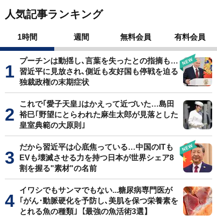
人気記事ランキング
1時間
週間
無料会員
有料会員
プーチンは動揺し､言葉を失ったとの指摘も…
習近平に見放され､側近も友好国も停戦を迫る
独裁政権の末期症状
これで｢愛子天皇｣はかえって近づいた…島田
裕巳｢野望にとらわれた麻生太郎が見落とした
皇室典範の大原則｣
だから習近平は心底焦っている…中国のITも
EVも壊滅させる力を持つ日本が世界シェア8
割を握る"素材"の名前
イワシでもサンマでもない...糖尿病専門医が
｢がん･動脈硬化を予防し､美肌を保つ栄養素を
とれる魚の種類｣【最強の魚活術3選】