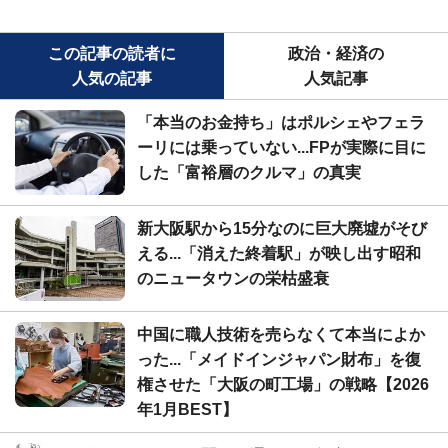
この記事の読者に
政治・経済の
人気の記事
人気記事
「本当のお金持ち」はポルシェやフェラ
ーリには乗っていない...FPが実際に目に
した「富裕層のクルマ」の真実
新大阪駅から15分なのに巨大廃墟がそび
える...「消えた終着駅」が映し出す昭和
のニュータウンの栄枯盛衰
中国に職人技術を売らなくて本当によか
った...「メイドインジャパン財布」を復
権させた「大阪の町工場」の戦略【2026
年1月BEST】