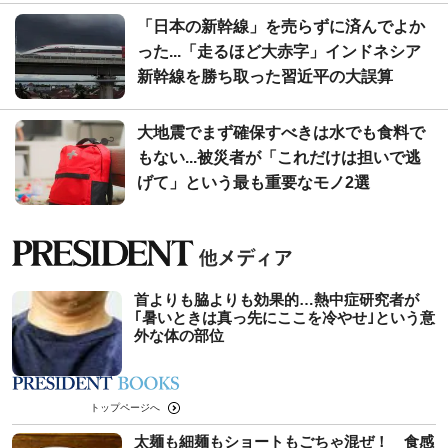
「日本の新幹線」を売らずに済んでよか
った...「走るほど大赤字」インドネシア
新幹線を勝ち取った習近平の大誤算
大地震でまず確保すべきは水でも食料で
もない...被災者が「これだけは担いで逃
げて」という最も重要なモノ2選
首よりも脇よりも効果的…熱中症研究者が
｢暑いときは真っ先にここを冷やせ｣という意
外な体の部位
トップページへ
太麺も細麺もショートもごちゃ混ぜ！ 食感