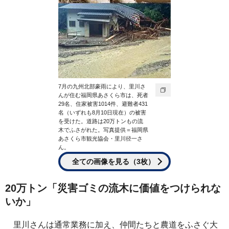
7月の九州北部豪雨により、里川さ
んが住む福岡県あさくら市は、死者
29名、住家被害1014件、避難者431
名（いずれも8月10日現在）の被害
を受けた。道路は20万トンもの流
木でふさがれた。写真提供＝福岡県
あさくら市観光協会・里川径一さ
ん。
全ての画像を見る（3枚）
20万トン「災害ゴミの流木に価値をつけられな
いか」
里川さんは通常業務に加え、仲間たちと農道をふさぐ大