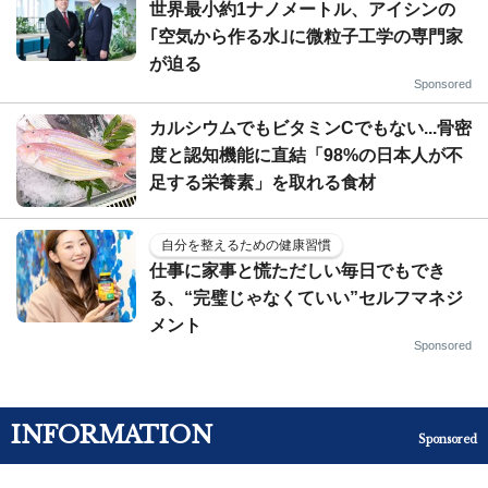
世界最小約1ナノメートル、アイシンの
｢空気から作る水｣に微粒子工学の専門家
が迫る
Sponsored
カルシウムでもビタミンCでもない...骨密
度と認知機能に直結「98%の日本人が不
足する栄養素」を取れる食材
自分を整えるための健康習慣
仕事に家事と慌ただしい毎日でもでき
る、“完璧じゃなくていい”セルフマネジ
メント
Sponsored
INFORMATION
Sponsored