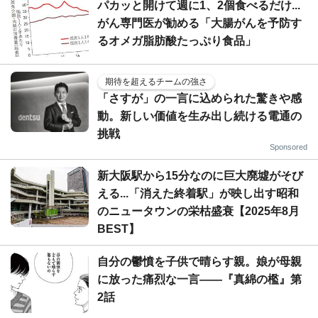
パカッと開けて週に1、2個食べるだけ...
がん専門医が勧める「大腸がんを予防す
るオメガ脂肪酸たっぷり食品」
期待を超えるチームの強さ
「さすが」の一言に込められた驚きや感
動。新しい価値を生み出し続ける電通の
挑戦
Sponsored
新大阪駅から15分なのに巨大廃墟がそび
える...「消えた終着駅」が映し出す昭和
のニュータウンの栄枯盛衰【2025年8月
BEST】
自分の鬱憤を子供で晴らす親。娘が母親
に放った痛烈な一言――『真綿の檻』第
2話