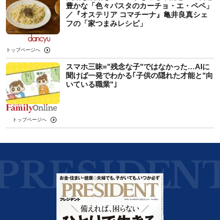
豊かな「色々パスタのカーチョ・エ・ペペ」
／『オステリア コマチーナ』亀井良真シェ
フの「家つまみレシピ」
トップページへ
スマホ三昧="残念な子"ではなかった…AIに
聞けば一発でわかる｢子供の隠れた才能と"向
いている職業"｣
トップページへ