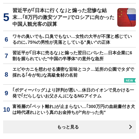
習近平が｢日本に行くな｣と煽った悲惨な結
末…｢8万円の激安ツアー｣でロシアに向かった
中国人観光客の誤算
ワキの臭いでも､口臭でもない…女性の大半が不潔と感じてい
るのに､75%の男性が見落としている"臭い"の正体
習近平が｢日本に売るな｣と煽った翌日にバレた…日本企業に6
割を握られていた"中国の半導体"の意外な急所
エビやカニを想わせる濃密な旨味とコク…近所の公園でタダで
採れる｢今が旬｣な高級食材の名前
｢ボディーバッグ｣より評判が悪い…休日のイオンで見かける一
発で｢だらしないお父さん｣になるNGアイテム
富裕層の｢ペット離れ｣が止まらない…｢300万円の血統書付き犬
は時代遅れ｣という真のお金持ちが"向かった先"
もっと見る