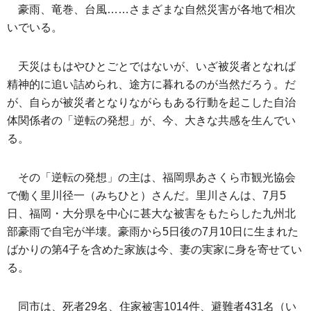
豪雨、竜巻、台風……さまざまな自然災害が各地で相次
いでいる。
天災はもはやひとごとではないが、いざ被災者となれば
精神的に追い詰められ、途方に暮れるのが当然だろう。だ
が、自らが被災者となりながらもある行動を起こした自治
体関係者の「逆転の発想」が、今、大きな共感を生んでい
る。
その「逆転の発想」の主は、福岡県あさくら市観光協会
で働く里川径一（みちひと）さんだ。里川さんは、7月5
日、福岡・大分県を中心に甚大な被害をもたらした九州北
部豪雨で自宅が半壊。豪雨から5日後の7月10日に生まれた
ばかりの第4子を含めた家族は今、妻の実家に身を寄せてい
る。
同市は、死者29名、住家被害1014件、避難者431名（い