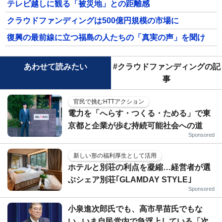
テレビ越しに観る「被災地」との距離感
クラウドファンディングは500億円規模の市場に
復興の最前線に立つ福島の人たちの「真実の声」を聞け
あわせて読みたい
#クラウドファンディングの記
事
官民で挑むHTTアクション
電力を「へらす・つくる・ためる」で東
京都と企業が歩む持続可能社会への道
Sponsored
新しい形の福利厚生として活用
ホテルと別荘の利点を凝縮…経営者が選
ぶシェア別荘｢GLAMDAY STYLE｣
Sponsored
小泉進次郎氏でも、高市早苗氏でもな
い...いま自民党内で急浮上している「次