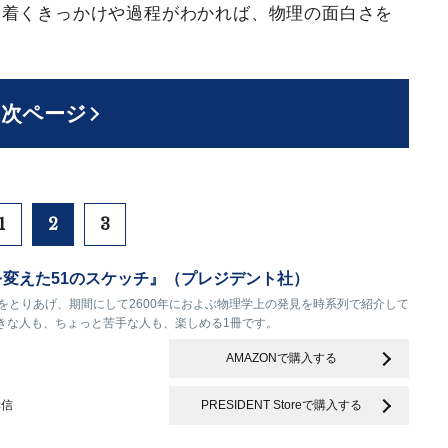
り着くきっかけや過程がわかれば、物理の面白さを
次ページ
1
2
3
史を変えた51のスケッチ』（プレジデント社）
をとりあげ、期間にして2600年におよぶ物理学上の発見を時系列で紹介して
きな人も、ちょっと苦手な人も、楽しめる1冊です。
AMAZONで購入する
幸信
PRESIDENT Storeで購入する