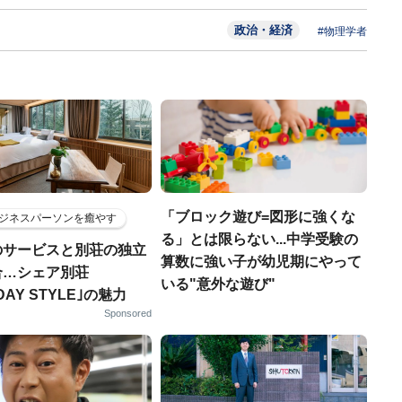
政治・経済
#物理学者
「ブロック遊び=図形に強くな
ジネスパーソンを癒やす
る」とは限らない...中学受験の
のサービスと別荘の独立
算数に強い子が幼児期にやって
合…シェア別荘
いる"意外な遊び"
DAY STYLE｣の魅力
Sponsored