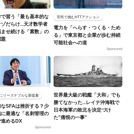
学で習う「最も基本的な
官民で挑むHTTアクション
ゾだらけ...天才数学者
電力を「へらす・つくる・ため
悩ませ続ける「素数」の
る」で東京都と企業が歩む持続
問題
可能社会への道
Sponsored
世界最大級の戦艦「大和」でも
にリーズナブルな新提案
勝てなかった...レイテ沖海戦で
なSFAは挫折する？少
日本海軍の敗北を決定づけ
織に最適な「名刺管理の
た"痛恨の一事"
進めるDX
Sponsored