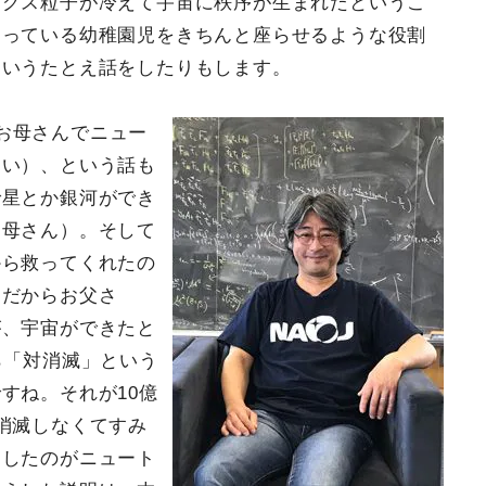
ッグス粒子が冷えて宇宙に秩序が生まれたというこ
回っている幼稚園児をきちんと座らせるような役割
というたとえ話をしたりもします。
お母さんでニュー
ない）、という話も
で星とか銀河ができ
お母さん）。そして
から救ってくれたの
（だからお父さ
が、宇宙ができたと
ら「対消滅」という
すね。それが10億
消滅しなくてすみ
らしたのがニュート