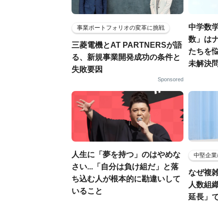
中学数
事業ポートフォリオの変革に挑戦
数」はナ
三菱電機とAT PARTNERSが語
たちを
る、新規事業開発成功の条件と
未解決
失敗要因
Sponsored
人生に「夢を持つ」のはやめな
中堅企業
さい...「自分は負け組だ」と落
なぜ複雑
ち込む人が根本的に勘違いして
人数組
いること
延長」で