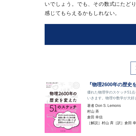
いでしょう。でも、その数式にたど
感じてもらえるかもしれない。
『物理2600年の歴
優れた物理学のスケッチ51点
いきます。物理や数学が大好
著者
Don S. Lemons
村山 斉
倉田 幸信
［解説］村山 斉［訳］倉田 