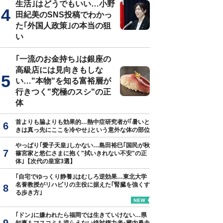
生活｣はどうでもいい…小野
田紀美のSNS投稿でわかっ
た｢外国人政策｣の本当の狙
い
｢一流のお金持ち｣は銀座の
高級店には見向きもしな
い…"本物"を知る富裕層が
行きつく"究極のスシ"の正
体
首よりも脇よりも効果的…熱中症研究者が｢暑いと
きは真っ先にここを冷やせ｣という意外な体の部位
やっぱり｢愛子天皇｣しかない…島田裕巳｢国民が秋
篠宮家と悠仁さまに抱く"拭いきれない不安"の正
体｣【次代の皇室3選】
｢自宅でゆっくり静養｣はむしろ逆効果…東北大学
名誉教授がリハビリの主役に据えた｢腎臓を強くす
る歩き方｣
｢ドン｣に嫌われたら福岡では生きていけない…県