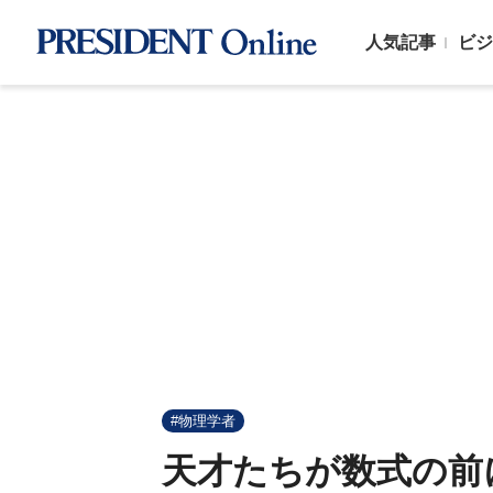
人気記事
ビジ
#物理学者
天才たちが数式の前