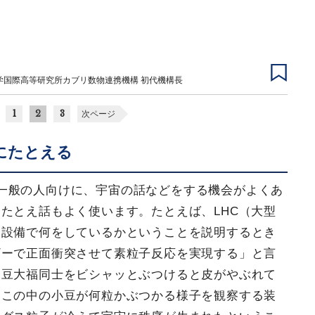
学国際高等研究所カブリ数物連携機構 初代機構長
1
2
3
次ページ
にたとえる
一般の人向けに、宇宙の話などをする機会がよくあ
たとえ話もよく使います。たとえば、LHC（大型
な設備で何をしているかということを説明するとき
ギーで正面衝突させて素粒子反応を実現する」と言
「豆大福同士をビシャッとぶつけると皮がやぶれて
んこの中の小豆が何粒かぶつかる様子を観察する装