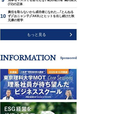
知事もマスコミも逆らえない絶対権力者･藏内勇夫
(72)の正体
責任を取らないから成功者になれた…｢とんねる
ず｣｢おニャン子｣｢AKB｣とヒットを出し続けた秋
元康の哲学
もっと見る
INFORMATION
Sponsored