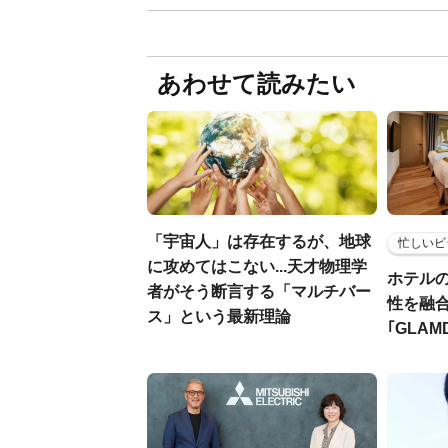
あわせて読みたい
「宇宙人」は存在するが、地球
忙しいビ
に攻めてはこない...天才物理学
ホテル
者がそう断言する「マルチバー
性を融
ス」という最新理論
｢GLAM