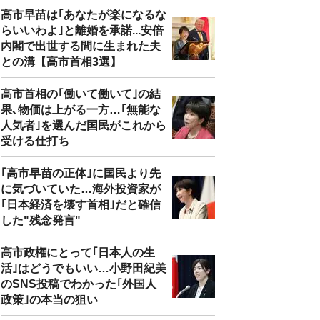
高市早苗は｢あなたが楽になるな
らいいわよ｣と離婚を承諾...安倍
内閣で出世する間に生まれた夫
との溝【高市首相3選】
高市首相の｢働いて働いて｣の結
果､物価は上がる一方…｢無能な
人気者｣を選んだ国民がこれから
受ける仕打ち
｢高市早苗の正体｣に国民より先
に気づいていた…海外投資家が
｢日本経済を壊す首相｣だと確信
した"残念発言"
高市政権にとって｢日本人の生
活｣はどうでもいい…小野田紀美
のSNS投稿でわかった｢外国人
政策｣の本当の狙い