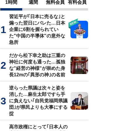
1時間
週間
無料会員
有料会員
習近平が｢日本に売るな｣と
煽った翌日にバレた…日本
企業に6割を握られてい
た"中国の半導体"の意外な
急所
だから松下幸之助は三重の
神社に何度も通った…孤独
な"経営の神様"が崇めた身
長12mの｢異形の神｣の名前
逆らった県議は次々と姿を
消した…麻生太郎ですら手
に負えない｢自民党福岡県議
団｣が県民よりも大事にする
掟
高市政権にとって｢日本人の