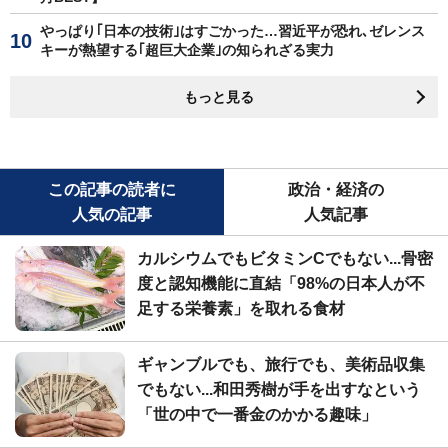
やっぱり｢日本の技術｣はすごかった…習近平が恐れ､ゼレンス
キーが熱望する｢超巨大企業｣の知られざる実力
もっと見る
この記事の読者に
政治・経済の
人気の記事
人気記事
カルシウムでもビタミンCでもない...骨密
度と認知機能に直結「98%の日本人が不
足する栄養素」を取れる食材
ギャンブルでも、旅行でも、美術品収集
でもない...和田秀樹が手を出すなという
「世の中で一番金のかかる趣味」