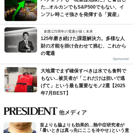
た...オルカンでもS&P500でもない、イ
ンフレ時こそ強さを発揮する「資産」
創業125周年の電通が描く未来
125年磨き続けた課題解決力。多様な人
財の才能を掛け合わせて挑む、これから
の電通
Sponsored
大地震でまず確保すべきは水でも食料で
もない...被災者が「これだけは担いで逃
げて」という最も重要なモノ2選【2025
年7月BEST】
首よりも脇よりも効果的…熱中症研究者が
｢暑いときは真っ先にここを冷やせ｣という意