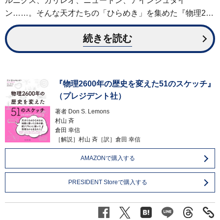
ルニクス、ガリレオ、ニュートン、アインシュタイ
ン……。そんな天才たちの「ひらめき」を集めた『物理2…
続きを読む
『物理2600年の歴史を変えた51のスケッチ』
（プレジデント社）
著者
Don S. Lemons
村山 斉
倉田 幸信
［解説］村山 斉［訳］倉田 幸信
AMAZONで購入する
PRESIDENT Storeで購入する