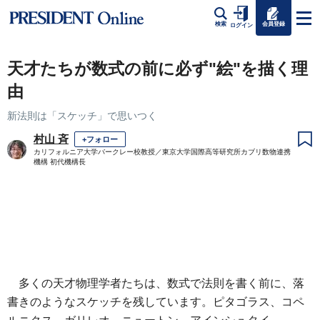
会員登録
検索
ログイン
天才たちが数式の前に必ず"絵"を描く理
由
新法則は「スケッチ」で思いつく
村山 斉
+フォロー
カリフォルニア大学バークレー校教授／東京大学国際高等研究所カブリ数物連携
機構 初代機構長
多くの天才物理学者たちは、数式で法則を書く前に、落
書きのようなスケッチを残しています。ピタゴラス、コペ