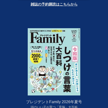
雑誌の予約購読はこちらから
プレジデントFamily 2026年夏号
頭のいい子が育つ「育脳」大百科