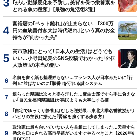
｢がん･動脈硬化を予防し､美背を保つ栄養素を
とれる魚の種類｣【最強の魚活術3選】
富裕層の｢ペット離れ｣が止まらない…｢300万
円の血統書付き犬は時代遅れ｣という真のお金
持ちが"向かった先"
高市政権にとって｢日本人の生活｣はどうでも
いい…小野田紀美のSNS投稿でわかった｢外国
人政策｣の本当の狙い
名前を書く紙も整理券もない…フランス人が日本みたいに｢行
列｣に並ばないのに｢順番｣を守れる謎システム
逆らった県議は次々と姿を消した…麻生太郎ですら手に負えな
い｢自民党福岡県議団｣が県民よりも大事にする掟
｢自宅でゆっくり静養｣はむしろ逆効果…東北大学名誉教授がリ
ハビリの主役に据えた｢腎臓を強くする歩き方｣
政治家に最も向いていない人を首相にしてしまった…天皇すら
懸念を口にされる高市早苗がいますぐやるべきこと【2026年6
月BEST】