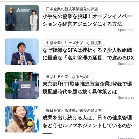
日本企業の新規事業開発の課題
小手先の協業を脱却！オープンイノベー
ションを経営アジェンダにする方法
Sponsored
中堅企業にリーズナブルな新提案
なぜ複雑なSFAは挫折する？少人数組織
に最適な「名刺管理の延長」で進めるDX
Sponsored
選ばれる企業になるために
東京都｢HTT取組推進宣言企業｣登録で環
境配慮時代を勝ち抜く具体策とは
Sponsored
毎日を支える運動と栄養の整え方
成果を出し続ける人は、日々の健康管理
をどうセルフマネジメントしているのか
——
Sponsored