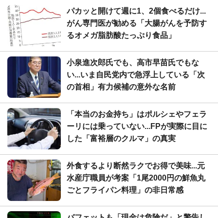
パカッと開けて週に1、2個食べるだけ...
がん専門医が勧める「大腸がんを予防す
るオメガ脂肪酸たっぷり食品」
小泉進次郎氏でも、高市早苗氏でもな
い...いま自民党内で急浮上している「次
の首相」有力候補の意外な名前
「本当のお金持ち」はポルシェやフェラ
ーリには乗っていない...FPが実際に目に
した「富裕層のクルマ」の真実
外食するより断然ラクでお得で美味...元
水産庁職員が考案「1尾2000円の鮮魚丸
ごとフライパン料理」の非日常感
バフェットも「現金は危険だ」と警告し