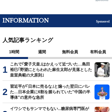
INFORMATION
Sponsored
人気記事ランキング
1時間
週間
無料会員
有料会員
これで｢愛子天皇｣はかえって近づいた…島田
裕巳｢野望にとらわれた麻生太郎が見落とした
皇室典範の大原則｣
習近平が｢日本に売るな｣と煽った翌日にバレ
た…日本企業に6割を握られていた"中国の半
導体"の意外な急所
イワシでもサンマでもない...糖尿病専門医が