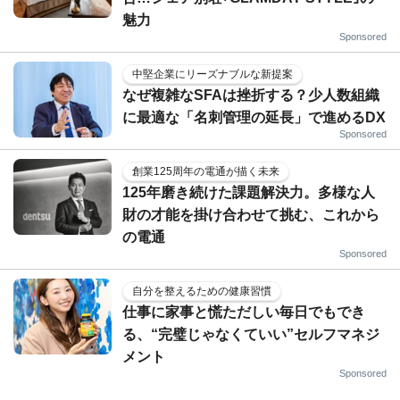
魅力
Sponsored
中堅企業にリーズナブルな新提案
なぜ複雑なSFAは挫折する？少人数組織
に最適な「名刺管理の延長」で進めるDX
Sponsored
創業125周年の電通が描く未来
125年磨き続けた課題解決力。多様な人
財の才能を掛け合わせて挑む、これから
の電通
Sponsored
自分を整えるための健康習慣
仕事に家事と慌ただしい毎日でもでき
る、“完璧じゃなくていい”セルフマネジ
メント
Sponsored