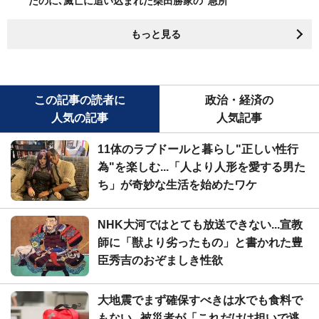
たのに､滅亡に追い込まれた柴田勝家の"急所"
もっと見る
この記事の読者に
政治・経済の
人気の記事
人気記事
11体のラブドールと暮らし"正しい性行
為"を楽しむ...「人より人形を愛する男た
ち」が奇妙な生活を始めたワケ
NHK大河ではとても放送できない...宣教
師に「獣より劣ったもの」と書かれた豊
臣秀吉のおぞましき性欲
大地震でまず確保すべきは水でも食料で
もない...被災者が「これだけは担いで逃