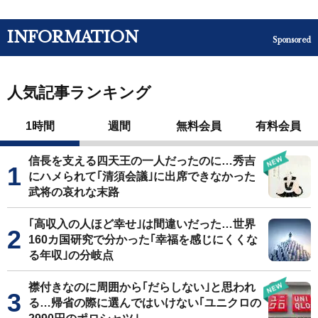
INFORMATION
Sponsored
人気記事ランキング
1時間
週間
無料会員
有料会員
信長を支える四天王の一人だったのに…秀吉
にハメられて｢清須会議｣に出席できなかった
武将の哀れな末路
｢高収入の人ほど幸せ｣は間違いだった…世界
160カ国研究で分かった｢幸福を感じにくくな
る年収｣の分岐点
襟付きなのに周囲から｢だらしない｣と思われ
る…帰省の際に選んではいけない｢ユニクロの