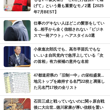
げて」という最も重要なモノ2選【2025
年7月BEST】
仕事のデキない人ほどこの髪形をしてい
る...相手から全く信頼されない「ビジネ
スで一発アウト」ヘアスタイル3選
小泉進次郎氏でも、高市早苗氏でもな
い...いま自民党内で急浮上している「次
の首相」有力候補の意外な名前
47都道府県の「旧制一中」の栄枯盛衰...
地元トップを維持する名門22校と凋落し
た元名門17校の全リスト
石田三成と戦っていないのに関ヶ原合戦
後に大出世...徳川家康が厚い信頼を置い