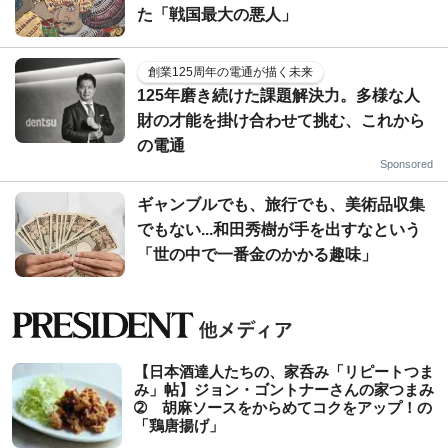
た「戦国最大の悪人」
創業125周年の電通が描く未来
125年磨き続けた課題解決力。多様な人
財の才能を掛け合わせて挑む、これから
の電通
Sponsored
ギャンブルでも、旅行でも、美術品収集
でもない...和田秀樹が手を出すなという
「世の中で一番金のかかる趣味」
【日本酒達人たちの、家呑み「リピートつま
み」帖】ジョン・ゴントナーさんの家つまみ
➁ 胡麻ソースをからめてコクをアップ！の
「鶏唐揚げ」