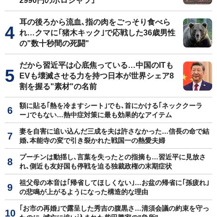
2990円のポロシャツ｣
耳の後ろから流血､指の肉をごっそり食べら
れ…クマに｢猪木キック｣で応戦した36歳男性
の"数十秒間の死闘"
だから習近平は心底焦っている…中国のITも
EVも壊滅させる力を持つ日本が世界シェア8
割を握る"素材"の名前
額に貼る｢熱を冷ますシート｣でも､首にかける｢ネッククーラ
ー｣でもない…熱中症対策に最も効果的なアイテム
妻を自害に追い込んだ三成を夫は許さなかった…信長の命で結
婚､本能寺の変で引き裂かれた戦国一の熱愛夫婦
プーチンは動揺し､言葉を失ったとの指摘も…習近平に見放さ
れ､側近も友好国も停戦を迫る独裁政権の末期症状
祖父母の本音は｢帰省してほしくない｣…お盆の帰省に｢孫疲れ｣
の悲鳴が上がるようになった構造的な理由
｢お市の再婚｣で露呈した秀吉の腹黒さ…清須会議の約束を守っ