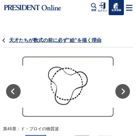
会員登録
検索
ログイン
天才たちが数式の前に必ず"絵"を描く理由
絵
第45章：ド・ブロイの物質波