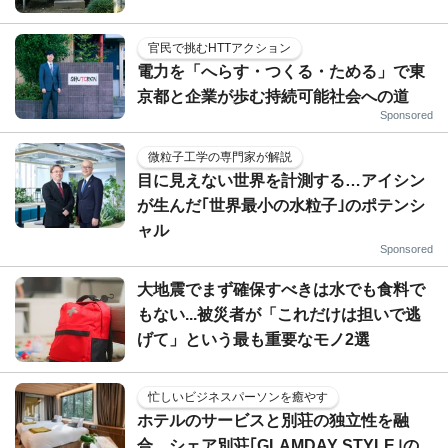
官民で挑むHTTアクション
電力を「へらす・つくる・ためる」で東
京都と企業が歩む持続可能社会への道
Sponsored
微粒子工学の専門家が解説
目に見えない世界を計測する…アイシン
が生んだ｢世界最小の水粒子｣のポテンシ
ャル
Sponsored
大地震でまず確保すべきは水でも食料で
もない...被災者が「これだけは担いで逃
げて」という最も重要なモノ2選
忙しいビジネスパーソンを癒やす
ホテルのサービスと別荘の独立性を融
合…シェア別荘｢GLAMDAY STYLE｣の