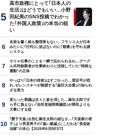
高市政権にとって｢日本人の
生活｣はどうでもいい…小野
田紀美のSNS投稿でわかっ
た｢外国人政策｣の本当の狙
い
名前を書く紙も整理券もない…フランス人が日本
みたいに｢行列｣に並ばないのに｢順番｣を守れる謎
システム
そりゃ仕事のことを一瞬で忘れられるわ…グーグ
ル共同創業者が仕事終わりに没頭していた"特殊な
運動"の正体
やっぱり｢日本の技術｣はすごかった…習近平が恐
れ､ゼレンスキーが熱望する｢超巨大企業｣の知られ
ざる実力
逆らった県議は次々と姿を消した…麻生太郎です
ら手に負えない｢自民党福岡県議団｣が県民よりも
大事にする掟
｢愛子天皇｣を拒む麻生太郎の頑なさ…｢天皇家の長
子｣より男系男子の｢遠い親戚｣にこだわる"長老政
治家"の本心【2026年6月BEST】