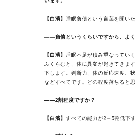
います。
【白濱】
睡眠負債という言葉を聞い
――負債というくらいですから、よ
【白濱】
睡眠不足が積み重なってい
ふくらむと、体に異変が起きてきま
下します。判断力、体の反応速度、
などすべてです。どの程度落ちると
――2割程度ですか？
【白濱】
すべての能力が2～5割低下