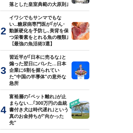
落とした皇室典範の大原則｣
イワシでもサンマでもな
い...糖尿病専門医が｢がん･
動脈硬化を予防し､美背を保
つ栄養素をとれる魚の種類｣
【最強の魚活術3選】
習近平が｢日本に売るな｣と
煽った翌日にバレた…日本
企業に6割を握られてい
た"中国の半導体"の意外な
急所
富裕層の｢ペット離れ｣が止
まらない…｢300万円の血統
書付き犬は時代遅れ｣という
真のお金持ちが"向かった
先"