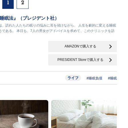
1
2
睡眠法』（プレジデント社）
は、訪れた人たちの眠りの悩みに耳を傾けながら、 人生を劇的に変える睡眠
うである。 本日も、7人の男女がアドバイスを求めて、このクリニックを訪
AMAZONで購入する
PRESIDENT Storeで購入する
ライフ
#睡眠負債
#睡眠