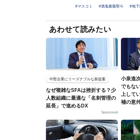
#マスコミ
#酒鬼薔薇聖斗
#地
あわせて読みたい
小泉進
中堅企業にリーズナブルな新提案
でもない
なぜ複雑なSFAは挫折する？少
上して
人数組織に最適な「名刺管理の
補の意
延長」で進めるDX
Sponsored