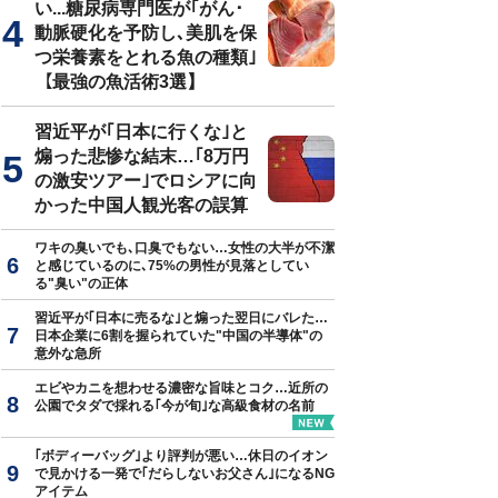
い...糖尿病専門医が｢がん･
動脈硬化を予防し､美肌を保
つ栄養素をとれる魚の種類｣
【最強の魚活術3選】
習近平が｢日本に行くな｣と
煽った悲惨な結末…｢8万円
の激安ツアー｣でロシアに向
かった中国人観光客の誤算
ワキの臭いでも､口臭でもない…女性の大半が不潔
と感じているのに､75%の男性が見落としてい
る"臭い"の正体
習近平が｢日本に売るな｣と煽った翌日にバレた…
日本企業に6割を握られていた"中国の半導体"の
意外な急所
エビやカニを想わせる濃密な旨味とコク…近所の
公園でタダで採れる｢今が旬｣な高級食材の名前
｢ボディーバッグ｣より評判が悪い…休日のイオン
で見かける一発で｢だらしないお父さん｣になるNG
アイテム