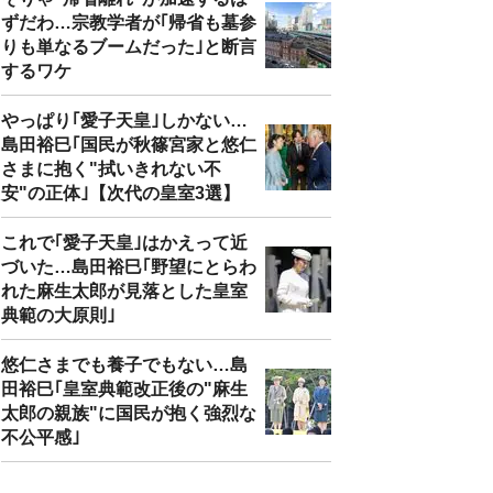
ずだわ…宗教学者が｢帰省も墓参
りも単なるブームだった｣と断言
するワケ
やっぱり｢愛子天皇｣しかない…
島田裕巳｢国民が秋篠宮家と悠仁
さまに抱く"拭いきれない不
安"の正体｣【次代の皇室3選】
これで｢愛子天皇｣はかえって近
づいた…島田裕巳｢野望にとらわ
れた麻生太郎が見落とした皇室
典範の大原則｣
悠仁さまでも養子でもない…島
田裕巳｢皇室典範改正後の"麻生
太郎の親族"に国民が抱く強烈な
不公平感｣