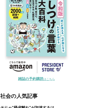
雑誌の予約購読
はこちら
社会の人気記事
そりゃ"帰省離れ"が加速するは