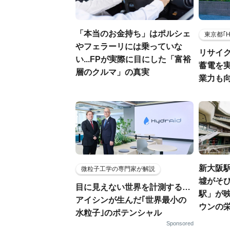
「本当のお金持ち」はポルシェ
東京都｢
やフェラーリには乗っていな
リサイ
い...FPが実際に目にした「富裕
蓄電を
層のクルマ」の真実
業力も
新大阪駅
微粒子工学の専門家が解説
墟がそび
目に見えない世界を計測する…
駅」が
アイシンが生んだ｢世界最小の
ウンの
水粒子｣のポテンシャル
Sponsored