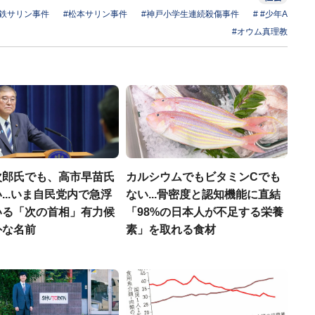
下鉄サリン事件
#松本サリン事件
#神戸小学生連続殺傷事件
# #少年A
#オウム真理教
次郎氏でも、高市早苗氏
カルシウムでもビタミンCでも
...いま自民党内で急浮
ない...骨密度と認知機能に直結
いる「次の首相」有力候
「98%の日本人が不足する栄養
外な名前
素」を取れる食材