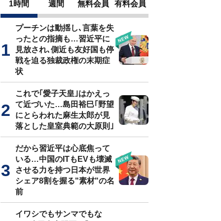
1時間
週間
無料会員
有料会員
プーチンは動揺し､言葉を失
ったとの指摘も…習近平に
見放され､側近も友好国も停
戦を迫る独裁政権の末期症
状
これで｢愛子天皇｣はかえっ
て近づいた…島田裕巳｢野望
にとらわれた麻生太郎が見
落とした皇室典範の大原則｣
だから習近平は心底焦って
いる…中国のITもEVも壊滅
させる力を持つ日本が世界
シェア8割を握る"素材"の名
前
イワシでもサンマでもな