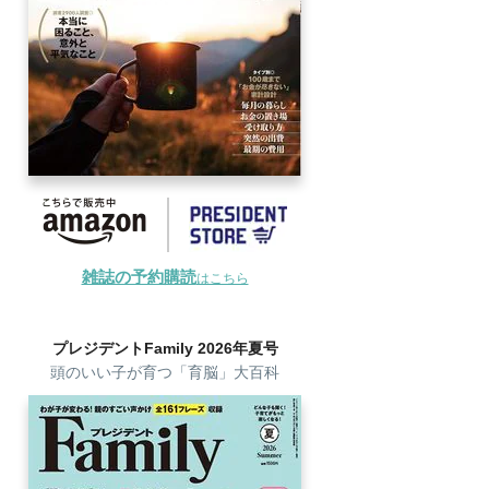
雑誌の予約購読
はこちら
プレジデントFamily 2026年夏号
頭のいい子が育つ「育脳」大百科