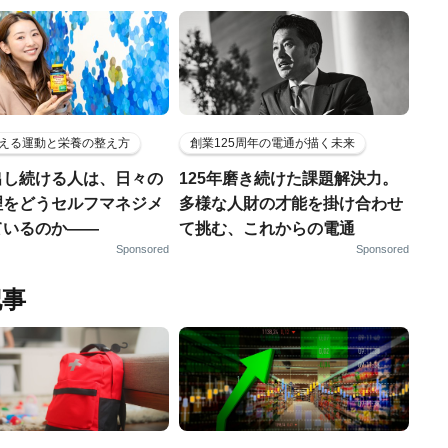
える運動と栄養の整え方
創業125周年の電通が描く未来
出し続ける人は、日々の
125年磨き続けた課題解決力。
理をどうセルフマネジメ
多様な人財の才能を掛け合わせ
ているのか——
て挑む、これからの電通
Sponsored
Sponsored
記事