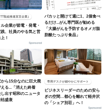
パカッと開けて週に1、2個食べ
HTT取組推進宣言企業｣
るだけ...がん専門医が勧める
クル企業が節電・発電・
「大腸がんを予防するオメガ脂
実践、社員のやる気と営
肪酸たっぷり食品」
向上！
Sponsored
から15分なのに巨大廃
専用デスクが細やかにサポート
える...「消えた終着
ビジネスリーダーのための安ら
映し出す昭和のニュータ
ぎの空間…都心を離れて軽井沢
栄枯盛衰
の「シェア別荘」へ！
Sponsored