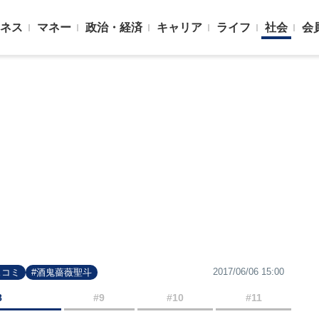
ネス
マネー
政治・経済
キャリア
ライフ
社会
会
2017/06/06 15:00
スコミ
#酒鬼薔薇聖斗
8
#9
#10
#11