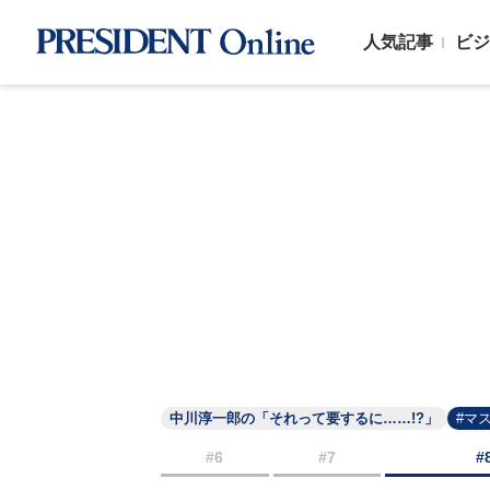
人気記事
ビジ
中川淳一郎の「それって要するに……!?」
#マ
#6
#7
#