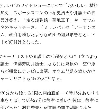
もテレビのワイドショーにとって「おいしい」材料
に加え、スポークスマンの上祐史浩氏や弁護士の青
な受け答え、「走る爆弾娘・菊地直子」や「オウム
異名のキャッチーさ、「ミラレパ」や「アーナンダ
ーム、政府を模したような教団の組織形態など、ド
本中が釘付けとなった。
ジャーナリストや弁護士の活躍がとみに目立つよう
弁護士、伊藤芳朗弁護士、さらには麻原の「空中浮
士らが頻繁にテレビに出演。オウム問題を追いかけ
ャーナリストも“時の人”となる。
30分から始まる1限の開始直前──8時15分あたりま
車をとばして8時27分に教室に着いた後は、教室に
幹部だった）村井秀夫が報道陣の前で刺殺された