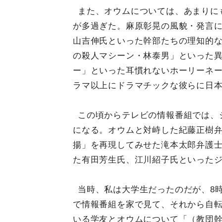
また、オウムについては、あまりに
が多過ぎた。麻原彰晃の風貌・発言
山吉伸氏といった幹部たちの理知的
の殺人マシーン・林泰男」といった
ー」といった耳慣れないホーリーネ
ラマ以上にドラマチックな彼らに日
この頃からテレビの情報番組では、
になる。オウムと対峙した紀藤正樹
揚」を再現してみせた滝本太郎弁護
た有田芳生氏、江川紹子氏といったジ
当時、私は大学生だったのだが、8時
で情報番組を家で見て、それから自転
いる学友とオウムについて「（教団