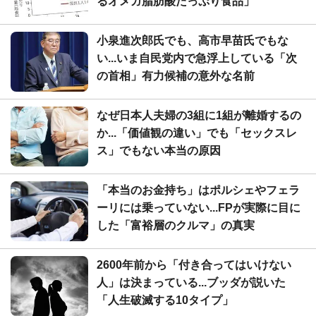
るオメガ脂肪酸たっぷり食品」
小泉進次郎氏でも、高市早苗氏でもな
い...いま自民党内で急浮上している「次
の首相」有力候補の意外な名前
なぜ日本人夫婦の3組に1組が離婚するの
か...「価値観の違い」でも「セックスレ
ス」でもない本当の原因
「本当のお金持ち」はポルシェやフェラ
ーリには乗っていない...FPが実際に目に
した「富裕層のクルマ」の真実
2600年前から「付き合ってはいけない
人」は決まっている...ブッダが説いた
「人生破滅する10タイプ」