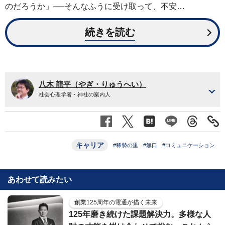
のだろうか」──そんなふうに受け取って、不安…
続きを読む
八木 龍平（やぎ・りゅうへい）
社会心理学者・神社の案内人
キャリア
#稀勢の里
#無口
#コミュニケーション
あわせて読みたい
創業125周年の電通が描く未来
125年磨き続けた課題解決力。多様な人