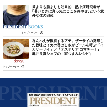
首よりも脇よりも効果的…熱中症研究者が
｢暑いときは真っ先にここを冷やせ｣という意
外な体の部位
トップページへ
吞んべえが歓喜するアテ。ザーサイの発酵し
た旨味とイカの香ばしさがビールを呼ぶ「イ
カザーサイ」／『オステリア コマチーナ』
⻲井良真シェフの「家つまみレシピ」
トップページへ