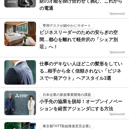
財の才能を掛け合わせて挑む、これから
の電通
Sponsored
専用デスクが細やかにサポート
ビジネスリーダーのための安らぎの空
間…都心を離れて軽井沢の「シェア別
荘」へ！
Sponsored
仕事のデキない人ほどこの髪形をしてい
る...相手から全く信頼されない「ビジネ
スで一発アウト」ヘアスタイル3選
日本企業の新規事業開発の課題
小手先の協業を脱却！オープンイノベー
ションを経営アジェンダにする方法
Sponsored
東京都｢HTT取組推進宣言企業｣