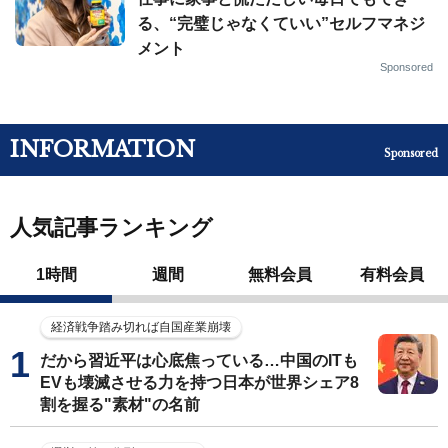
る、“完璧じゃなくていい”セルフマネジ
メント
Sponsored
INFORMATION
Sponsored
人気記事ランキング
1時間
週間
無料会員
有料会員
経済戦争踏み切れば自国産業崩壊
だから習近平は心底焦っている…中国のITも
EVも壊滅させる力を持つ日本が世界シェア8
割を握る"素材"の名前