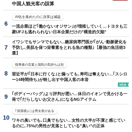
中国人観光客の誤算
AI化を進めたのに決算は減益
一流企業ほど｢働かないオジサン｣が増殖していく…トヨタも三
菱UFJも逃れられない日本企業だけの"構造的欠陥"
イワシでもサンマでもない...糖尿病専門医が｢がん･動脈硬化を
予防し､美肌を保つ栄養素をとれる魚の種類｣【最強の魚活術3
選】
指導者の言葉と国民の気持ちは別
習近平が｢日本に行くな｣と煽っても､寿司は奪えない…｢スシロ
ー14時間待ち｣が映し出す中国人客の本音
｢ボディーバッグ｣より評判が悪い…休日のイオンで見かける一
発で｢だらしないお父さん｣になるNGアイテム
｢清潔感｣には男女差がある
ワキの臭いでも､口臭でもない…女性の大半が不潔と感じてい
るのに､75%の男性が見落としている"臭い"の正体