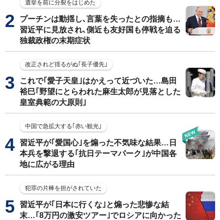
選挙を前に分裂をはじめた
プーチンは動揺し､言葉を失ったとの指摘も…
習近平に見放され､側近も友好国も停戦を迫る
独裁政権の末期症状
改正されど揺るがぬ｢長子優先｣
これで｢愛子天皇｣はかえって近づいた…島田
裕巳｢野望にとらわれた麻生太郎が見落とした
皇室典範の大原則｣
中国で急拡大する｢赤い観光｣
習近平が｢愛国心｣を煽った不気味な結果…日
本兵を撃退する｢抗日テーマパーク｣が中国各
地に広がる理由
犯罪の片棒を担がされていた
習近平が｢日本に行くな｣と煽った悲惨な結
末…｢8万円の激安ツアー｣でロシアに向かった