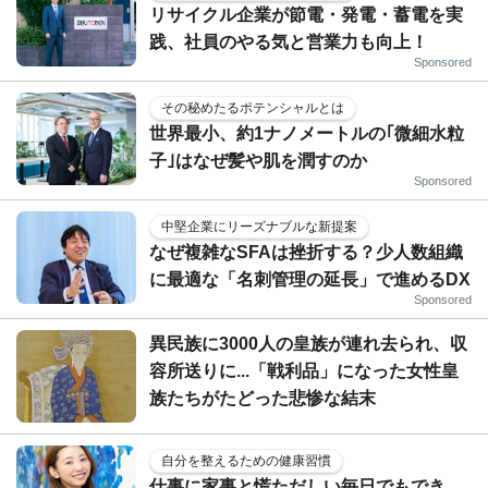
リサイクル企業が節電・発電・蓄電を実
践、社員のやる気と営業力も向上！
Sponsored
その秘めたるポテンシャルとは
世界最小、約1ナノメートルの｢微細水粒
子｣はなぜ髪や肌を潤すのか
Sponsored
中堅企業にリーズナブルな新提案
なぜ複雑なSFAは挫折する？少人数組織
に最適な「名刺管理の延長」で進めるDX
Sponsored
異民族に3000人の皇族が連れ去られ、収
容所送りに...「戦利品」になった女性皇
族たちがたどった悲惨な結末
自分を整えるための健康習慣
仕事に家事と慌ただしい毎日でもでき