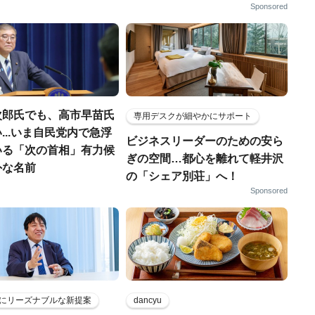
Sponsored
次郎氏でも、高市早苗氏
専用デスクが細やかにサポート
...いま自民党内で急浮
ビジネスリーダーのための安ら
いる「次の首相」有力候
ぎの空間…都心を離れて軽井沢
外な名前
の「シェア別荘」へ！
Sponsored
にリーズナブルな新提案
dancyu