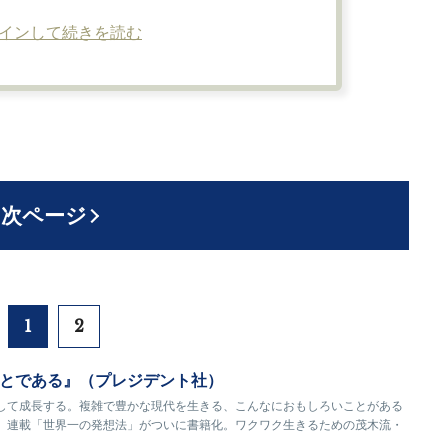
インして続きを読む
次ページ
1
2
とである』（プレジデント社）
して成長する。複雑で豊かな現代を生きる、こんなにおもしろいことがある
』連載「世界一の発想法」がついに書籍化。ワクワク生きるための茂木流・