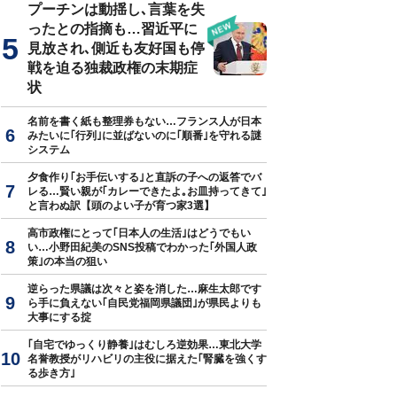
プーチンは動揺し､言葉を失
ったとの指摘も…習近平に
見放され､側近も友好国も停
戦を迫る独裁政権の末期症
状
名前を書く紙も整理券もない…フランス人が日本
みたいに｢行列｣に並ばないのに｢順番｣を守れる謎
システム
夕食作り｢お手伝いする｣と直訴の子への返答でバ
レる…賢い親が｢カレーできたよ｡お皿持ってきて｣
と言わぬ訳【頭のよい子が育つ家3選】
高市政権にとって｢日本人の生活｣はどうでもい
い…小野田紀美のSNS投稿でわかった｢外国人政
策｣の本当の狙い
逆らった県議は次々と姿を消した…麻生太郎です
ら手に負えない｢自民党福岡県議団｣が県民よりも
大事にする掟
｢自宅でゆっくり静養｣はむしろ逆効果…東北大学
名誉教授がリハビリの主役に据えた｢腎臓を強くす
る歩き方｣