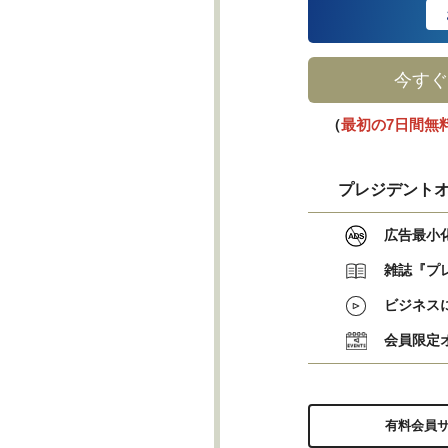
今すぐ
（
最初の7日間無
プレジデントオ
広告最小
雑誌『プ
ビジネス
会員限定
有料会員