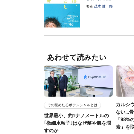
著者
茂木 健一郎
あわせて読みたい
カルシ
その秘めたるポテンシャルとは
ない..
世界最小、約1ナノメートルの
「98%
｢微細水粒子｣はなぜ髪や肌を潤
素」を
すのか