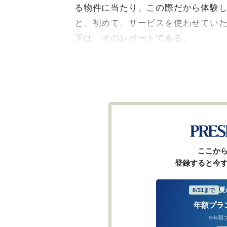
る物件に当たり、この際だから体験
と、初めて、サービスを使わせてい
下は、そのレポートである。
ここか
登録すると今
夏
8/31まで
年額プラ
※年額