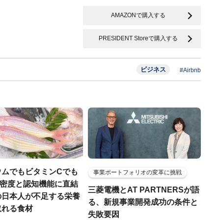
AMAZONで購入する
PRESIDENT Storeで購入する
ビジネス
#Airbnb
ウムでもビタミンCでも
事業ポートフォリオの変革に挑戦
.骨密度と認知機能に直結
三菱電機とAT PARTNERSが語
の日本人が不足する栄養
る、新規事業開発成功の条件と
取れる食材
失敗要因