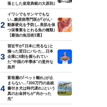
落とした皇室典範の大原則｣
イワシでもサンマでもな
い...糖尿病専門医が｢がん･
動脈硬化を予防し､美肌を保
つ栄養素をとれる魚の種類｣
【最強の魚活術3選】
習近平が｢日本に売るな｣と
煽った翌日にバレた…日本
企業に6割を握られてい
た"中国の半導体"の意外な
急所
富裕層の｢ペット離れ｣が止
まらない…｢300万円の血統
書付き犬は時代遅れ｣という
真のお金持ちが"向かった
先"