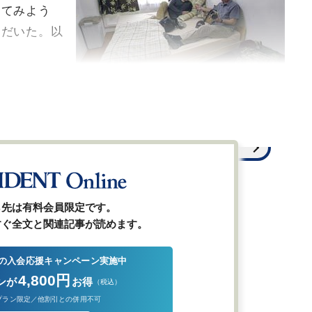
してみよう
ただいた。以
「Airbnb」を利用し、都内のマンションに宿泊する
外国人旅行者。2015年8月撮影。（写真＝読売新聞
／AFLO）
全ての画像を見る（1枚）
ら先は有料会員限定です。
すぐ全文と関連記事が読めます。
の入会応援キャンペーン実施中
4,800円
ンが
お得
（税込）
プラン限定／他割引との併用不可