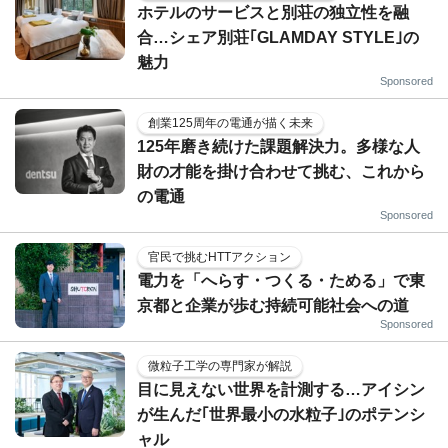
ホテルのサービスと別荘の独立性を融
合…シェア別荘｢GLAMDAY STYLE｣の
魅力
Sponsored
創業125周年の電通が描く未来
125年磨き続けた課題解決力。多様な人
財の才能を掛け合わせて挑む、これから
の電通
Sponsored
官民で挑むHTTアクション
電力を「へらす・つくる・ためる」で東
京都と企業が歩む持続可能社会への道
Sponsored
微粒子工学の専門家が解説
目に見えない世界を計測する…アイシン
が生んだ｢世界最小の水粒子｣のポテンシ
ャル