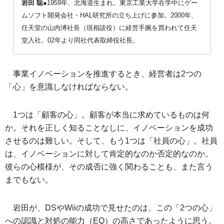
岩田 聡
●1959年、北海道生まれ。東京工業大学在学中にゲー
ムソフト開発会社・HAL研究所の立ち上げに参加。2000年、
任天堂の山内溥社長（現相談役）に経営手腕を買われて任天
堂入社。02年より同社代表取締役社長。
事業イノベーションを推進するとき、経営者は2つの
「心」を意識しなければならない。
1つは「顧客の心」。顧客が本当に求めているものは何
か。それを正しく知ることなしに、イノベーションを成功
させるのは難しい。そして、もう1つは「社員の心」。社員
は、イノベーションに対して肯定的なのか否定的なのか。
彼らの心模様が、その成否に強く関わることも、また言う
までもない。
岩田が、DSやWiiの成功で見せたのは、この「2つの心」
への認識と対処の能力（EQ）の高さであったように思う。