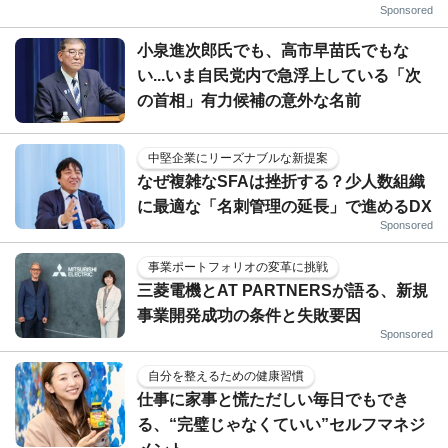
Sponsored
小泉進次郎氏でも、高市早苗氏でもな
い...いま自民党内で急浮上している「次
の首相」有力候補の意外な名前
中堅企業にリーズナブルな新提案
なぜ複雑なSFAは挫折する？少人数組織
に最適な「名刺管理の延長」で進めるDX
Sponsored
事業ポートフォリオの変革に挑戦
三菱電機とAT PARTNERSが語る、新規
事業開発成功の条件と失敗要因
Sponsored
自分を整えるための健康習慣
仕事に家事と慌ただしい毎日でもでき
る、“完璧じゃなくていい”セルフマネジ