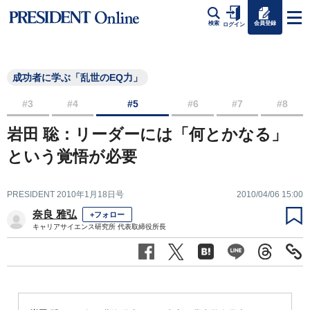
会員登録
検索
ログイン
成功者に学ぶ「乱世のEQ力」
#3
#4
#5
#6
#7
#8
岩田 聡：リーダーには「何とかなる」
という覚悟が必要
PRESIDENT 2010年1月18日号
2010/04/06 15:00
奈良 雅弘
+フォロー
キャリアサイエンス研究所 代表取締役所長