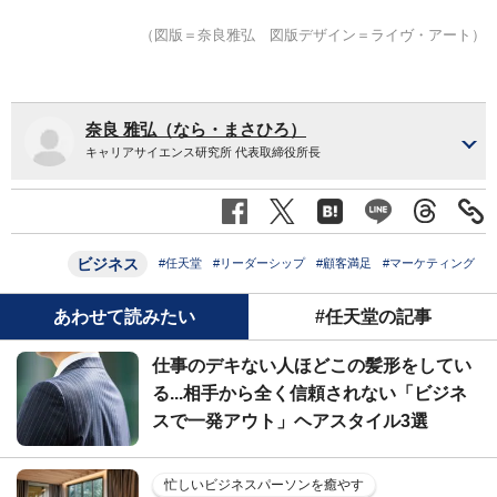
（図版＝奈良雅弘 図版デザイン＝ライヴ・アート）
奈良 雅弘（なら・まさひろ）
キャリアサイエンス研究所 代表取締役所長
ビジネス
#任天堂
#リーダーシップ
#顧客満足
#マーケティング
あわせて読みたい
#任天堂の記事
仕事のデキない人ほどこの髪形をしてい
る...相手から全く信頼されない「ビジネ
スで一発アウト」ヘアスタイル3選
忙しいビジネスパーソンを癒やす