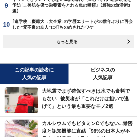
予防し､美肌を保つ栄養素をとれる魚の種類｣【最強の魚活術3
選】
｢進学校→慶應大→大企業｣の学歴エリートが10数年ぶりに再会
した"元不良の友人"に打ちのめされたワケ
もっと見る
この記事の読者に
ビジネスの
人気の記事
人気記事
大地震でまず確保すべきは水でも食料で
もない...被災者が「これだけは担いで逃
げて」という最も重要なモノ2選
カルシウムでもビタミンCでもない...骨密
度と認知機能に直結「98%の日本人が不