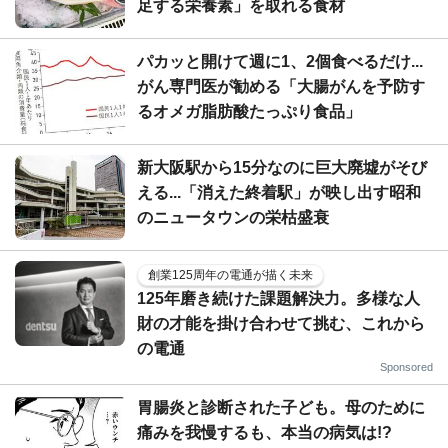
足する栄養素」を取れる食材
パカッと開けて週に1、2個食べるだけ...
がん専門医が勧める「大腸がんを予防す
るオメガ脂肪酸たっぷり食品」
新大阪駅から15分なのに巨大廃墟がそび
える...「消えた終着駅」が映し出す昭和
のニュータウンの栄枯盛衰
創業125周年の電通が描く未来
125年磨き続けた課題解決力。多様な人
財の才能を掛け合わせて挑む、これから
の電通
Sponsored
胃腸炎と診断された子ども。母のために
痛みを我慢するも、本当の病気は!?