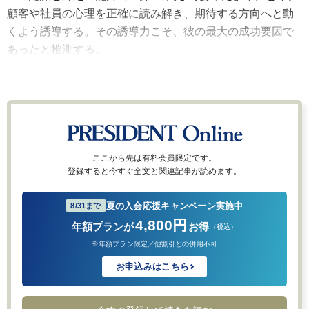
顧客や社員の心理を正確に読み解き、期待する方向へと動
くよう誘導する。その誘導力こそ、彼の最大の成功要因で
あったと推測する。
ここから先は有料会員限定です。
登録すると今すぐ全文と関連記事が読めます。
夏の入会応援キャンペーン実施中
8/31まで
4,800円
年額プランが
お得
（税込）
※年額プラン限定／他割引との併用不可
お申込みはこちら