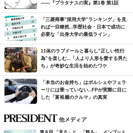
――『プラタナスの実』第1巻 第1話
「三菱商事"採用大学"ランキング」を見
れば一目瞭然...学歴社会・日本で成功に
必要な「出身大学の最低ライン」
11体のラブドールと暮らし"正しい性行
為"を楽しむ...「人より人形を愛する男た
ち」が奇妙な生活を始めたワケ
「本当のお金持ち」はポルシェやフェラ
ーリには乗っていない...FPが実際に目に
した「富裕層のクルマ」の真実
第８回 「見る」と、「観る」。インプット