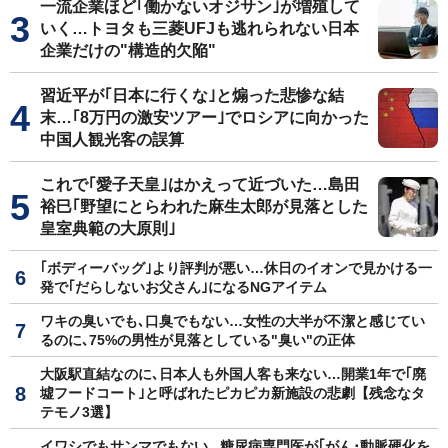
一流企業ほど｢働かないオジサン｣が増殖して
いく…トヨタも三菱UFJも逃れられない日本
企業だけの"構造的欠陥"
習近平が｢日本に行くな｣と煽った悲惨な結
末…｢8万円の激安ツアー｣でロシアに向かった
中国人観光客の誤算
これで｢愛子天皇｣はかえって近づいた…島田
裕巳｢野望にとらわれた麻生太郎が見落とした
皇室典範の大原則｣
｢ボディーバッグ｣より評判が悪い…休日のイオンで見かける一
発で｢だらしないお父さん｣になるNGアイテム
ワキの臭いでも､口臭でもない…女性の大半が不潔と感じてい
るのに､75%の男性が見落としている"臭い"の正体
大阪駅直結なのに､日本人も外国人客も来ない…開業1年で｢廃
墟フードコート｣と呼ばれたピカピカ新施設の悲劇【残念なタ
テモノ3選】
イワシでもサンマでもない...糖尿病専門医が｢がん･動脈硬化を