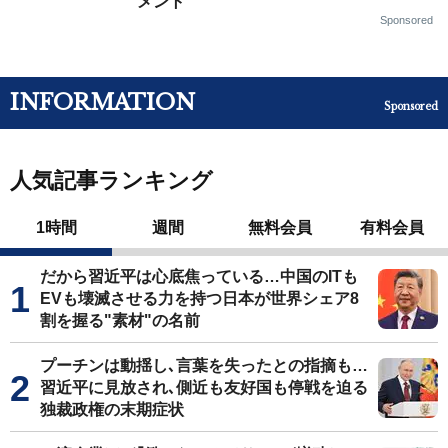
メント
Sponsored
INFORMATION
Sponsored
人気記事ランキング
1時間
週間
無料会員
有料会員
だから習近平は心底焦っている…中国のITも
EVも壊滅させる力を持つ日本が世界シェア8
割を握る"素材"の名前
プーチンは動揺し､言葉を失ったとの指摘も…
習近平に見放され､側近も友好国も停戦を迫る
独裁政権の末期症状