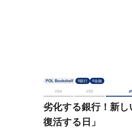
POL Bookshelf
#銀行
#金融
#54
#55
#
劣化する銀行！新し
復活する日」