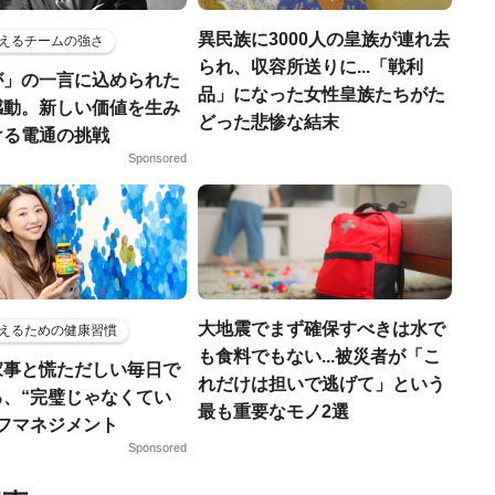
異民族に3000人の皇族が連れ去
えるチームの強さ
られ、収容所送りに...「戦利
が」の一言に込められた
品」になった女性皇族たちがた
感動。新しい価値を生み
どった悲惨な結末
ける電通の挑戦
Sponsored
大地震でまず確保すべきは水で
えるための健康習慣
も食料でもない...被災者が「こ
家事と慌ただしい毎日で
れだけは担いで逃げて」という
る、“完璧じゃなくてい
最も重要なモノ2選
ルフマネジメント
Sponsored