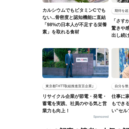
カルシウムでもビタミンCでも
期待を超
ない...骨密度と認知機能に直結
「さす
「98%の日本人が不足する栄養
驚きや
素」を取れる食材
出し続
東京都｢HTT取組推進宣言企業｣
自分を整
リサイクル企業が節電・発電・
仕事に
蓄電を実践、社員のやる気と営
もでき
業力も向上！
い”セ
Sponsored