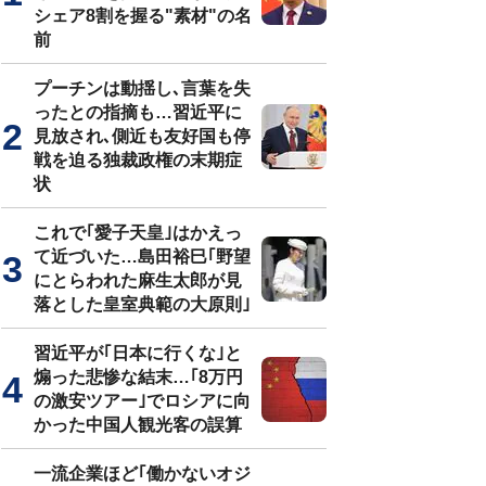
シェア8割を握る"素材"の名
前
プーチンは動揺し､言葉を失
ったとの指摘も…習近平に
見放され､側近も友好国も停
戦を迫る独裁政権の末期症
状
これで｢愛子天皇｣はかえっ
て近づいた…島田裕巳｢野望
にとらわれた麻生太郎が見
落とした皇室典範の大原則｣
習近平が｢日本に行くな｣と
煽った悲惨な結末…｢8万円
の激安ツアー｣でロシアに向
かった中国人観光客の誤算
一流企業ほど｢働かないオジ