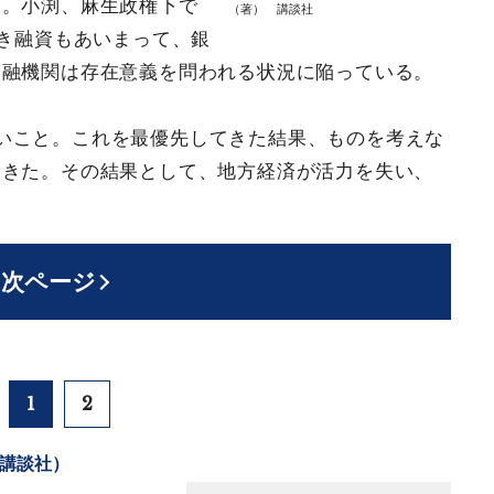
た。小渕、麻生政権下で
（著） 講談社
付き融資もあいまって、銀
金融機関は存在意義を問われる状況に陥っている。
いこと。これを最優先してきた結果、ものを考えな
てきた。その結果として、地方経済が活力を失い、
次ページ
1
2
講談社）