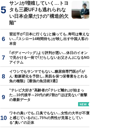
サン｣が増殖していく…トヨ
タも三菱UFJも逃れられな
い日本企業だけの"構造的欠
陥"
習近平が｢日本に行くな｣と煽っても､寿司は奪えな
い…｢スシロー14時間待ち｣が映し出す中国人客の
本音
｢ボディーバッグ｣より評判が悪い…休日のイオン
で見かける一発で｢だらしないお父さん｣になるNG
アイテム
イワシでもサンマでもない...糖尿病専門医が｢が
ん･動脈硬化を予防し､美肌を保つ栄養素をとれる
魚の種類｣【最強の魚活術3選】
"テレビ大好き"高齢者の｢テレビ離れ｣が始まっ
た…10代後半～20代の約7割が"ほぼ見ない"衝撃
の最新データ
ワキの臭いでも､口臭でもない…女性の大半が不潔
と感じているのに､75%の男性が見落としてい
る"臭い"の正体