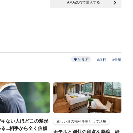
AMAZONで購入する
キャリア
#銀行
#金融
デキない人ほどこの髪形
新しい形の福利厚生として活用
る...相手から全く信頼
ホテルと別荘の利点を凝縮…経