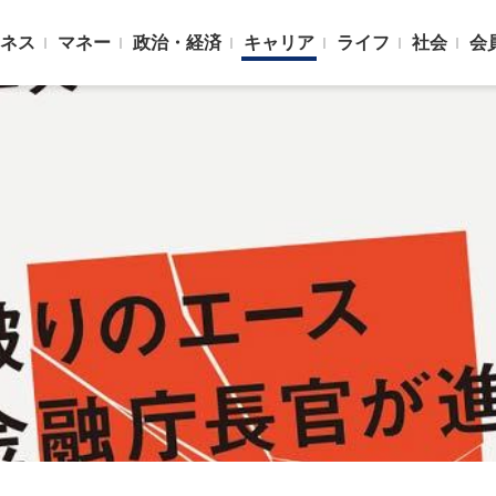
ネス
マネー
政治・経済
キャリア
ライフ
社会
会