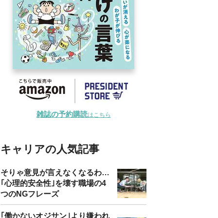
雑誌の予約購読
はこちら
キャリアの人気記事
そりゃ意見が言えなくなるわ…
｢心理的安全性｣を壊す職場の4
つのNGフレーズ
｢働かないオジサン｣より嫌われ