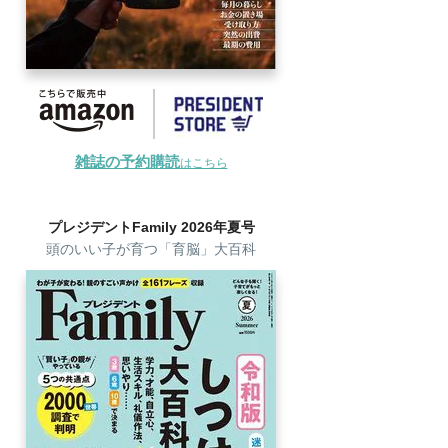
雑誌の予約購読
はこちら
プレジデントFamily 2026年夏号
頭のいい子が育つ「育脳」大百科