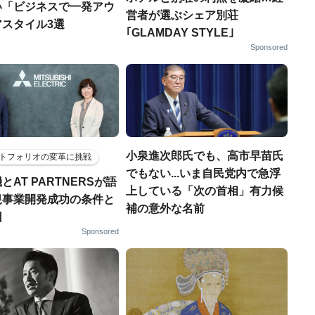
い「ビジネスで一発アウ
営者が選ぶシェア別荘
アスタイル3選
｢GLAMDAY STYLE｣
Sponsored
小泉進次郎氏でも、高市早苗氏
トフォリオの変革に挑戦
でもない...いま自民党内で急浮
とAT PARTNERSが語
上している「次の首相」有力候
規事業開発成功の条件と
補の意外な名前
因
Sponsored