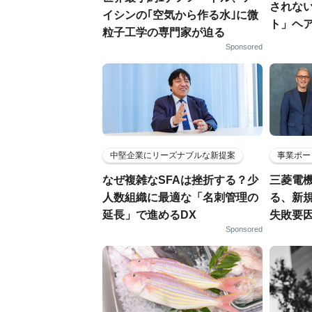
されな
イシンの｢空気から作る水｣に微
ト」ヘ
粒子工学の専門家が迫る
Sponsored
中堅企業にリーズナブルな新提案
事業ポー
なぜ複雑なSFAは挫折する？少
三菱電機
人数組織に最適な「名刺管理の
る、新
延長」で進めるDX
失敗要
Sponsored