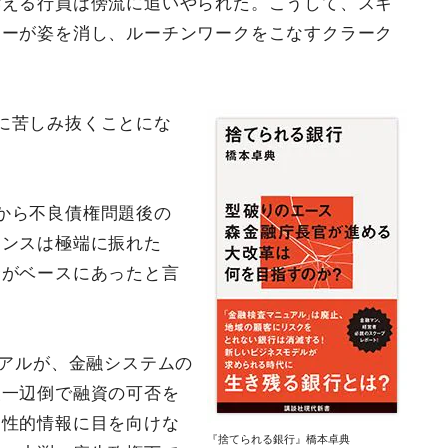
訴える行員は傍流に追いやられた。こうして、スキ
カーが姿を消し、ルーチンワークをこなすクラーク
。
に苦しみ抜くことにな
から不良債権問題後の
タンスは極端に振れた
合がベースにあったと言
ュアルが、金融システムの
報一辺倒で融資の可否を
定性的情報に目を向けな
『捨てられる銀行』橋本卓典