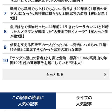
り工作していた勝家配下の｢大物武将｣の裏切り
織田でも武田でも上杉でもない…信長より20年早く｢最初の天
下人｣になった､教科書に載らない戦国武将の名前【豊臣兄弟！
3選】
魚ではなく怪物だった…44年前に｢生きたシーラカンス｣と対峙
したカメラマンが戦慄した"天井まで届くオーラ"【変わった生
き物3選】
信長を支える四天王の一人だったのに…秀吉にハメられて｢清
須会議｣に出席できなかった武将の哀れな末路
｢サンダル登山の若者｣より実は危険…標高599ｍの高尾山で年
間100件超の遭難事故を起こしている"張本人"
もっと見る
この記事の読者に
ライフの
人気の記事
人気記事