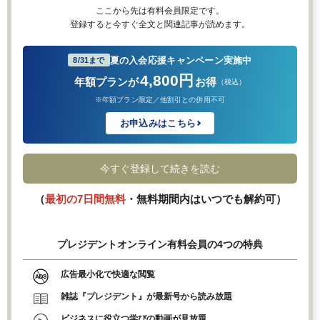
ここから先は有料会員限定です。
登録すると今すぐ全文と関連記事が読めます。
夏の入会応援キャンペーン実施中
8/31まで
4,800円
年額プランが
お得
（税込）
※年額プラン限定／他割引との併用不可
お申込みはこちら
今すぐ登録して続きを読む
（
最初の7日間無料
・無料期間内はいつでも解約可）
プレジデントオンライン有料会員の4つの特典
広告最小化で快適な閲覧
雑誌『プレジデント』が最新号から読み放題
ビジネスに役立つ学びの動画が見放題