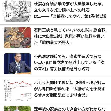
杜撰な保護活動で猫が大量繁殖した家。
立ち入りを拒む飼い主への対応
は...――『全部救ってやる』第1巻 第1話
石田三成と戦っていないのに関ヶ原合戦
後に大出世...徳川家康が厚い信頼を置い
た「戦国最大の悪人」
小泉進次郎氏でも、高市早苗氏でもな
い...いま自民党内で急浮上している「次
の首相」有力候補の意外な名前
パカッと開けて週に1、2個食べるだけ...
がん専門医が勧める「大腸がんを予防す
るオメガ脂肪酸たっぷり食品」
定年後の家族との向き合い方がわからな