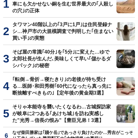
車にも欠かせない銅を生む世界最大の｢人殺し
の穴｣の正体
タワマン40階以上の｢3戸に1戸｣は住民登録ナ
シ…神戸市の大規模調査で判明した｢住まない
買い手｣の実態
そば屋の常識｢40分｣を｢5分｣に変えた…ゆで
太郎社長が生んだ､美味しくて早い｢儲かるダ
シパック｣の秘密
｢転倒→骨折→寝たきり｣の老後が待ち受け
る…医師･和田秀樹｢60代になったら真っ先に
断捨離すべきもの｣【定年後の黄金期3選】
そりゃ本能寺を襲いたくなるわ…古城探訪家
が岐阜に2つある｢あけち城｣を訪ね実感し
た"光秀→信長の恨み"【豊臣兄弟！3選】
なぜ柴田勝家は｢賤ケ岳｣であっさり負けたのか…秀吉がこっそ