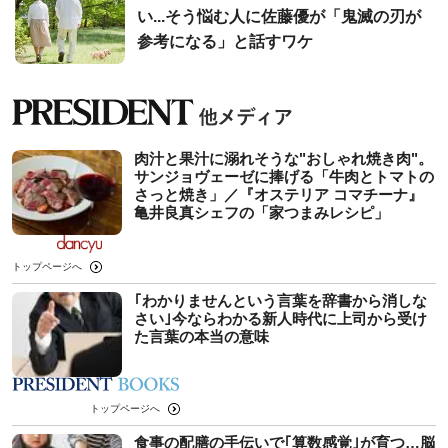
い...そう悩む人に佐藤優が「鬼滅の刃が
参考になる」と話すワケ
肉汁と果汁に溺れそうな"おしゃれ焼き肉"。
サンジョヴェーゼに捧げる「牛肉とトマトの
さっと焼き」／『オステリア コマチーナ』
亀井良真シェフの「家つまみレシピ」
トップページへ
｢わかりませんという言葉を辞書から消しな
さい｣今ならわかる新人時代に上司から受け
た言葉の本当の意味
トップページへ
食事の配膳の手伝いで｢算数感覚｣が育つ…脳