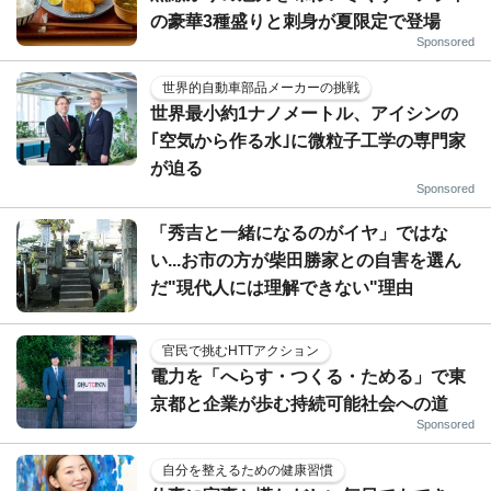
の豪華3種盛りと刺身が夏限定で登場
Sponsored
世界的自動車部品メーカーの挑戦
世界最小約1ナノメートル、アイシンの
｢空気から作る水｣に微粒子工学の専門家
が迫る
Sponsored
「秀吉と一緒になるのがイヤ」ではな
い...お市の方が柴田勝家との自害を選ん
だ"現代人には理解できない"理由
官民で挑むHTTアクション
電力を「へらす・つくる・ためる」で東
京都と企業が歩む持続可能社会への道
Sponsored
自分を整えるための健康習慣