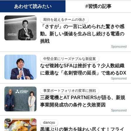
あわせて読みたい
#習慣の記事
期待を超えるチームの強さ
「さすが」の一言に込められた驚きや感
動。新しい価値を生み出し続ける電通の
挑戦
Sponsored
中堅企業にリーズナブルな新提案
なぜ複雑なSFAは挫折する？少人数組織
に最適な「名刺管理の延長」で進めるDX
Sponsored
事業ポートフォリオの変革に挑戦
三菱電機とAT PARTNERSが語る、新規
事業開発成功の条件と失敗要因
Sponsored
dancyu
黒瀬ぶりの魅力を味わい尽くす！フライ