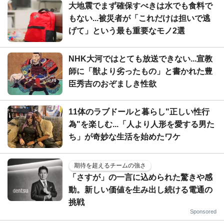
大地震でまず確保すべきは水でも食料で
もない...被災者が「これだけは担いで逃
げて」という最も重要なモノ2選
NHK大河ではとても放送できない...宣教
師に「獣より劣ったもの」と書かれた豊
臣秀吉のおぞましき性欲
11体のラブドールと暮らし"正しい性行
為"を楽しむ...「人より人形を愛する男た
ち」が奇妙な生活を始めたワケ
期待を超えるチームの強さ
「さすが」の一言に込められた驚きや感
動。新しい価値を生み出し続ける電通の
挑戦
Sponsored