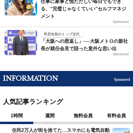
仕事に家事と慌ただしい毎日でもでき
る、“完璧じゃなくていい”セルフマネジ
メント
Sponsored
民営化初のトップ交代
「大阪への恩返し」──大阪メトロの新社
長が就任会見で語った意外な思い出
Sponsored
INFORMATION
Sponsored
人気記事ランキング
1時間
週間
無料会員
有料会員
住民2万人が街を捨てた…スマホにも電気自動