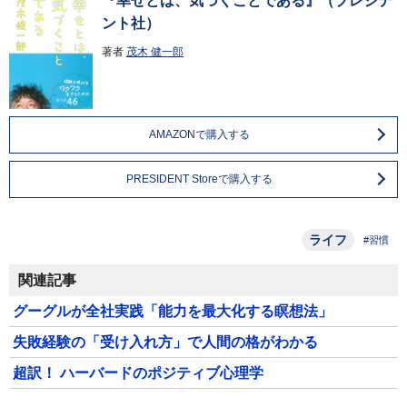
『幸せとは、気づくことである』（プレジデ
ント社）
著者
茂木 健一郎
AMAZONで購入する
PRESIDENT Storeで購入する
ライフ
#習慣
関連記事
グーグルが全社実践「能力を最大化する瞑想法」
失敗経験の「受け入れ方」で人間の格がわかる
超訳！ ハーバードのポジティブ心理学