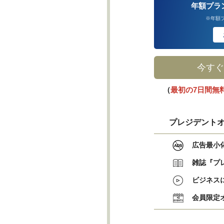
年額プラ
※年額
今すぐ
（
最初の7日間無
プレジデントオ
広告最小
雑誌『プ
ビジネス
会員限定