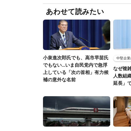
あわせて読みたい
小泉進次郎氏でも、高市早苗氏
中堅企業
でもない...いま自民党内で急浮
なぜ複雑
上している「次の首相」有力候
人数組
補の意外な名前
延長」で