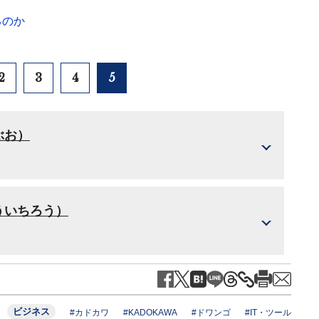
るのか
2
3
4
5
ぶお）
ういちろう）
ビジネス
#カドカワ
#KADOKAWA
#ドワンゴ
#IT・ツール