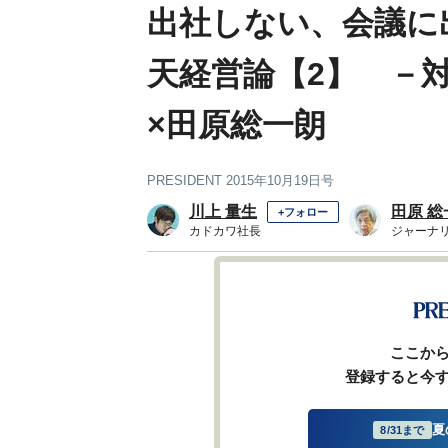
出社しない、会議に
天経営論【2】 －
×田原総一朗
PRESIDENT 2015年10月19日号
川上 量生
田原 総
+フォロー
カドカワ社長
ジャーナ
前ページ
ここか
登録すると今
夏
8/31まで