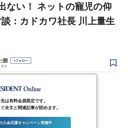
出ない！ ネットの寵児の仰
対談：カドカワ社長 川上量生
一朗
+フォロー
リスト
1
2
3
4
5
ら先は有料会員限定です。
すぐ全文と関連記事が読めます。
の入会応援キャンペーン実施中