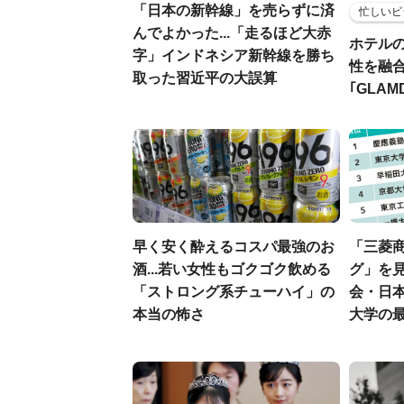
「日本の新幹線」を売らずに済
忙しいビ
んでよかった...「走るほど大赤
ホテル
字」インドネシア新幹線を勝ち
性を融
取った習近平の大誤算
｢GLAM
早く安く酔えるコスパ最強のお
「三菱商
酒...若い女性もゴクゴク飲める
グ」を見
「ストロング系チューハイ」の
会・日
本当の怖さ
大学の