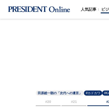
人気記事
ビジ
田原総一朗の「次代への遺言」
#カドカワ
#K
#20
#21
#