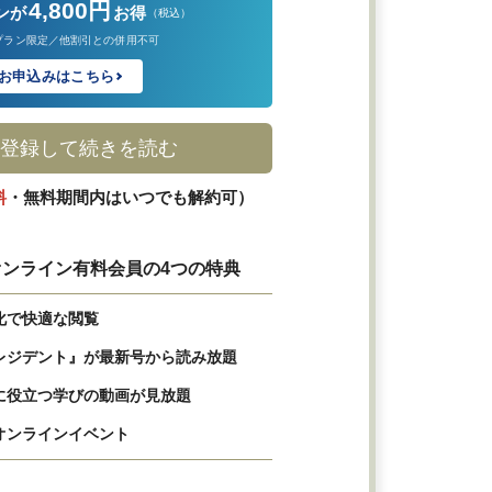
4,800円
ンが
お得
（税込）
プラン限定／他割引との併用不可
お申込みはこちら
登録して続きを読む
料
・無料期間内はいつでも解約可）
ンライン有料会員の4つの特典
化で快適な閲覧
レジデント』が最新号から読み放題
に役立つ学びの動画が見放題
オンラインイベント