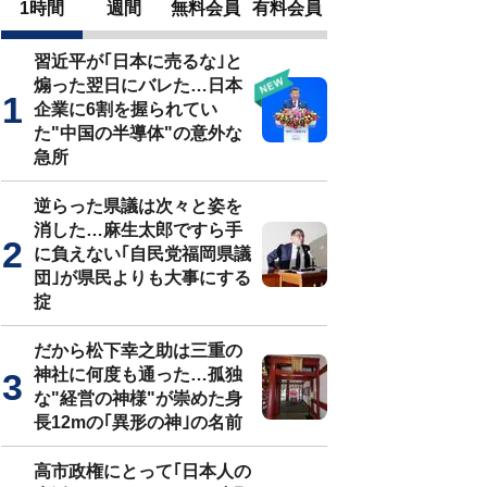
1時間
週間
無料会員
有料会員
習近平が｢日本に売るな｣と
煽った翌日にバレた…日本
企業に6割を握られてい
た"中国の半導体"の意外な
急所
逆らった県議は次々と姿を
消した…麻生太郎ですら手
に負えない｢自民党福岡県議
団｣が県民よりも大事にする
掟
だから松下幸之助は三重の
神社に何度も通った…孤独
な"経営の神様"が崇めた身
長12mの｢異形の神｣の名前
高市政権にとって｢日本人の