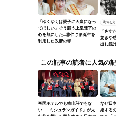
「ゆくゆくは愛子に天皇になっ
期待を超
てほしい」そう願う上皇陛下の
「さす
心を無にした...悠仁さま誕生を
驚きや
利用した政府の罪
出し続
この記事の読者に人気の
帝国ホテルでも椿山荘でもな
なぜ日本
い...「ミシュランガイド」が太
婚するの