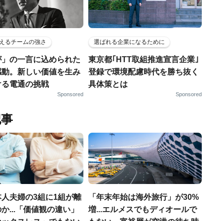
えるチームの強さ
選ばれる企業になるために
が」の一言に込められた
東京都｢HTT取組推進宣言企業｣
感動。新しい価値を生み
登録で環境配慮時代を勝ち抜く
ける電通の挑戦
具体策とは
Sponsored
Sponsored
記事
人夫婦の3組に1組が離
「年末年始は海外旅行」が30%
か...「価値観の違い」
増...エルメスでもディオールで