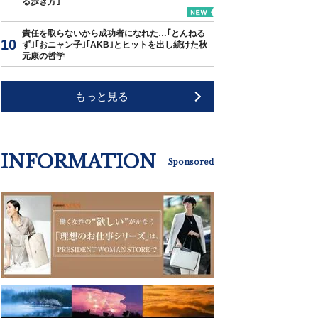
る歩き方｣
責任を取らないから成功者になれた…｢とんねる
ず｣｢おニャン子｣｢AKB｣とヒットを出し続けた秋
元康の哲学
もっと見る
INFORMATION
Sponsored