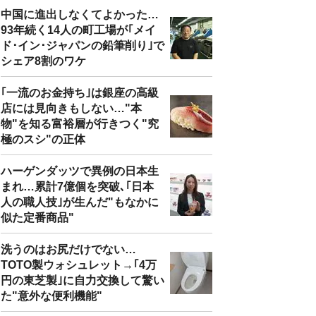
中国に進出しなくてよかった…
93年続く14人の町工場が｢メイ
ド･イン･ジャパンの鉛筆削り｣で
シェア8割のワケ
｢一流のお金持ち｣は銀座の高級
店には見向きもしない…"本
物"を知る富裕層が行きつく"究
極のスシ"の正体
ハーゲンダッツで異例の日本生
まれ…累計7億個を突破､｢日本
人の職人技｣が生んだ"もなかに
似た定番商品"
洗うのはお尻だけでない…
TOTO製ウォシュレット→｢4万
円の東芝製｣に自力交換して驚い
た"意外な便利機能"