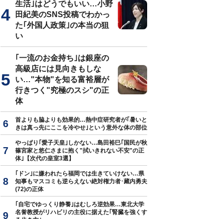
生活｣はどうでもいい…小野
田紀美のSNS投稿でわかっ
た｢外国人政策｣の本当の狙
い
｢一流のお金持ち｣は銀座の
高級店には見向きもしな
い…"本物"を知る富裕層が
行きつく"究極のスシ"の正
体
首よりも脇よりも効果的…熱中症研究者が｢暑いと
きは真っ先にここを冷やせ｣という意外な体の部位
やっぱり｢愛子天皇｣しかない…島田裕巳｢国民が秋
篠宮家と悠仁さまに抱く"拭いきれない不安"の正
体｣【次代の皇室3選】
｢ドン｣に嫌われたら福岡では生きていけない…県
知事もマスコミも逆らえない絶対権力者･藏内勇夫
(72)の正体
｢自宅でゆっくり静養｣はむしろ逆効果…東北大学
名誉教授がリハビリの主役に据えた｢腎臓を強くす