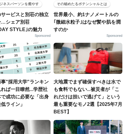
ジネスパーソンを癒やす
その秘めたるポテンシャルとは
のサービスと別荘の独立
世界最小、約1ナノメートルの
合…シェア別荘
｢微細水粒子｣はなぜ髪や肌を潤
DAY STYLE｣の魅力
すのか
Sponsored
Sponsored
事"採用大学"ランキン
大地震でまず確保すべきは水で
れば一目瞭然...学歴社
も食料でもない...被災者が「こ
本で成功に必要な「出身
れだけは担いで逃げて」という
最低ライン」
最も重要なモノ2選【2025年7月
BEST】