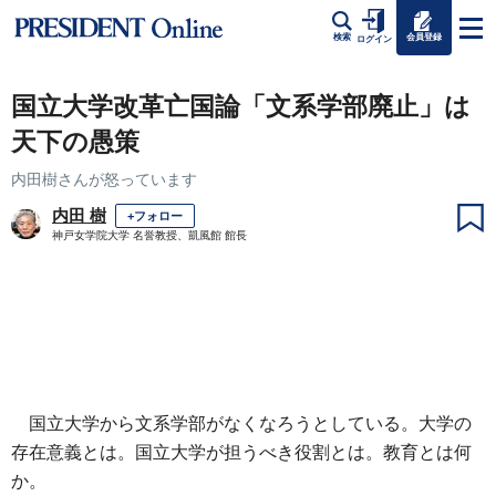
会員登録
検索
ログイン
国立大学改革亡国論「文系学部廃止」は
天下の愚策
内田樹さんが怒っています
内田 樹
+フォロー
神戸女学院大学 名誉教授、凱風館 館長
国立大学から文系学部がなくなろうとしている。大学の
存在意義とは。国立大学が担うべき役割とは。教育とは何
か。