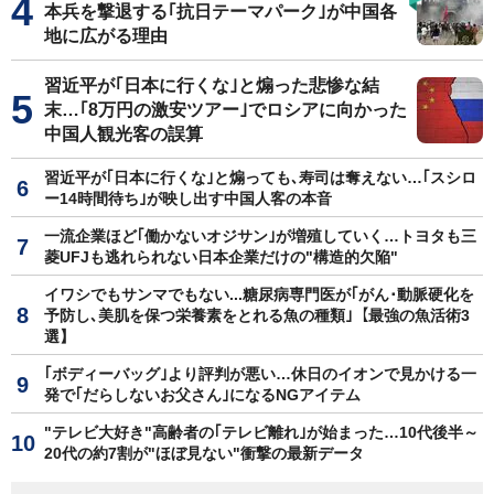
本兵を撃退する｢抗日テーマパーク｣が中国各
地に広がる理由
習近平が｢日本に行くな｣と煽った悲惨な結
末…｢8万円の激安ツアー｣でロシアに向かった
中国人観光客の誤算
習近平が｢日本に行くな｣と煽っても､寿司は奪えない…｢スシロ
ー14時間待ち｣が映し出す中国人客の本音
一流企業ほど｢働かないオジサン｣が増殖していく…トヨタも三
菱UFJも逃れられない日本企業だけの"構造的欠陥"
イワシでもサンマでもない...糖尿病専門医が｢がん･動脈硬化を
予防し､美肌を保つ栄養素をとれる魚の種類｣【最強の魚活術3
選】
｢ボディーバッグ｣より評判が悪い…休日のイオンで見かける一
発で｢だらしないお父さん｣になるNGアイテム
"テレビ大好き"高齢者の｢テレビ離れ｣が始まった…10代後半～
20代の約7割が"ほぼ見ない"衝撃の最新データ