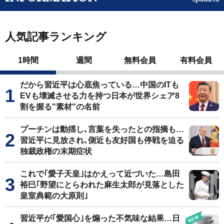
人気記事ランキング
1時間
週間
無料会員
有料会員
だから習近平は心底焦っている…中国のITも
EVも壊滅させる力を持つ日本が世界シェア8
割を握る"素材"の名前
プーチンは動揺し､言葉を失ったとの指摘も…
習近平に見放され､側近も友好国も停戦を迫る
独裁政権の末期症状
これで｢愛子天皇｣はかえって近づいた…島田
裕巳｢野望にとらわれた麻生太郎が見落とした
皇室典範の大原則｣
習近平が｢愛国心｣を煽った不気味な結果…日