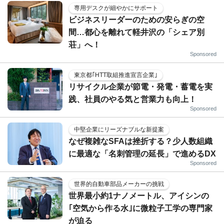
専用デスクが細やかにサポート
ビジネスリーダーのための安らぎの空
間…都心を離れて軽井沢の「シェア別
荘」へ！
Sponsored
東京都｢HTT取組推進宣言企業｣
リサイクル企業が節電・発電・蓄電を実
践、社員のやる気と営業力も向上！
Sponsored
中堅企業にリーズナブルな新提案
なぜ複雑なSFAは挫折する？少人数組織
に最適な「名刺管理の延長」で進めるDX
Sponsored
世界的自動車部品メーカーの挑戦
世界最小約1ナノメートル、アイシンの
｢空気から作る水｣に微粒子工学の専門家
が迫る