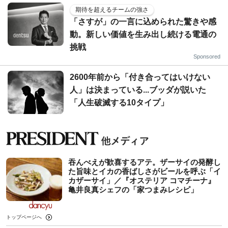
期待を超えるチームの強さ
「さすが」の一言に込められた驚きや感
動。新しい価値を生み出し続ける電通の
挑戦
Sponsored
2600年前から「付き合ってはいけない
人」は決まっている...ブッダが説いた
「人生破滅する10タイプ」
吞んべえが歓喜するアテ。ザーサイの発酵し
た旨味とイカの香ばしさがビールを呼ぶ「イ
カザーサイ」／『オステリア コマチーナ』
⻲井良真シェフの「家つまみレシピ」
トップページへ