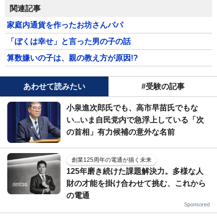
関連記事
家庭内通貨を作ったお坊さんパパ
「ぼくは幸せ」と言った男の子の話
算数嫌いの子は、親の教え方が原因!?
あわせて読みたい
#受験の記事
小泉進次郎氏でも、高市早苗氏でもな
い...いま自民党内で急浮上している「次
の首相」有力候補の意外な名前
創業125周年の電通が描く未来
125年磨き続けた課題解決力。多様な人
財の才能を掛け合わせて挑む、これから
の電通
Sponsored