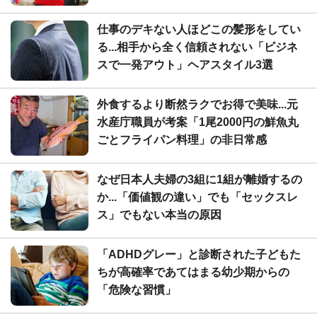
仕事のデキない人ほどこの髪形をしてい
る...相手から全く信頼されない「ビジネ
スで一発アウト」ヘアスタイル3選
外食するより断然ラクでお得で美味...元
水産庁職員が考案「1尾2000円の鮮魚丸
ごとフライパン料理」の非日常感
なぜ日本人夫婦の3組に1組が離婚するの
か...「価値観の違い」でも「セックスレ
ス」でもない本当の原因
「ADHDグレー」と診断された子どもた
ちが高確率であてはまる幼少期からの
「危険な習慣」