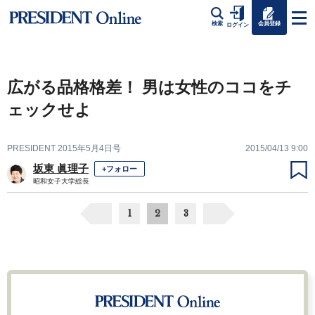
会員登録
検索
ログイン
広がる品格格差！ 男は女性のココをチ
ェックせよ
PRESIDENT 2015年5月4日号
2015/04/13 9:00
坂東 眞理子
+フォロー
昭和女子大学総長
1
2
3