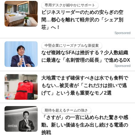
専用デスクが細やかにサポート
ビジネスリーダーのための安らぎの空
間…都心を離れて軽井沢の「シェア別
荘」へ！
Sponsored
中堅企業にリーズナブルな新提案
なぜ複雑なSFAは挫折する？少人数組織
に最適な「名刺管理の延長」で進めるDX
Sponsored
大地震でまず確保すべきは水でも食料で
もない...被災者が「これだけは担いで逃
げて」という最も重要なモノ2選
期待を超えるチームの強さ
「さすが」の一言に込められた驚きや感
動。新しい価値を生み出し続ける電通の
挑戦