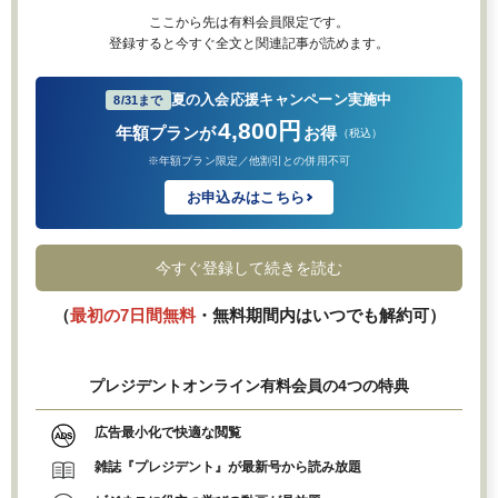
ここから先は有料会員限定です。
登録すると今すぐ全文と関連記事が読めます。
夏の入会応援キャンペーン実施中
8/31まで
4,800円
年額プランが
お得
（税込）
※年額プラン限定／他割引との併用不可
お申込みはこちら
今すぐ登録して続きを読む
（
最初の7日間無料
・無料期間内はいつでも解約可）
プレジデントオンライン有料会員の4つの特典
広告最小化で快適な閲覧
雑誌『プレジデント』が最新号から読み放題