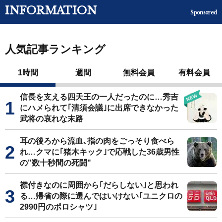
INFORMATION
Sponsored
人気記事ランキング
1時間
週間
無料会員
有料会員
信長を支える四天王の一人だったのに…秀吉
にハメられて｢清須会議｣に出席できなかった
武将の哀れな末路
耳の後ろから流血､指の肉をごっそり食べら
れ…クマに｢猪木キック｣で応戦した36歳男性
の"数十秒間の死闘"
襟付きなのに周囲から｢だらしない｣と思われ
る…帰省の際に選んではいけない｢ユニクロの
2990円のポロシャツ｣