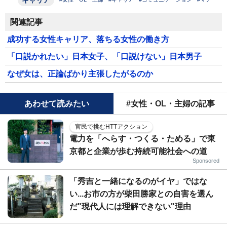
関連記事
成功する女性キャリア、落ちる女性の働き方
「口説かれたい」日本女子、「口説けない」日本男子
なぜ女は、正論ばかり主張したがるのか
あわせて読みたい
#女性・OL・主婦の記事
官民で挑むHTTアクション
電力を「へらす・つくる・ためる」で東
京都と企業が歩む持続可能社会への道
Sponsored
「秀吉と一緒になるのがイヤ」ではな
い...お市の方が柴田勝家との自害を選ん
だ"現代人には理解できない"理由