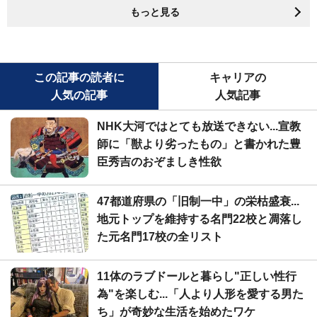
もっと見る
この記事の読者に
キャリアの
人気の記事
人気記事
NHK大河ではとても放送できない...宣教
師に「獣より劣ったもの」と書かれた豊
臣秀吉のおぞましき性欲
47都道府県の「旧制一中」の栄枯盛衰...
地元トップを維持する名門22校と凋落し
た元名門17校の全リスト
11体のラブドールと暮らし"正しい性行
為"を楽しむ...「人より人形を愛する男た
ち」が奇妙な生活を始めたワケ