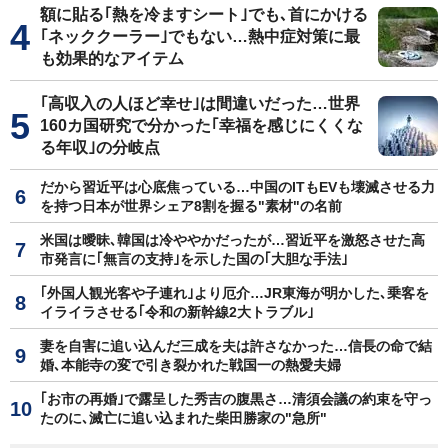
額に貼る｢熱を冷ますシート｣でも､首にかける
｢ネッククーラー｣でもない…熱中症対策に最
も効果的なアイテム
｢高収入の人ほど幸せ｣は間違いだった…世界
160カ国研究で分かった｢幸福を感じにくくな
る年収｣の分岐点
だから習近平は心底焦っている…中国のITもEVも壊滅させる力
を持つ日本が世界シェア8割を握る"素材"の名前
米国は曖昧､韓国は冷ややかだったが…習近平を激怒させた高
市発言に｢無言の支持｣を示した国の｢大胆な手法｣
｢外国人観光客や子連れ｣より厄介…JR東海が明かした､乗客を
イライラさせる｢令和の新幹線2大トラブル｣
妻を自害に追い込んだ三成を夫は許さなかった…信長の命で結
婚､本能寺の変で引き裂かれた戦国一の熱愛夫婦
｢お市の再婚｣で露呈した秀吉の腹黒さ…清須会議の約束を守っ
たのに､滅亡に追い込まれた柴田勝家の"急所"