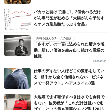
パカッと開けて週に1、2個食べるだけ...
がん専門医が勧める「大腸がんを予防す
るオメガ脂肪酸たっぷり食品」
期待を超えるチームの強さ
「さすが」の一言に込められた驚きや感
動。新しい価値を生み出し続ける電通の
挑戦
Sponsored
仕事のデキない人ほどこの髪形をしてい
る...相手から全く信頼されない「ビジネ
スで一発アウト」ヘアスタイル3選
大地震でまず確保すべきは水でも食料で
もない...被災者が「これだけは担いで逃
げて」という最も重要なモノ2選【2025