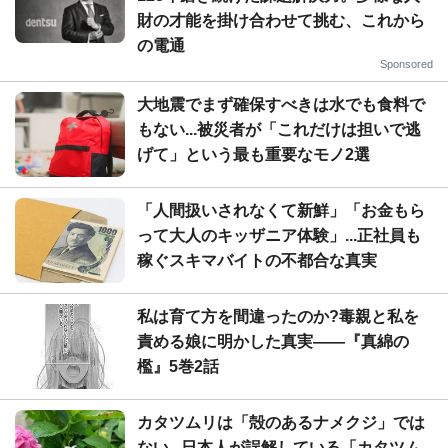
財の才能を掛け合わせて挑む、これから
の電通
Sponsored
大地震でまず確保すべきは水でも食料で
もない...被災者が「これだけは担いで逃
げて」という最も重要なモノ2選
「人間扱いされなくて新鮮」「お金もら
って大人のキッザニア体験」...正社員も
稼ぐスキマバイトの不都合な真実
私は育て方を間違ったのか?毒親と私を
責める娘に明かした真実――『真綿の
檻』5巻2話
カタツムリは「殻のあるナメクジ」では
ない...日本人が誤解している「カタツム