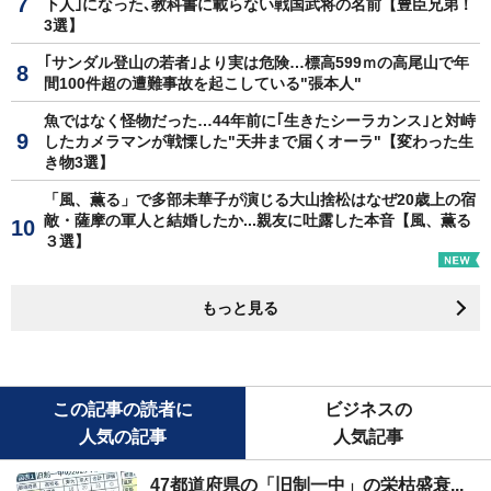
下人｣になった､教科書に載らない戦国武将の名前【豊臣兄弟！
3選】
｢サンダル登山の若者｣より実は危険…標高599ｍの高尾山で年
間100件超の遭難事故を起こしている"張本人"
魚ではなく怪物だった…44年前に｢生きたシーラカンス｣と対峙
したカメラマンが戦慄した"天井まで届くオーラ"【変わった生
き物3選】
「風、薫る」で多部未華子が演じる大山捨松はなぜ20歳上の宿
敵・薩摩の軍人と結婚したか...親友に吐露した本音【風、薫る
３選】
もっと見る
この記事の読者に
ビジネスの
人気の記事
人気記事
47都道府県の「旧制一中」の栄枯盛衰...