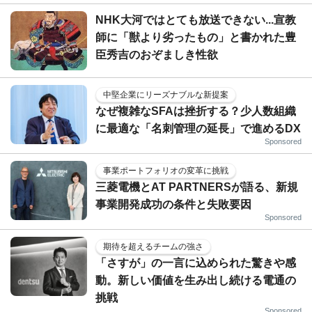
NHK大河ではとても放送できない...宣教
師に「獣より劣ったもの」と書かれた豊
臣秀吉のおぞましき性欲
中堅企業にリーズナブルな新提案
なぜ複雑なSFAは挫折する？少人数組織
に最適な「名刺管理の延長」で進めるDX
Sponsored
事業ポートフォリオの変革に挑戦
三菱電機とAT PARTNERSが語る、新規
事業開発成功の条件と失敗要因
Sponsored
期待を超えるチームの強さ
「さすが」の一言に込められた驚きや感
動。新しい価値を生み出し続ける電通の
挑戦
Sponsored