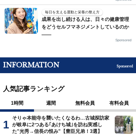
毎日を支える運動と栄養の整え方
成果を出し続ける人は、日々の健康管理
をどうセルフマネジメントしているのか
——
Sponsored
INFORMATION
Sponsored
人気記事ランキング
1時間
週間
無料会員
有料会員
そりゃ本能寺を襲いたくなるわ…古城探訪家
が岐阜に2つある｢あけち城｣を訪ね実感し
た"光秀→信長の恨み"【豊臣兄弟！3選】