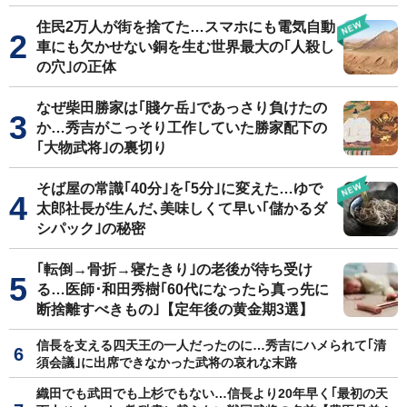
住民2万人が街を捨てた…スマホにも電気自動
車にも欠かせない銅を生む世界最大の｢人殺し
の穴｣の正体
なぜ柴田勝家は｢賤ケ岳｣であっさり負けたの
か…秀吉がこっそり工作していた勝家配下の
｢大物武将｣の裏切り
そば屋の常識｢40分｣を｢5分｣に変えた…ゆで
太郎社長が生んだ､美味しくて早い｢儲かるダ
シパック｣の秘密
｢転倒→骨折→寝たきり｣の老後が待ち受け
る…医師･和田秀樹｢60代になったら真っ先に
断捨離すべきもの｣【定年後の黄金期3選】
信長を支える四天王の一人だったのに…秀吉にハメられて｢清
須会議｣に出席できなかった武将の哀れな末路
織田でも武田でも上杉でもない…信長より20年早く｢最初の天