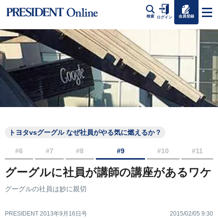
会員登録
検索
ログイン
トヨタvsグーグル なぜ社員がやる気に燃えるか？
#6
#7
#8
#9
#10
#11
グーグルに社員が講師の講座があるワケ
グーグルの社員は妙に親切
PRESIDENT 2013年9月16日号
2015/02/05 9:30