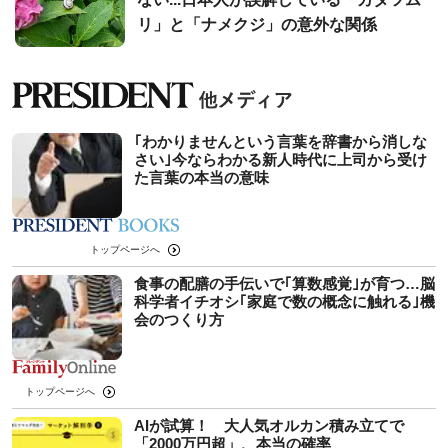
リ」と「ナメクジ」の意外な関係
｢わかりませんという言葉を辞書から消しな
さい｣今ならわかる新人時代に上司から受け
た言葉の本当の意味
トップページへ
食事の配膳の手伝いで｢算数感覚｣が育つ…脳
科学者イチオシ｢家庭で数の概念に触れる｣機
会のつくり方
トップページへ
AIが試算！ 大人気オルカン積み立てで
「2000万円超」、本当の確率