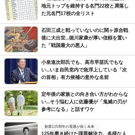
地元トップを維持する名門22校と凋落し
た元名門17校の全リスト
石田三成と戦っていないのに関ヶ原合戦
後に大出世...徳川家康が厚い信頼を置い
た「戦国最大の悪人」
小泉進次郎氏でも、高市早苗氏でもな
い...いま自民党内で急浮上している「次
の首相」有力候補の意外な名前
定年後の家族との向き合い方がわからな
い...そう悩む人に佐藤優が「鬼滅の刃が
参考になる」と話すワケ
創業125周年の電通が描く未来
125年磨き続けた課題解決力。多様な人