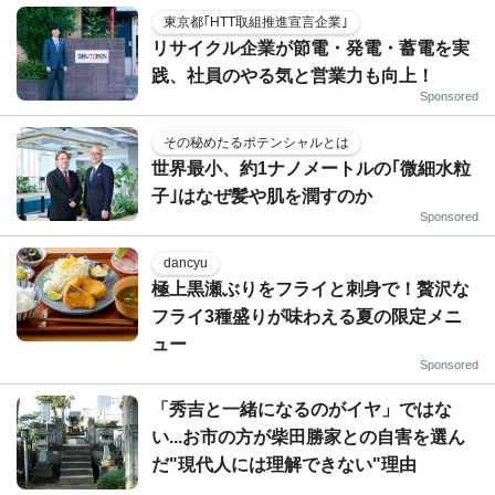
東京都｢HTT取組推進宣言企業｣
リサイクル企業が節電・発電・蓄電を実
践、社員のやる気と営業力も向上！
Sponsored
その秘めたるポテンシャルとは
世界最小、約1ナノメートルの｢微細水粒
子｣はなぜ髪や肌を潤すのか
Sponsored
dancyu
極上黒瀬ぶりをフライと刺身で！贅沢な
フライ3種盛りが味わえる夏の限定メニ
ュー
Sponsored
「秀吉と一緒になるのがイヤ」ではな
い...お市の方が柴田勝家との自害を選ん
だ"現代人には理解できない"理由