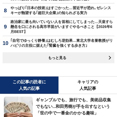
やっぱり｢日本の技術｣はすごかった…習近平が恐れ､ゼレンス
キーが熱望する｢超巨大企業｣の知られざる実力
政治家に最も向いていない人を首相にしてしまった…天皇すら
懸念を口にされる高市早苗がいますぐやるべきこと【2026年6
月BEST】
｢自宅でゆっくり静養｣はむしろ逆効果…東北大学名誉教授がリ
ハビリの主役に据えた｢腎臓を強くする歩き方｣
もっと見る
この記事の読者に
キャリアの
人気の記事
人気記事
ギャンブルでも、旅行でも、美術品収集
でもない...和田秀樹が手を出すなという
「世の中で一番金のかかる趣味」