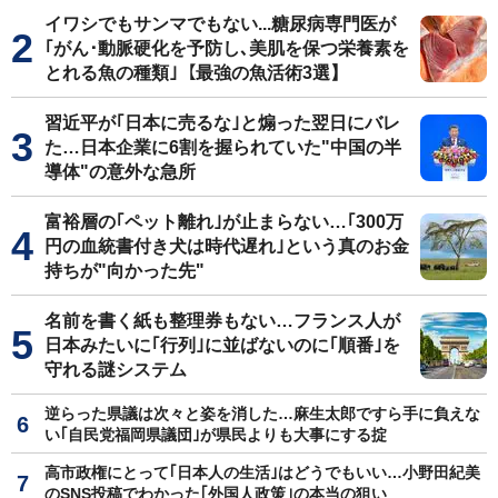
イワシでもサンマでもない...糖尿病専門医が
｢がん･動脈硬化を予防し､美肌を保つ栄養素を
とれる魚の種類｣【最強の魚活術3選】
習近平が｢日本に売るな｣と煽った翌日にバレ
た…日本企業に6割を握られていた"中国の半
導体"の意外な急所
富裕層の｢ペット離れ｣が止まらない…｢300万
円の血統書付き犬は時代遅れ｣という真のお金
持ちが"向かった先"
名前を書く紙も整理券もない…フランス人が
日本みたいに｢行列｣に並ばないのに｢順番｣を
守れる謎システム
逆らった県議は次々と姿を消した…麻生太郎ですら手に負えな
い｢自民党福岡県議団｣が県民よりも大事にする掟
高市政権にとって｢日本人の生活｣はどうでもいい…小野田紀美
のSNS投稿でわかった｢外国人政策｣の本当の狙い