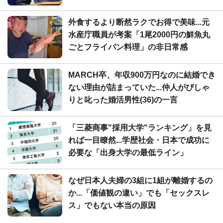
外食するより断然ラクでお得で美味...元
水産庁職員が考案「1尾2000円の鮮魚丸
ごとフライパン料理」の非日常感
MARCH卒、年収900万円なのに結婚でき
ない理由が詰まっていた...仲人がぴしゃ
りと叱った婚活男性(36)の一言
「三菱商事"採用大学"ランキング」を見
れば一目瞭然...学歴社会・日本で成功に
必要な「出身大学の最低ライン」
なぜ日本人夫婦の3組に1組が離婚するの
か...「価値観の違い」でも「セックスレ
ス」でもない本当の原因