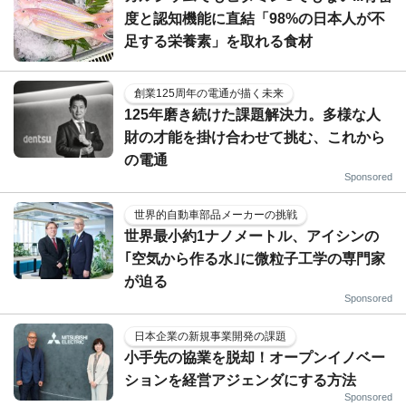
度と認知機能に直結「98%の日本人が不
足する栄養素」を取れる食材
創業125周年の電通が描く未来
125年磨き続けた課題解決力。多様な人
財の才能を掛け合わせて挑む、これから
の電通
Sponsored
世界的自動車部品メーカーの挑戦
世界最小約1ナノメートル、アイシンの
｢空気から作る水｣に微粒子工学の専門家
が迫る
Sponsored
日本企業の新規事業開発の課題
小手先の協業を脱却！オープンイノベー
ションを経営アジェンダにする方法
Sponsored