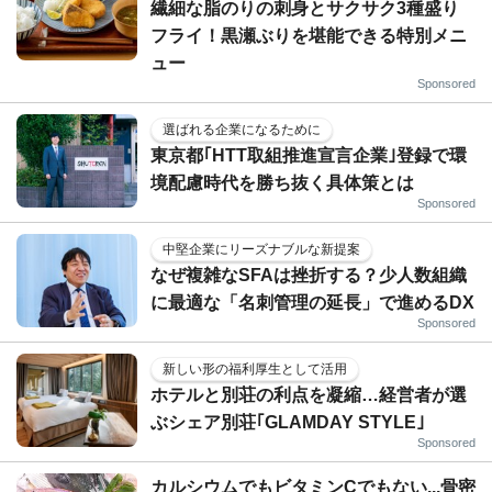
繊細な脂のりの刺身とサクサク3種盛り
フライ！黒瀬ぶりを堪能できる特別メニ
ュー
Sponsored
選ばれる企業になるために
東京都｢HTT取組推進宣言企業｣登録で環
境配慮時代を勝ち抜く具体策とは
Sponsored
中堅企業にリーズナブルな新提案
なぜ複雑なSFAは挫折する？少人数組織
に最適な「名刺管理の延長」で進めるDX
Sponsored
新しい形の福利厚生として活用
ホテルと別荘の利点を凝縮…経営者が選
ぶシェア別荘｢GLAMDAY STYLE｣
Sponsored
カルシウムでもビタミンCでもない...骨密