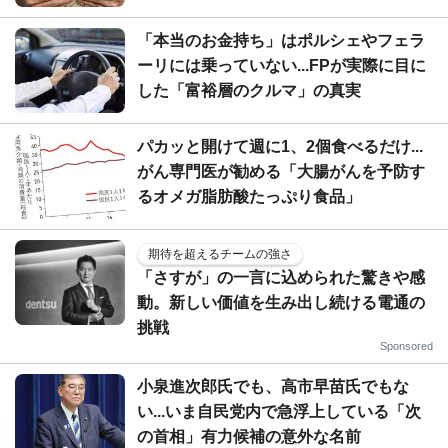
「本当のお金持ち」はポルシェやフェラ
ーリには乗っていない...FPが実際に目に
した「富裕層のクルマ」の真実
パカッと開けて週に1、2個食べるだけ...
がん専門医が勧める「大腸がんを予防す
るオメガ脂肪酸たっぷり食品」
期待を超えるチームの強さ
「さすが」の一言に込められた驚きや感
動。新しい価値を生み出し続ける電通の
挑戦
Sponsored
小泉進次郎氏でも、高市早苗氏でもな
い...いま自民党内で急浮上している「次
の首相」有力候補の意外な名前