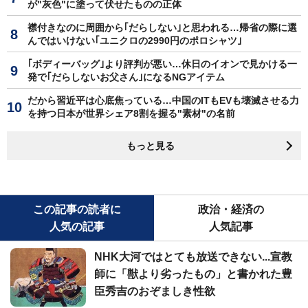
が"灰色"に塗って伏せたものの正体
襟付きなのに周囲から｢だらしない｣と思われる…帰省の際に選
んではいけない｢ユニクロの2990円のポロシャツ｣
｢ボディーバッグ｣より評判が悪い…休日のイオンで見かける一
発で｢だらしないお父さん｣になるNGアイテム
だから習近平は心底焦っている…中国のITもEVも壊滅させる力
を持つ日本が世界シェア8割を握る"素材"の名前
もっと見る
この記事の読者に
政治・経済の
人気の記事
人気記事
NHK大河ではとても放送できない...宣教
師に「獣より劣ったもの」と書かれた豊
臣秀吉のおぞましき性欲