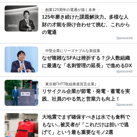
創業125周年の電通が描く未来
125年磨き続けた課題解決力。多様な人
財の才能を掛け合わせて挑む、これから
の電通
Sponsored
中堅企業にリーズナブルな新提案
なぜ複雑なSFAは挫折する？少人数組織
に最適な「名刺管理の延長」で進めるDX
Sponsored
東京都｢HTT取組推進宣言企業｣
リサイクル企業が節電・発電・蓄電を実
践、社員のやる気と営業力も向上！
Sponsored
大地震でまず確保すべきは水でも食料で
もない...被災者が「これだけは担いで逃
げて」という最も重要なモノ2選