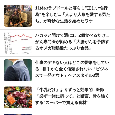
11体のラブドールと暮らし"正しい性行
為"を楽しむ...「人より人形を愛する男た
ち」が奇妙な生活を始めたワケ
パカッと開けて週に1、2個食べるだけ...
がん専門医が勧める「大腸がんを予防す
るオメガ脂肪酸たっぷり食品」
仕事のデキない人ほどこの髪形をしてい
る...相手から全く信頼されない「ビジネ
スで一発アウト」ヘアスタイル3選
「牛乳だけ」よりずっと効果的...医師
「必ず一緒に摂って」と断言、骨を強く
する"スーパーで買える食材"