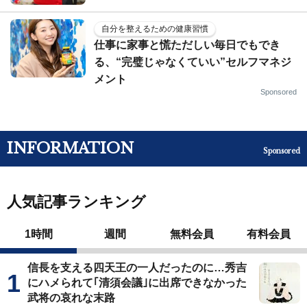
自分を整えるための健康習慣
仕事に家事と慌ただしい毎日でもでき
る、“完璧じゃなくていい”セルフマネジ
メント
Sponsored
INFORMATION
Sponsored
人気記事ランキング
1時間
週間
無料会員
有料会員
信長を支える四天王の一人だったのに…秀吉
にハメられて｢清須会議｣に出席できなかった
武将の哀れな末路