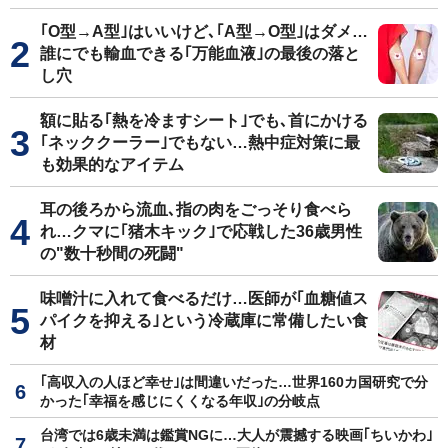
｢O型→A型｣はいいけど､｢A型→O型｣はダメ…
誰にでも輸血できる｢万能血液｣の最後の落と
し穴
額に貼る｢熱を冷ますシート｣でも､首にかける
｢ネッククーラー｣でもない…熱中症対策に最
も効果的なアイテム
耳の後ろから流血､指の肉をごっそり食べら
れ…クマに｢猪木キック｣で応戦した36歳男性
の"数十秒間の死闘"
味噌汁に入れて食べるだけ…医師が｢血糖値ス
パイクを抑える｣という冷蔵庫に常備したい食
材
｢高収入の人ほど幸せ｣は間違いだった…世界160カ国研究で分
かった｢幸福を感じにくくなる年収｣の分岐点
台湾では6歳未満は鑑賞NGに…大人が震撼する映画｢ちいかわ｣