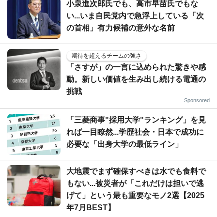
小泉進次郎氏でも、高市早苗氏でもな
い...いま自民党内で急浮上している「次
の首相」有力候補の意外な名前
期待を超えるチームの強さ
「さすが」の一言に込められた驚きや感
動。新しい価値を生み出し続ける電通の
挑戦
Sponsored
「三菱商事"採用大学"ランキング」を見
れば一目瞭然...学歴社会・日本で成功に
必要な「出身大学の最低ライン」
大地震でまず確保すべきは水でも食料で
もない...被災者が「これだけは担いで逃
げて」という最も重要なモノ2選【2025
年7月BEST】