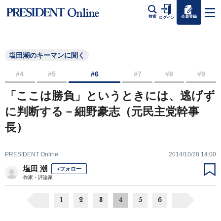
会員登録
検索
ログイン
塩田潮のキーマンに聞く
#4
#5
#6
#7
#8
#9
「ここは勝負」というときには、逃げず
に判断する－細野豪志（元民主党幹事
長）
PRESIDENT Online
2014/10/28 14:00
塩田 潮
+フォロー
作家・評論家
1
2
3
4
5
6