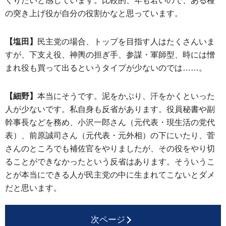
くりたいと感じています。比較的、年も若いので、ある種
の突き上げ役が自分の役割かなと思っています。
【塩田】
民主党の場合、トップを目指す人はたくさんいま
すが、下支え役、神輿の担ぎ手、参謀・軍師型、時には憎
まれ役も買って出るというタイプが少ないのでは……。
【細野】
本当にそうです。泥をかぶり、汗をかくといった
人が少ないです。私自身も反省があります。役員秘書や副
幹事長などを務め、小沢一郎さん（元代表・現生活の党代
表）、前原誠司さん（元代表・元外相）の下にいたり、菅
さんのところでも補佐官をやりましたが、その役をやり切
ることができなかったという反省はあります。そういうこ
とが本当にできる人が民主党の中に生まれてこないとダメ
だと思います。
次ページ