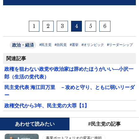
1
2
3
4
5
6
政治・経済
#民主党
#自民党
#選挙
#オリンピック
#リーダーシップ
関連記事
政権を狙わない政党や政治家は辞めたほうがいい―小沢一
郎（生活の党代表）
民主党代表 海江田万里 －攻めと守り、ともに弱いリーダ
ー
政権交代から3年、民主党の大罪【1】
あわせて読みたい
#民主党の記事
事業ポートフォリオの変革に挑戦