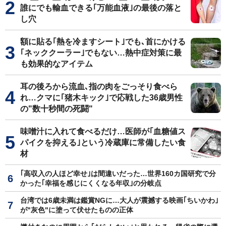
誰にでも輸血できる｢万能血液｣の最後の落と
し穴
額に貼る｢熱を冷ますシート｣でも､首にかける
｢ネッククーラー｣でもない…熱中症対策に最
も効果的なアイテム
耳の後ろから流血､指の肉をごっそり食べら
れ…クマに｢猪木キック｣で応戦した36歳男性
の"数十秒間の死闘"
味噌汁に入れて食べるだけ…医師が｢血糖値ス
パイクを抑える｣という冷蔵庫に常備したい食
材
｢高収入の人ほど幸せ｣は間違いだった…世界160カ国研究で分
かった｢幸福を感じにくくなる年収｣の分岐点
台湾では6歳未満は鑑賞NGに…大人が震撼する映画｢ちいかわ｣
が"灰色"に塗って伏せたものの正体