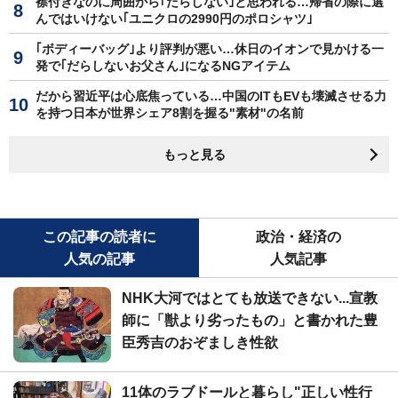
襟付きなのに周囲から｢だらしない｣と思われる…帰省の際に選
んではいけない｢ユニクロの2990円のポロシャツ｣
｢ボディーバッグ｣より評判が悪い…休日のイオンで見かける一
発で｢だらしないお父さん｣になるNGアイテム
だから習近平は心底焦っている…中国のITもEVも壊滅させる力
を持つ日本が世界シェア8割を握る"素材"の名前
もっと見る
この記事の読者に
政治・経済の
人気の記事
人気記事
NHK大河ではとても放送できない...宣教
師に「獣より劣ったもの」と書かれた豊
臣秀吉のおぞましき性欲
11体のラブドールと暮らし"正しい性行