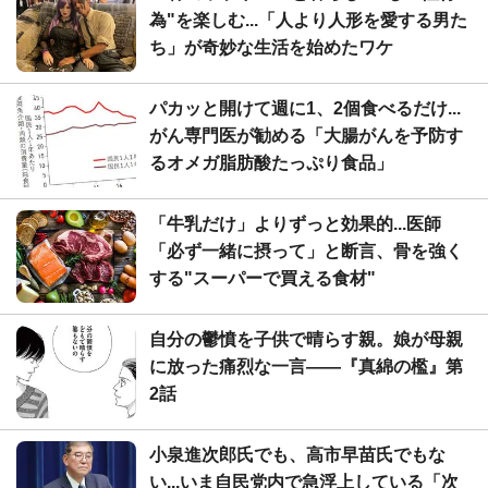
為"を楽しむ...「人より人形を愛する男た
ち」が奇妙な生活を始めたワケ
パカッと開けて週に1、2個食べるだけ...
がん専門医が勧める「大腸がんを予防す
るオメガ脂肪酸たっぷり食品」
「牛乳だけ」よりずっと効果的...医師
「必ず一緒に摂って」と断言、骨を強く
する"スーパーで買える食材"
自分の鬱憤を子供で晴らす親。娘が母親
に放った痛烈な一言――『真綿の檻』第
2話
小泉進次郎氏でも、高市早苗氏でもな
い...いま自民党内で急浮上している「次