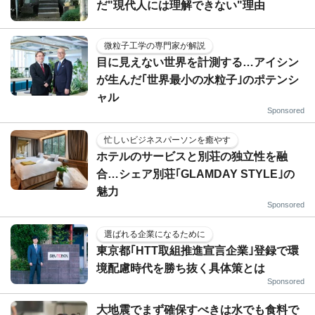
だ"現代人には理解できない"理由
微粒子工学の専門家が解説
目に見えない世界を計測する…アイシン
が生んだ｢世界最小の水粒子｣のポテンシ
ャル
Sponsored
忙しいビジネスパーソンを癒やす
ホテルのサービスと別荘の独立性を融
合…シェア別荘｢GLAMDAY STYLE｣の
魅力
Sponsored
選ばれる企業になるために
東京都｢HTT取組推進宣言企業｣登録で環
境配慮時代を勝ち抜く具体策とは
Sponsored
大地震でまず確保すべきは水でも食料で