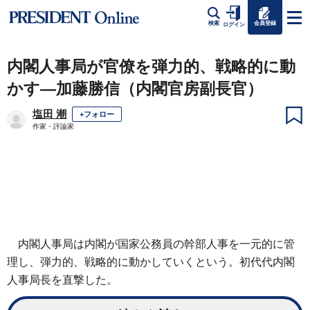
会員登録
検索
ログイン
内閣人事局が官僚を弾力的、戦略的に動
かす―加藤勝信（内閣官房副長官）
塩田 潮
+フォロー
作家・評論家
内閣人事局は内閣が国家公務員の幹部人事を一元的に管
理し、弾力的、戦略的に動かしていくという。初代代内閣
人事局長を直撃した。