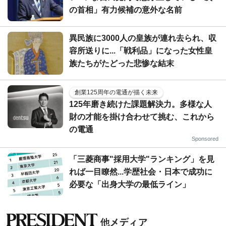
の首相」有力候補の意外な名前
異民族に3000人の皇族が連れ去られ、収
容所送りに...「戦利品」になった女性皇
族たちがたどった悲惨な結末
創業125周年の電通が描く未来
125年磨き続けた課題解決力。多様な人
財の才能を掛け合わせて挑む、これから
の電通
Sponsored
「三菱商事"採用大学"ランキング」を見
れば一目瞭然...学歴社会・日本で成功に
必要な「出身大学の最低ライン」