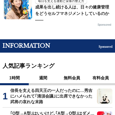
毎日を支える運動と栄養の整え方
成果を出し続ける人は、日々の健康管理
をどうセルフマネジメントしているのか
——
Sponsored
INFORMATION
Sponsored
人気記事ランキング
1時間
週間
無料会員
有料会員
信長を支える四天王の一人だったのに…秀吉
にハメられて｢清須会議｣に出席できなかった
武将の哀れな末路
｢O型→A型｣はいいけど､｢A型→O型｣はダメ…