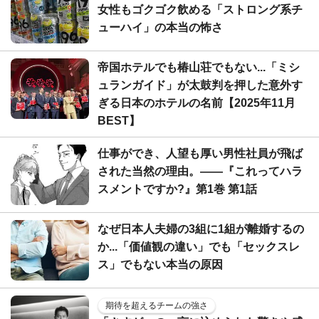
女性もゴクゴク飲める「ストロング系チ
ューハイ」の本当の怖さ
帝国ホテルでも椿山荘でもない...「ミシ
ュランガイド」が太鼓判を押した意外す
ぎる日本のホテルの名前【2025年11月
BEST】
仕事ができ、人望も厚い男性社員が飛ば
された当然の理由。――『これってハラ
スメントですか?』第1巻 第1話
なぜ日本人夫婦の3組に1組が離婚するの
か...「価値観の違い」でも「セックスレ
ス」でもない本当の原因
期待を超えるチームの強さ