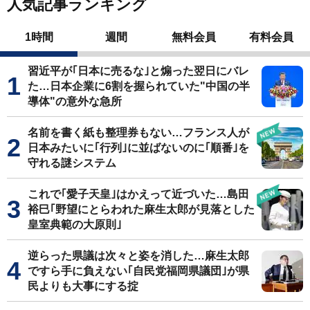
人気記事ランキング
1時間
週間
無料会員
有料会員
習近平が｢日本に売るな｣と煽った翌日にバレ
た…日本企業に6割を握られていた"中国の半
導体"の意外な急所
名前を書く紙も整理券もない…フランス人が
日本みたいに｢行列｣に並ばないのに｢順番｣を
守れる謎システム
これで｢愛子天皇｣はかえって近づいた…島田
裕巳｢野望にとらわれた麻生太郎が見落とした
皇室典範の大原則｣
逆らった県議は次々と姿を消した…麻生太郎
ですら手に負えない｢自民党福岡県議団｣が県
民よりも大事にする掟