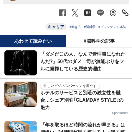
キャリア
#働き方
#脳科学
#プレジデント本誌
あわせて読みたい
#脳科学の記事
「ダメだこの人、なんで管理職になれた
んだ?」50代のダメ上司が無能ぶりをフ
ルに発揮している歴史的理由
忙しいビジネスパーソンを癒やす
ホテルのサービスと別荘の独立性を融
合…シェア別荘｢GLAMDAY STYLE｣の
魅力
Sponsored
「年を取るほど時間の流れが早まる」は