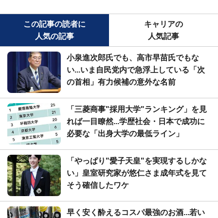
この記事の読者に
キャリアの
人気の記事
人気記事
小泉進次郎氏でも、高市早苗氏でもな
い...いま自民党内で急浮上している「次
の首相」有力候補の意外な名前
「三菱商事"採用大学"ランキング」を見
れば一目瞭然...学歴社会・日本で成功に
必要な「出身大学の最低ライン」
「やっぱり"愛子天皇"を実現するしかな
い」皇室研究家が悠仁さま成年式を見て
そう確信したワケ
早く安く酔えるコスパ最強のお酒...若い