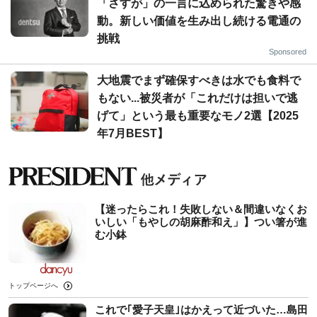
「さすが」の一言に込められた驚きや感
動。新しい価値を生み出し続ける電通の
挑戦
Sponsored
大地震でまず確保すべきは水でも食料で
もない...被災者が「これだけは担いで逃
げて」という最も重要なモノ2選【2025
年7月BEST】
【迷ったらこれ！失敗しない＆間違いなくお
いしい「もやしの胡麻酢和え」】つい箸が進
む小鉢
トップページへ
これで｢愛子天皇｣はかえって近づいた…島田