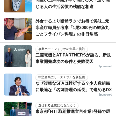
間違い...24時間が早く感じる人・遅く感
じる人の生活習慣の残酷な相違
外食するより断然ラクでお得で美味...元
水産庁職員が考案「1尾2000円の鮮魚丸
ごとフライパン料理」の非日常感
事業ポートフォリオの変革に挑戦
三菱電機とAT PARTNERSが語る、新規
事業開発成功の条件と失敗要因
Sponsored
中堅企業にリーズナブルな新提案
なぜ複雑なSFAは挫折する？少人数組織
に最適な「名刺管理の延長」で進めるDX
Sponsored
選ばれる企業になるために
東京都｢HTT取組推進宣言企業｣登録で環