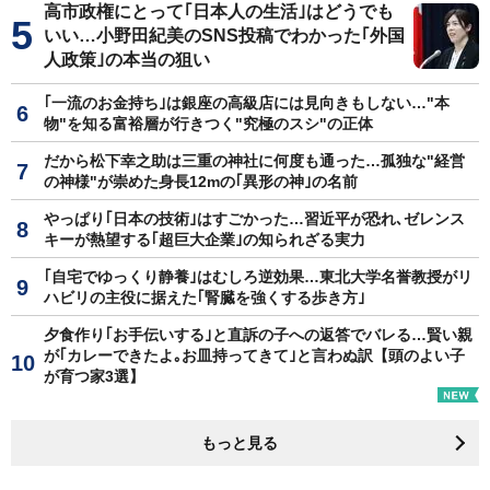
高市政権にとって｢日本人の生活｣はどうでも
いい…小野田紀美のSNS投稿でわかった｢外国
人政策｣の本当の狙い
｢一流のお金持ち｣は銀座の高級店には見向きもしない…"本
物"を知る富裕層が行きつく"究極のスシ"の正体
だから松下幸之助は三重の神社に何度も通った…孤独な"経営
の神様"が崇めた身長12mの｢異形の神｣の名前
やっぱり｢日本の技術｣はすごかった…習近平が恐れ､ゼレンス
キーが熱望する｢超巨大企業｣の知られざる実力
｢自宅でゆっくり静養｣はむしろ逆効果…東北大学名誉教授がリ
ハビリの主役に据えた｢腎臓を強くする歩き方｣
夕食作り｢お手伝いする｣と直訴の子への返答でバレる…賢い親
が｢カレーできたよ｡お皿持ってきて｣と言わぬ訳【頭のよい子
が育つ家3選】
もっと見る