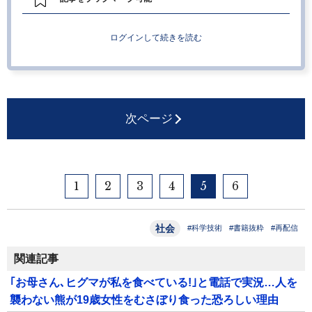
ログインして続きを読む
次ページ
1
2
3
4
5
6
社会
#科学技術
#書籍抜粋
#再配信
関連記事
｢お母さん､ヒグマが私を食べている!｣と電話で実況…人を
襲わない熊が19歳女性をむさぼり食った恐ろしい理由