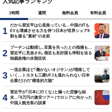
人気記事ランキング
1時間
週間
無料会員
有料会員
だから習近平は心底焦っている…中国のITも
EVも壊滅させる力を持つ日本が世界シェア8
割を握る"素材"の名前
プーチンは動揺し､言葉を失ったとの指摘も…
習近平に見放され､側近も友好国も停戦を迫る
独裁政権の末期症状
一流企業ほど｢働かないオジサン｣が増殖して
いく…トヨタも三菱UFJも逃れられない日本
企業だけの"構造的欠陥"
習近平が｢日本に行くな｣と煽った悲惨な結
末…｢8万円の激安ツアー｣でロシアに向かった
中国人観光客の誤算