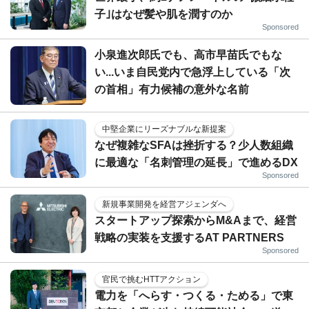
子｣はなぜ髪や肌を潤すのか
Sponsored
小泉進次郎氏でも、高市早苗氏でもな
い...いま自民党内で急浮上している「次
の首相」有力候補の意外な名前
中堅企業にリーズナブルな新提案
なぜ複雑なSFAは挫折する？少人数組織
に最適な「名刺管理の延長」で進めるDX
Sponsored
新規事業開発を経営アジェンダへ
スタートアップ探索からM&Aまで、経営
戦略の実装を支援するAT PARTNERS
Sponsored
官民で挑むHTTアクション
電力を「へらす・つくる・ためる」で東