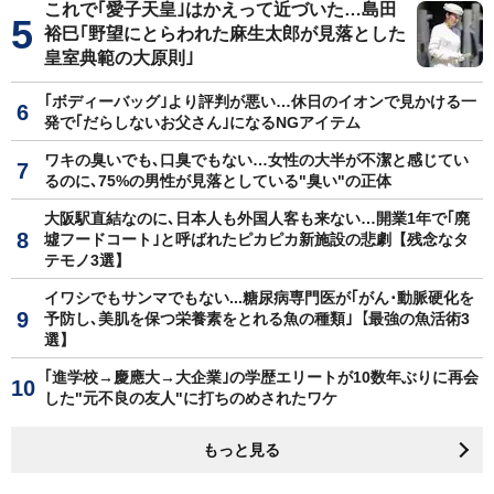
これで｢愛子天皇｣はかえって近づいた…島田
裕巳｢野望にとらわれた麻生太郎が見落とした
皇室典範の大原則｣
｢ボディーバッグ｣より評判が悪い…休日のイオンで見かける一
発で｢だらしないお父さん｣になるNGアイテム
ワキの臭いでも､口臭でもない…女性の大半が不潔と感じてい
るのに､75%の男性が見落としている"臭い"の正体
大阪駅直結なのに､日本人も外国人客も来ない…開業1年で｢廃
墟フードコート｣と呼ばれたピカピカ新施設の悲劇【残念なタ
テモノ3選】
イワシでもサンマでもない...糖尿病専門医が｢がん･動脈硬化を
予防し､美肌を保つ栄養素をとれる魚の種類｣【最強の魚活術3
選】
｢進学校→慶應大→大企業｣の学歴エリートが10数年ぶりに再会
した"元不良の友人"に打ちのめされたワケ
もっと見る