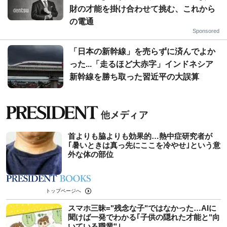
財の才能を掛け合わせて挑む、これから
の電通
Sponsored
「日本の新幹線」を売らずに済んでよか
った...「走るほど大赤字」インドネシア
新幹線を勝ち取った習近平の大誤算
首よりも脇よりも効果的…熱中症研究者が
｢暑いときは真っ先にここを冷やせ｣という意
外な体の部位
トップページへ
スマホ三昧="残念な子"ではなかった…AIに
聞けば一発でわかる｢子供の隠れた才能と"向
いている職業"｣