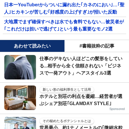
日本一YouTuberからついに漏れ出た｢カネのにおい｣…｢聖
人｣ヒカキンが苦しむ｢好感度の上げすぎ｣が招いた反動
大地震でまず確保すべきは水でも食料でもない…被災者が
｢これだけは担いで逃げて｣という最も重要なモノ2選
あわせて読みたい
#書籍抜粋の記事
仕事のデキない人ほどこの髪形をしてい
る...相手から全く信頼されない「ビジネ
スで一発アウト」ヘアスタイル3選
新しい形の福利厚生として活用
ホテルと別荘の利点を凝縮…経営者が選
ぶシェア別荘｢GLAMDAY STYLE｣
Sponsored
その秘めたるポテンシャルとは
世界最小、約1ナノメートルの｢微細水粒