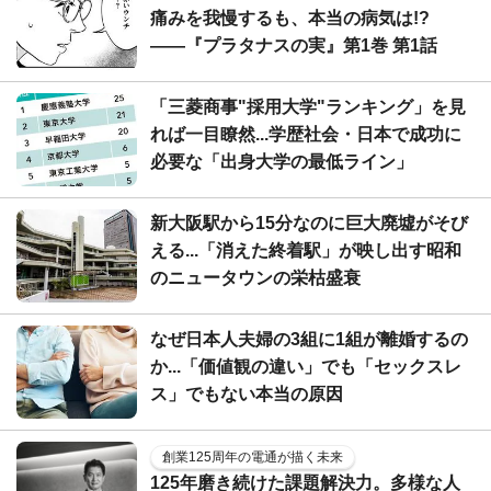
痛みを我慢するも、本当の病気は!?
――『プラタナスの実』第1巻 第1話
「三菱商事"採用大学"ランキング」を見
れば一目瞭然...学歴社会・日本で成功に
必要な「出身大学の最低ライン」
新大阪駅から15分なのに巨大廃墟がそび
える...「消えた終着駅」が映し出す昭和
のニュータウンの栄枯盛衰
なぜ日本人夫婦の3組に1組が離婚するの
か...「価値観の違い」でも「セックスレ
ス」でもない本当の原因
創業125周年の電通が描く未来
125年磨き続けた課題解決力。多様な人