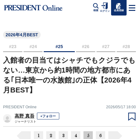
会員登録
検索
ログイン
2026年4月BEST
#23
#24
#25
#26
#27
#28
入館者の目当てはシャチでもクジラでも
ない…東京から約1時間の地方都市にあ
る｢日本唯一の水族館｣の正体【2026年4
月BEST】
PRESIDENT Online
2026/05/17 18:00
高野 真吾
+フォロー
ジャーナリスト
1
2
3
4
5
6