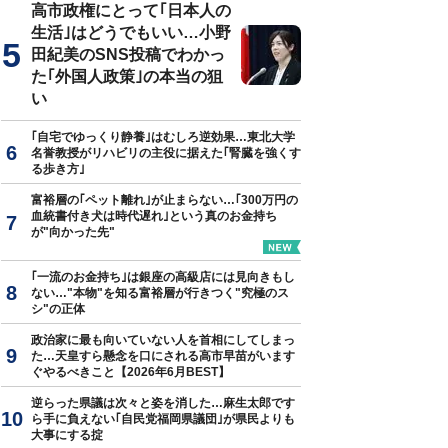
高市政権にとって｢日本人の
生活｣はどうでもいい…小野
田紀美のSNS投稿でわかっ
た｢外国人政策｣の本当の狙
い
｢自宅でゆっくり静養｣はむしろ逆効果…東北大学
名誉教授がリハビリの主役に据えた｢腎臓を強くす
る歩き方｣
富裕層の｢ペット離れ｣が止まらない…｢300万円の
血統書付き犬は時代遅れ｣という真のお金持ち
が"向かった先"
｢一流のお金持ち｣は銀座の高級店には見向きもし
ない…"本物"を知る富裕層が行きつく"究極のス
シ"の正体
政治家に最も向いていない人を首相にしてしまっ
た…天皇すら懸念を口にされる高市早苗がいます
ぐやるべきこと【2026年6月BEST】
逆らった県議は次々と姿を消した…麻生太郎です
ら手に負えない｢自民党福岡県議団｣が県民よりも
大事にする掟