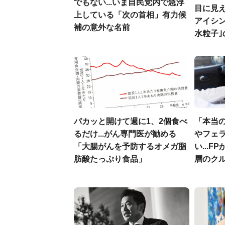
でもない...いま自民党内で急浮
目に見
上している「次の首相」有力候
アイシ
補の意外な名前
水粒子
パカッと開けて週に1、2個食べ
「本当
るだけ...がん専門医が勧める
やフェ
「大腸がんを予防するオメガ脂
い...
肪酸たっぷり食品」
層のク