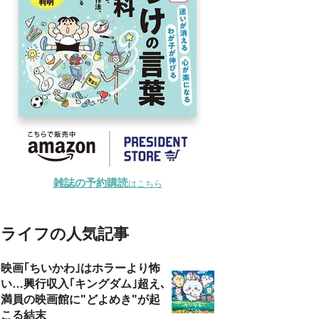
雑誌の予約購読
はこちら
ライフの人気記事
映画｢ちいかわ｣はホラーより怖
い…興行収入｢キングダム｣超え､
満員の映画館に"どよめき"が起
こる結末