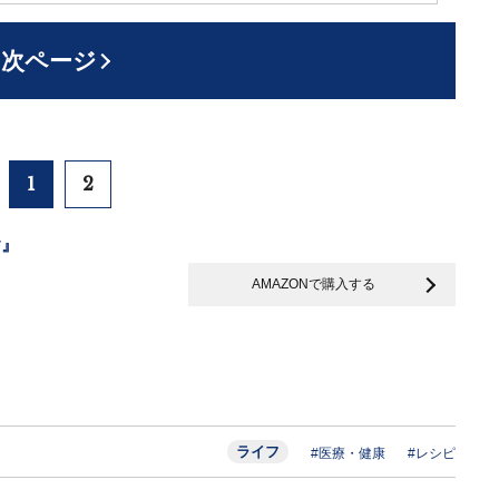
次ページ
1
2
y』
AMAZONで購入する
ライフ
#医療・健康
#レシピ