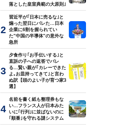
落とした皇室典範の大原則｣
習近平が｢日本に売るな｣と
煽った翌日にバレた…日本
企業に6割を握られてい
た"中国の半導体"の意外な
急所
夕食作り｢お手伝いする｣と
直訴の子への返答でバレ
る…賢い親が｢カレーできた
よ｡お皿持ってきて｣と言わ
ぬ訳【頭のよい子が育つ家3
選】
名前を書く紙も整理券もな
い…フランス人が日本みた
いに｢行列｣に並ばないのに
｢順番｣を守れる謎システム