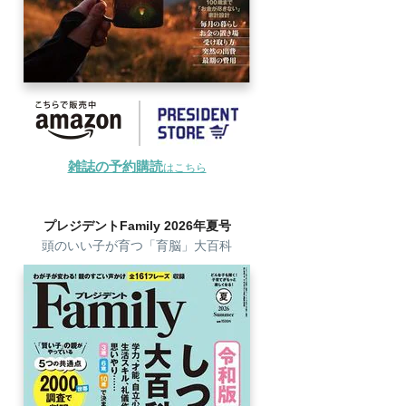
雑誌の予約購読
はこちら
プレジデントFamily 2026年夏号
頭のいい子が育つ「育脳」大百科