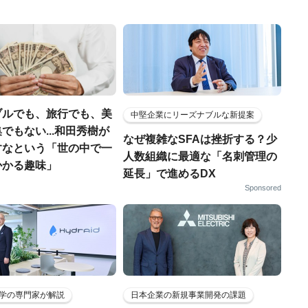
ブルでも、旅行でも、美
中堅企業にリーズナブルな新提案
でもない...和田秀樹が
なぜ複雑なSFAは挫折する？少
すなという「世の中で一
人数組織に最適な「名刺管理の
かかる趣味」
延長」で進めるDX
Sponsored
学の専門家が解説
日本企業の新規事業開発の課題