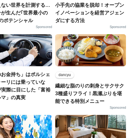
えない世界を計測する…
小手先の協業を脱却！オープン
ンが生んだ｢世界最小の
イノベーションを経営アジェン
｣のポテンシャル
ダにする方法
Sponsored
Sponsored
のお金持ち」はポルシェ
dancyu
ラーリには乗っていな
繊細な脂のりの刺身とサクサク
FPが実際に目にした「富裕
3種盛りフライ！黒瀬ぶりを堪
ルマ」の真実
能できる特別メニュー
Sponsored