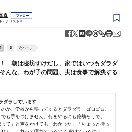
智春
+フォロー
ルアナリスト®
1
2
次ページ
！ 朝は寝坊すけだし、家ではいつもダラダ
そんな、わが子の問題、実は食事で解決する
ダラダラしています
うのか、学校から帰ってくるとダラダラ、ゴロゴロ。
までも手をつけません。何をやるにも億劫そうで、
伝って」と声をかけても「わかった」「ちょっと待っ
せん。これって疲れているの？ 怠けているの？