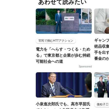
あわせて読みたい
ギャン
官民で挑むHTTアクション
術品収集
電力を「へらす・つくる・ため
手を出
る」で東京都と企業が歩む持続
番金の
可能社会への道
Sponsored
小泉進次郎氏でも、高市早苗氏
微粒子工