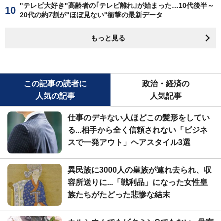
"テレビ大好き"高齢者の｢テレビ離れ｣が始まった…10代後半～
20代の約7割が"ほぼ見ない"衝撃の最新データ
もっと見る
この記事の読者に
政治・経済の
人気の記事
人気記事
仕事のデキない人ほどこの髪形をしてい
る...相手から全く信頼されない「ビジネ
スで一発アウト」ヘアスタイル3選
異民族に3000人の皇族が連れ去られ、収
容所送りに...「戦利品」になった女性皇
族たちがたどった悲惨な結末