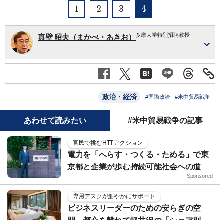
1
2
3
4
多摩大学特別招聘教授
真壁 昭夫（まかべ・あきお）
政治・経済
#国際政治
#米中貿易戦争
あわせて読みたい
#米中貿易戦争の記事
官民で挑むHTTアクション
電力を「へらす・つくる・ためる」で東
京都と企業が歩む持続可能社会への道
Sponsored
専用デスクが細やかにサポート
ビジネスリーダーのための安らぎの空