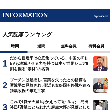
INFORMATION
Sponsored
人気記事ランキング
1時間
週間
無料会員
有料会員
だから習近平は心底焦っている…中国のITも
EVも壊滅させる力を持つ日本が世界シェア8
割を握る"素材"の名前
プーチンは動揺し､言葉を失ったとの指摘も…
習近平に見放され､側近も友好国も停戦を迫る
独裁政権の末期症状
これで｢愛子天皇｣はかえって近づいた…島田
裕巳｢野望にとらわれた麻生太郎が見落とした