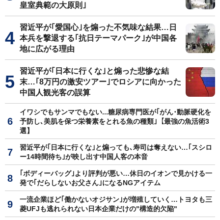
皇室典範の大原則｣
習近平が｢愛国心｣を煽った不気味な結果…日
本兵を撃退する｢抗日テーマパーク｣が中国各
地に広がる理由
習近平が｢日本に行くな｣と煽った悲惨な結
末…｢8万円の激安ツアー｣でロシアに向かった
中国人観光客の誤算
イワシでもサンマでもない...糖尿病専門医が｢がん･動脈硬化を
予防し､美肌を保つ栄養素をとれる魚の種類｣【最強の魚活術3
選】
習近平が｢日本に行くな｣と煽っても､寿司は奪えない…｢スシロ
ー14時間待ち｣が映し出す中国人客の本音
｢ボディーバッグ｣より評判が悪い…休日のイオンで見かける一
発で｢だらしないお父さん｣になるNGアイテム
一流企業ほど｢働かないオジサン｣が増殖していく…トヨタも三
菱UFJも逃れられない日本企業だけの"構造的欠陥"