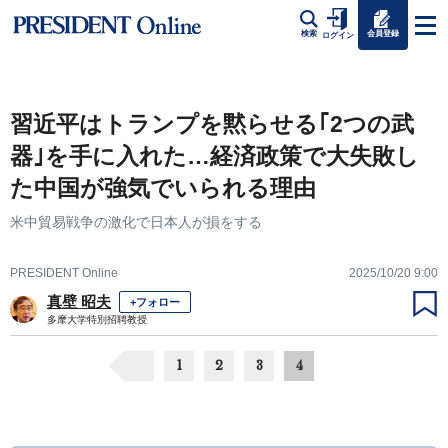
会員登録
検索
ログイン
習近平はトランプを黙らせる｢2つの武
器｣を手に入れた…経済政策で大失敗し
た中国が強気でいられる理由
米中貿易戦争の激化で日本人が損をする
PRESIDENT Online
2025/10/20 9:00
真壁 昭夫
+フォロー
多摩大学特別招聘教授
1
2
3
4