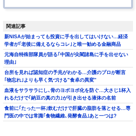
関連記事
新NISAが始まっても投資に手を出してはいけない…経済
学者が｢老後に備えるならコレ｣と唯一勧める金融商品
元海自特殊部隊員が語る｢中国が尖閣諸島に手を出せない
理由｣
台所を見れば認知症の予兆がわかる…介護のプロが断言
｢物忘れ｣よりも早く気づける"食卓の異変"
血液をサラサラにし､骨のヨボヨボ化を防ぐ…大さじ1杯入
れるだけで｢納豆の真の力｣が引き出せる液体の名前
食前に｢たった一杯｣飲むだけで肝臓の脂肪を落とせる…専
門医の中では常識｢食物繊維､発酵食品｣あと一つは?