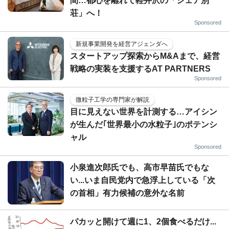
間…都心を離れて軽井沢の「シェア別
荘」へ！
Sponsored
新規事業開発を経営アジェンダへ
スタートアップ探索からM&Aまで、経営
戦略の実装を支援するAT PARTNERS
Sponsored
微粒子工学の専門家が解説
目に見えない世界を計測する…アイシン
が生んだ｢世界最小の水粒子｣のポテンシ
ャル
Sponsored
小泉進次郎氏でも、高市早苗氏でもな
い...いま自民党内で急浮上している「次
の首相」有力候補の意外な名前
パカッと開けて週に1、2個食べるだけ...