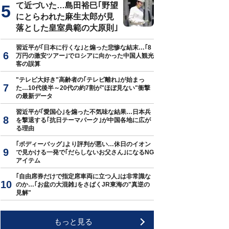
て近づいた…島田裕巳｢野望
にとらわれた麻生太郎が見
落とした皇室典範の大原則｣
習近平が｢日本に行くな｣と煽った悲惨な結末…｢8
万円の激安ツアー｣でロシアに向かった中国人観光
客の誤算
"テレビ大好き"高齢者の｢テレビ離れ｣が始まっ
た…10代後半～20代の約7割が"ほぼ見ない"衝撃
の最新データ
習近平が｢愛国心｣を煽った不気味な結果…日本兵
を撃退する｢抗日テーマパーク｣が中国各地に広が
る理由
｢ボディーバッグ｣より評判が悪い…休日のイオン
で見かける一発で｢だらしないお父さん｣になるNG
アイテム
｢自由席券だけで指定席車両に立つ人｣は非常識な
のか…｢お盆の大混雑｣をさばくJR東海の"真逆の
見解"
もっと見る