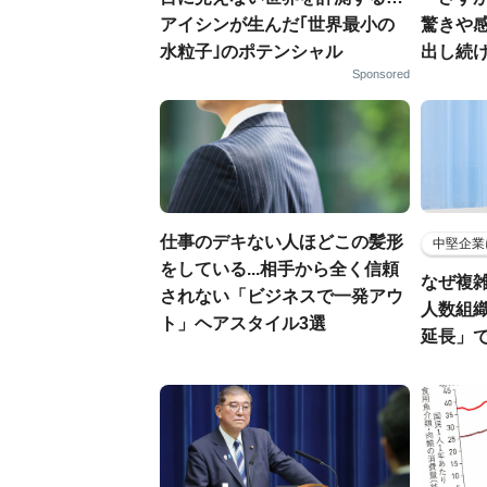
アイシンが生んだ｢世界最小の
驚きや
水粒子｣のポテンシャル
出し続
Sponsored
仕事のデキない人ほどこの髪形
中堅企業
をしている...相手から全く信頼
なぜ複雑
されない「ビジネスで一発アウ
人数組
ト」ヘアスタイル3選
延長」で