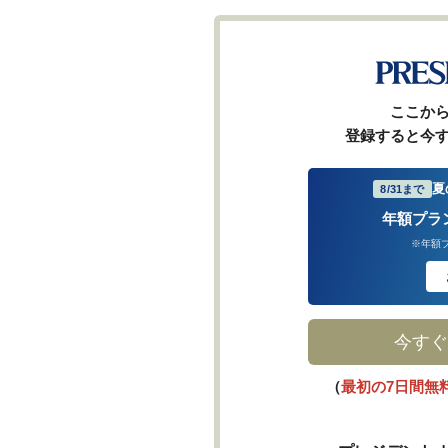
ここか
登録すると今
夏
8/31まで
年額プラ
※年額
今すぐ
（
最初の7日間無