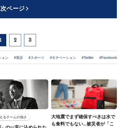
次ページ
1
2
3
ション
#英語
#スポーツ
#モチベーション
#Twitter
#Facebook
大地震でまず確保すべきは水で
えるチームの強さ
も食料でもない...被災者が「こ
が」の一言に込められた