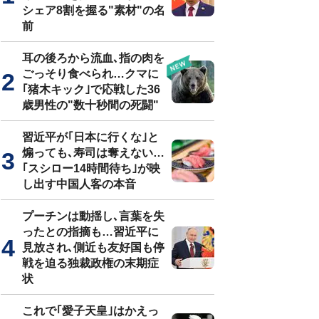
シェア8割を握る"素材"の名
前
耳の後ろから流血､指の肉を
ごっそり食べられ…クマに
｢猪木キック｣で応戦した36
歳男性の"数十秒間の死闘"
習近平が｢日本に行くな｣と
煽っても､寿司は奪えない…
｢スシロー14時間待ち｣が映
し出す中国人客の本音
プーチンは動揺し､言葉を失
ったとの指摘も…習近平に
見放され､側近も友好国も停
戦を迫る独裁政権の末期症
状
これで｢愛子天皇｣はかえっ