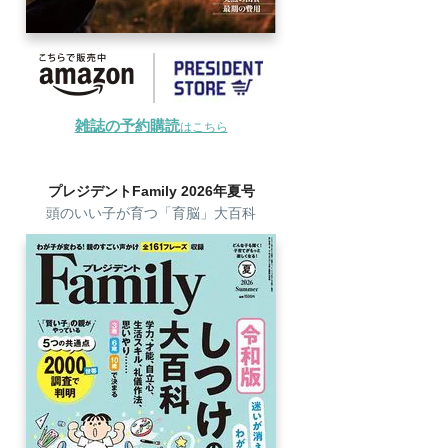
雑誌の予約購読
はこちら
プレジデントFamily 2026年夏号
頭のいい子が育つ「育脳」大百科