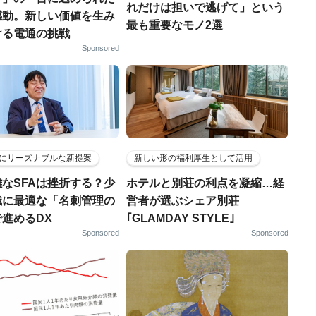
れだけは担いで逃げて」という
感動。新しい価値を生み
最も重要なモノ2選
ける電通の挑戦
Sponsored
にリーズナブルな新提案
新しい形の福利厚生として活用
なSFAは挫折する？少
ホテルと別荘の利点を凝縮…経
織に最適な「名刺管理の
営者が選ぶシェア別荘
進めるDX
｢GLAMDAY STYLE｣
Sponsored
Sponsored