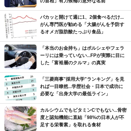
の首相」有力候補の意外な名前
パカッと開けて週に1、2個食べるだけ...
がん専門医が勧める「大腸がんを予防す
るオメガ脂肪酸たっぷり食品」
「本当のお金持ち」はポルシェやフェラ
ーリには乗っていない...FPが実際に目に
した「富裕層のクルマ」の真実
「三菱商事"採用大学"ランキング」を見
れば一目瞭然...学歴社会・日本で成功に
必要な「出身大学の最低ライン」
カルシウムでもビタミンCでもない...骨密
度と認知機能に直結「98%の日本人が不
足する栄養素」を取れる食材