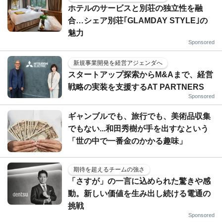
ホテルのサービスと別荘の独立性を融
合…シェア別荘｢GLAMDAY STYLE｣の
魅力
Sponsored
新規事業開発を経営アジェンダへ
スタートアップ探索からM&Aまで、経営
戦略の実装を支援するAT PARTNERS
Sponsored
ギャンブルでも、旅行でも、美術品収集
でもない...和田秀樹が手を出すなという
「世の中で一番金のかかる趣味」
期待を超えるチームの強さ
「さすが」の一言に込められた驚きや感
動。新しい価値を生み出し続ける電通の
挑戦
Sponsored