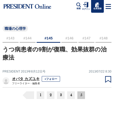
会員登録
検索
ログイン
職場の心理学
#143
#144
#145
#146
#147
#148
うつ病患者の9割が復職、効果抜群の治
療法
PRESIDENT 2013年8月12日号
2013/07/22 8:30
オバタ カズユキ
+フォロー
フリーライター・編集者
1
2
3
4
5