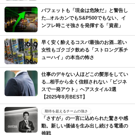
バフェットも「現金は危険だ」と警告し
た...オルカンでもS&P500でもない、イ
ンフレ時こそ強さを発揮する「資産」
早く安く酔えるコスパ最強のお酒...若い
女性もゴクゴク飲める「ストロング系チ
ューハイ」の本当の怖さ
仕事のデキない人ほどこの髪形をしてい
る...相手から全く信頼されない「ビジネ
スで一発アウト」ヘアスタイル3選
【2025年9月BEST】
期待を超えるチームの強さ
「さすが」の一言に込められた驚きや感
動。新しい価値を生み出し続ける電通の
挑戦