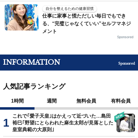
自分を整えるための健康習慣
仕事に家事と慌ただしい毎日でもでき
る、“完璧じゃなくていい”セルフマネジ
メント
Sponsored
INFORMATION
Sponsored
人気記事ランキング
1時間
週間
無料会員
有料会員
これで｢愛子天皇｣はかえって近づいた…島田
裕巳｢野望にとらわれた麻生太郎が見落とした
皇室典範の大原則｣