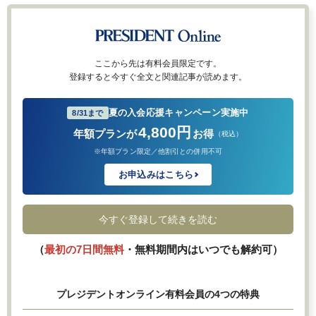
ここから先は有料会員限定です。
登録すると今すぐ全文と関連記事が読めます。
夏の入会応援キャンペーン実施中
8/31まで
4,800円
年額プランが
お得
（税込）
※年額プラン限定／他割引との併用不可
お申込みはこちら
今すぐ登録して続きを読む
（
最初の7日間無料
・無料期間内はいつでも解約可）
プレジデントオンライン有料会員の4つの特典