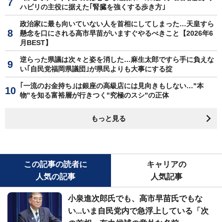
ハビリの主役に据えた｢腎臓を強くする歩き方｣
政治家に最も向いていない人を首相にしてしまった…天皇すら
懸念を口にされる高市早苗がいますぐやるべきこと【2026年6
月BEST】
逆らった県議は次々と姿を消した…麻生太郎ですら手に負えな
い｢自民党福岡県議団｣が県民よりも大事にする掟
｢一流のお金持ち｣は銀座の高級店には見向きもしない…"本
物"を知る富裕層が行きつく"究極のスシ"の正体
もっと見る
この記事の読者に
キャリアの
人気の記事
人気記事
小泉進次郎氏でも、高市早苗氏でもな
い...いま自民党内で急浮上している「次