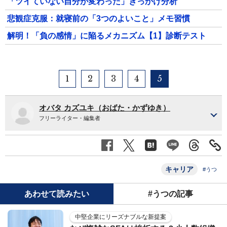
「ツイていない自分が変わった」きっかけ分析
悲観症克服：就寝前の「3つのよいこと」メモ習慣
解明！「負の感情」に陥るメカニズム【1】診断テスト
1
2
3
4
5
オバタ カズユキ（おばた・かずゆき）
フリーライター・編集者
キャリア
#うつ
あわせて読みたい
#うつの記事
中堅企業にリーズナブルな新提案