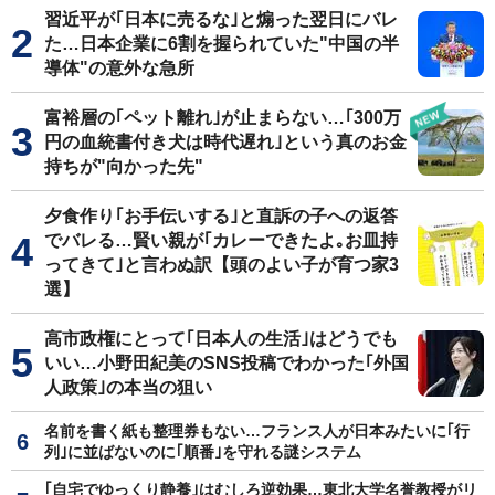
習近平が｢日本に売るな｣と煽った翌日にバレ
た…日本企業に6割を握られていた"中国の半
導体"の意外な急所
富裕層の｢ペット離れ｣が止まらない…｢300万
円の血統書付き犬は時代遅れ｣という真のお金
持ちが"向かった先"
夕食作り｢お手伝いする｣と直訴の子への返答
でバレる…賢い親が｢カレーできたよ｡お皿持
ってきて｣と言わぬ訳【頭のよい子が育つ家3
選】
高市政権にとって｢日本人の生活｣はどうでも
いい…小野田紀美のSNS投稿でわかった｢外国
人政策｣の本当の狙い
名前を書く紙も整理券もない…フランス人が日本みたいに｢行
列｣に並ばないのに｢順番｣を守れる謎システム
｢自宅でゆっくり静養｣はむしろ逆効果…東北大学名誉教授がリ