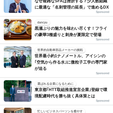
なぜ複雑なSFAは挫折する？少人数組織
に最適な「名刺管理の延長」で進めるDX
Sponsored
dancyu
黒瀬ぶりの魅力を味わい尽くす！フライ
の豪華3種盛りと刺身が夏限定で登場
Sponsored
世界的自動車部品メーカーの挑戦
世界最小約1ナノメートル、アイシンの
｢空気から作る水｣に微粒子工学の専門家
が迫る
Sponsored
選ばれる企業になるために
東京都｢HTT取組推進宣言企業｣登録で環
境配慮時代を勝ち抜く具体策とは
Sponsored
忙しいビジネスパーソンを癒やす