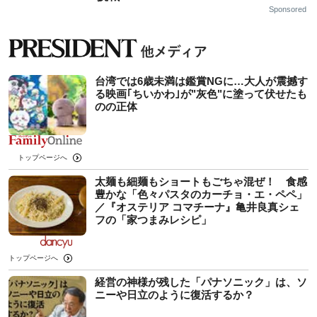
Sponsored
台湾では6歳未満は鑑賞NGに…大人が震撼す
る映画｢ちいかわ｣が"灰色"に塗って伏せたも
のの正体
トップページへ
太麺も細麺もショートもごちゃ混ぜ！ 食感
豊かな「色々パスタのカーチョ・エ・ペペ」
／『オステリア コマチーナ』亀井良真シェ
フの「家つまみレシピ」
トップページへ
経営の神様が残した「パナソニック」は、ソ
ニーや日立のように復活するか？