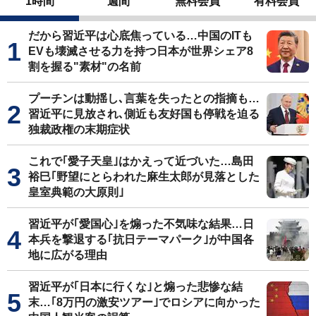
1時間
週間
無料会員
有料会員
だから習近平は心底焦っている…中国のITも
EVも壊滅させる力を持つ日本が世界シェア8
割を握る"素材"の名前
プーチンは動揺し､言葉を失ったとの指摘も…
習近平に見放され､側近も友好国も停戦を迫る
独裁政権の末期症状
これで｢愛子天皇｣はかえって近づいた…島田
裕巳｢野望にとらわれた麻生太郎が見落とした
皇室典範の大原則｣
習近平が｢愛国心｣を煽った不気味な結果…日
本兵を撃退する｢抗日テーマパーク｣が中国各
地に広がる理由
習近平が｢日本に行くな｣と煽った悲惨な結
末…｢8万円の激安ツアー｣でロシアに向かった