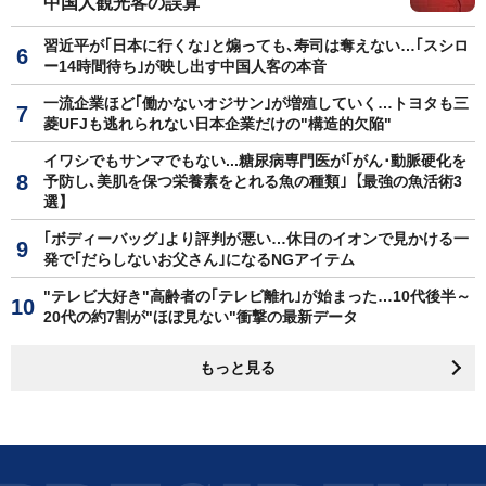
中国人観光客の誤算
習近平が｢日本に行くな｣と煽っても､寿司は奪えない…｢スシロ
ー14時間待ち｣が映し出す中国人客の本音
一流企業ほど｢働かないオジサン｣が増殖していく…トヨタも三
菱UFJも逃れられない日本企業だけの"構造的欠陥"
イワシでもサンマでもない...糖尿病専門医が｢がん･動脈硬化を
予防し､美肌を保つ栄養素をとれる魚の種類｣【最強の魚活術3
選】
｢ボディーバッグ｣より評判が悪い…休日のイオンで見かける一
発で｢だらしないお父さん｣になるNGアイテム
"テレビ大好き"高齢者の｢テレビ離れ｣が始まった…10代後半～
20代の約7割が"ほぼ見ない"衝撃の最新データ
もっと見る