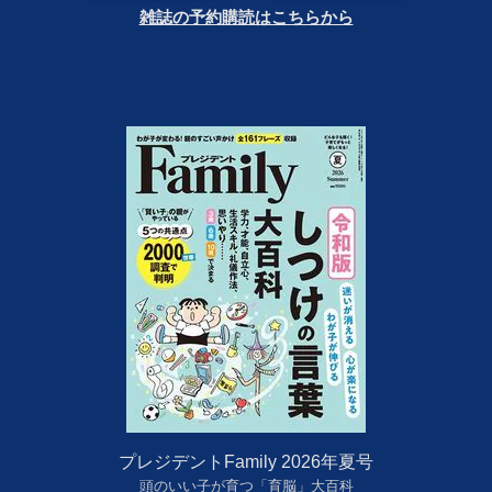
雑誌の予約購読はこちらから
プレジデントFamily 2026年夏号
頭のいい子が育つ「育脳」大百科