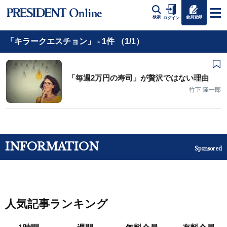
会員登録
検索
ログイン
「キラークエスチョン」 - 1件 （1/1）
「毎週2万円の寿司」が贅沢ではない理由
竹下 隆一郎
INFORMATION
Sponsored
人気記事ランキング