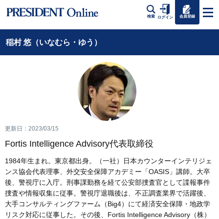
会員登録
検索
ログイン
稲村 悠（いなむら・ゆう）
更新日：2023/03/15
Fortis Intelligence Advisory代表取締役
1984年生まれ。東京都出身。（一社）日本カウンターインテリジェ
ンス協会代表理事、外交安全保障アカデミー「OASIS」講師。大卒
後、警視庁に入庁。刑事課勤務を経て公安部捜査官として諜報事件
捜査や情報収集に従事。警視庁退職後は、不正調査業界で活躍後、
大手コンサルティングファーム（Big4）にて経済安全保障・地政学
リスク対応に従事した。その後、Fortis Intelligence Advisory（株）