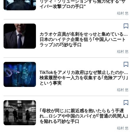
リティ・ソリューションすら無力化する"サ
イバー攻撃プロの手口"
稲村 悠
カラオケ店員が名刺をせっせと集めている…
日本のハイテク企業を狙う｢中国人ハニート
ラップ｣の巧妙な手口
稲村 悠
TikTokをアメリカ政府はなぜ禁止したのか…
検索履歴やキー入力を収集する｢危険アプリ｣
という事実
稲村 悠
｢母校が同じ｣に親近感を抱いたらもう手遅
れ…ロシアや中国のスパイが｢普通の民間人｣
を陥れる巧妙な手口
稲村 悠