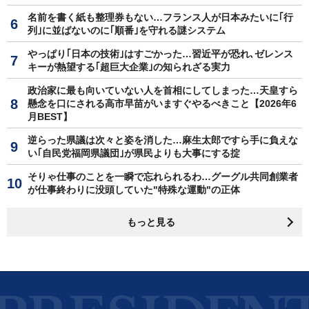
名前を書く紙も整理券もない…フランス人が日本みたいに｢行
列｣に並ばないのに｢順番｣を守れる謎システム
やっぱり｢日本の技術｣はすごかった…習近平が恐れ､ゼレンス
キーが熱望する｢超巨大企業｣の知られざる実力
政治家に最も向いていない人を首相にしてしまった…天皇すら
懸念を口にされる高市早苗がいますぐやるべきこと【2026年6
月BEST】
逆らった県議は次々と姿を消した…麻生太郎ですら手に負えな
い｢自民党福岡県議団｣が県民よりも大事にする掟
そりゃ仕事のことを一瞬で忘れられるわ…グーグル共同創業者
が仕事終わりに没頭していた"特殊な運動"の正体
もっと見る