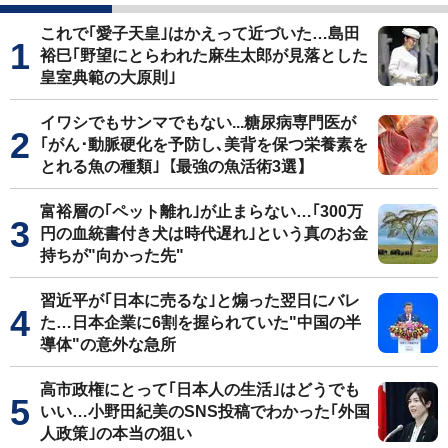
これで｢愛子天皇｣はかえって近づいた…島田
裕巳｢野望にとらわれた麻生太郎が見落とした
皇室典範の大原則｣
イワシでもサンマでもない...糖尿病専門医が
｢がん･動脈硬化を予防し､美背を保つ栄養素を
とれる魚の種類｣【最強の魚活術3選】
富裕層の｢ペット離れ｣が止まらない…｢300万
円の血統書付き犬は時代遅れ｣という真のお金
持ちが"向かった先"
習近平が｢日本に売るな｣と煽った翌日にバレ
た…日本企業に6割を握られていた"中国の半
導体"の意外な急所
高市政権にとって｢日本人の生活｣はどうでも
いい…小野田紀美のSNS投稿でわかった｢外国
人政策｣の本当の狙い