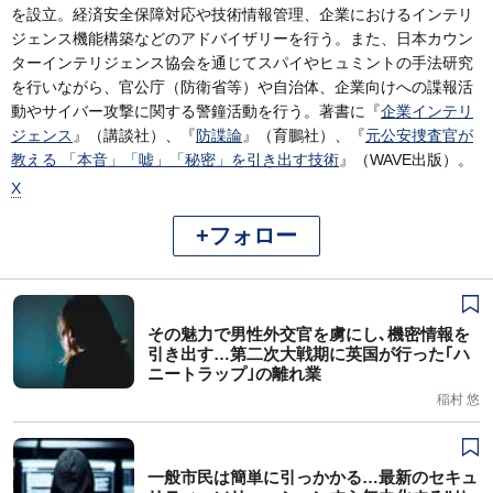
を設立。経済安全保障対応や技術情報管理、企業におけるインテリ
ジェンス機能構築などのアドバイザリーを行う。また、日本カウン
ターインテリジェンス協会を通じてスパイやヒュミントの手法研究
を行いながら、官公庁（防衛省等）や自治体、企業向けへの諜報活
動やサイバー攻撃に関する警鐘活動を行う。著書に『
企業インテリ
ジェンス
』（講談社）、『
防諜論
』（育鵬社）、『
元公安捜査官が
教える 「本音」「嘘」「秘密」を引き出す技術
』（WAVE出版）。
X
+フォロー
その魅力で男性外交官を虜にし､機密情報を
引き出す…第二次大戦期に英国が行った｢ハ
ニートラップ｣の離れ業
稲村 悠
一般市民は簡単に引っかかる…最新のセキュ