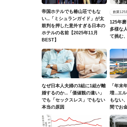
帝国ホテルでも椿山荘でもな
創業12
い...「ミシュランガイド」が太
125年
鼓判を押した意外すぎる日本の
多様な
ホテルの名前【2025年11月
て挑む
BEST】
なぜ日本人夫婦の3組に1組が離
「年末年
婚するのか...「価値観の違い」
増...
でも「セックスレス」でもない
もない
本当の原因
間でお金