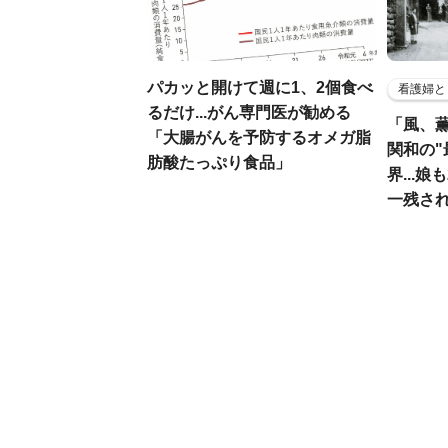
パカッと開けて週に1、2個食べ
看護婦と
るだけ...がん専門医が勧める
「風、
「大腸がんを予防するオメガ脂
関和の"
肪酸たっぷり食品」
界...
一残さ