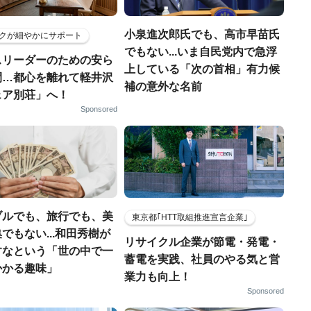
小泉進次郎氏でも、高市早苗氏
クが細やかにサポート
でもない...いま自民党内で急浮
スリーダーのための安ら
上している「次の首相」有力候
間…都心を離れて軽井沢
補の意外な名前
ェア別荘」へ！
Sponsored
ブルでも、旅行でも、美
東京都｢HTT取組推進宣言企業｣
でもない...和田秀樹が
リサイクル企業が節電・発電・
すなという「世の中で一
蓄電を実践、社員のやる気と営
かかる趣味」
業力も向上！
Sponsored