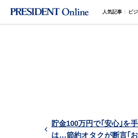
人気記事
ビジ
貯金100万円で｢安心｣を
は…節約オタクが断言｢