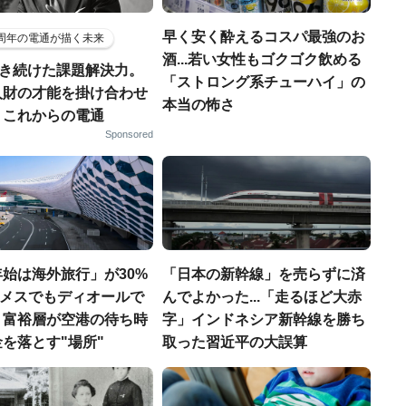
早く安く酔えるコスパ最強のお
5周年の電通が描く未来
酒...若い女性もゴクゴク飲める
磨き続けた課題解決力。
「ストロング系チューハイ」の
人財の才能を掛け合わせ
本当の怖さ
、これからの電通
Sponsored
始は海外旅行」が30%
「日本の新幹線」を売らずに済
エルメスでもディオールで
んでよかった...「走るほど大赤
、富裕層が空港の待ち時
字」インドネシア新幹線を勝ち
を落とす"場所"
取った習近平の大誤算