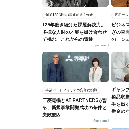
創業125周年の電通が描く未来
専用デス
125年磨き続けた課題解決力。
ビジネ
多様な人財の才能を掛け合わせ
ぎの空
て挑む、これからの電通
の「シ
Sponsored
ギャン
事業ポートフォリオの変革に挑戦
術品収集
三菱電機とAT PARTNERSが語
手を出
る、新規事業開発成功の条件と
番金の
失敗要因
Sponsored