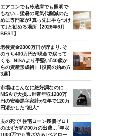
エアコンでも冷蔵庫でも照明で
もない…猛暑の電気代削減のた
めに専門家が｢真っ先に手をつけ
て｣と勧める場所【2026年6月
BEST】
老後資金2000万円が貯まり､そ
のうち400万円が現金で戻って
くる...NISAより手堅い｢40歳か
らの資産形成術｣【投資の始め方
3選】
市場はこんなに絶好調なのに
NISAで大損…世帯年収1200万
円の安泰黒字家計が2年で120万
円溶かした"犯人"
夫の死で｢住宅ローン残債ゼロ｣
のはずが約700万の出費…｢年収
1000万でも青ざめる｣ペアロー