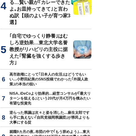
る…賢い親が｢カレーできた
よ｡お皿持ってきて｣と言わ
ぬ訳【頭のよい子が育つ家3
選】
｢自宅でゆっくり静養｣はむ
しろ逆効果…東北大学名誉
教授がリハビリの主役に据
えた｢腎臓を強くする歩き
方｣
高市政権にとって｢日本人の生活｣はどうでもい
い…小野田紀美のSNS投稿でわかった｢外国人政
策｣の本当の狙い
NISA､iDeCoより効果的…経営コンサルが｢最大リ
ターンを狙える｣という20代が月4万円を積みたい
有望な投資先
逆らった県議は次々と姿を消した…麻生太郎です
ら手に負えない｢自民党福岡県議団｣が県民よりも
大事にする掟
就職9カ月の夜､布団の中で｢もう辞めよう｣…東大