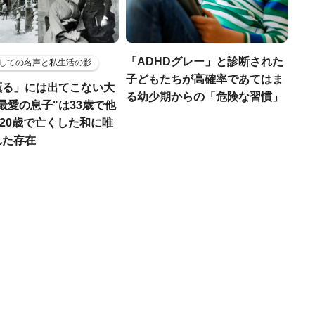
「ADHDグレー」と診断された
しての名声と私生活の影
子どもたちが高確率であてはま
薫る」には出てこない大
る幼少期からの「危険な習慣」
最愛の息子"は33歳で他
娘も20歳で亡くした和に唯
れた存在