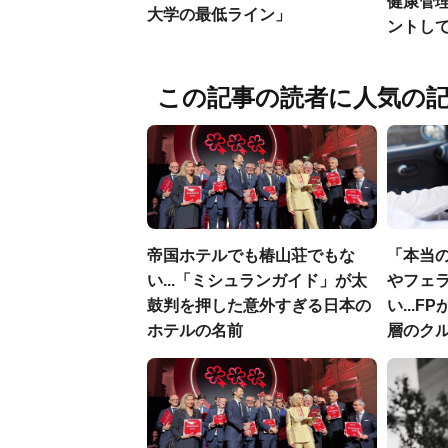
健康管
大学の最低ライン」
ントし
この記事の読者に人気の
帝国ホテルでも椿山荘でもな
「本当
い...「ミシュランガイド」が太
やフェ
鼓判を押した意外すぎる日本の
い...
ホテルの名前
層のク