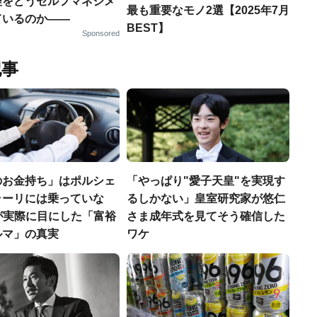
理をどうセルフマネジメ
最も重要なモノ2選【2025年7月
ているのか——
BEST】
Sponsored
記事
のお金持ち」はポルシェ
「やっぱり"愛子天皇"を実現す
ラーリには乗っていな
るしかない」皇室研究家が悠仁
FPが実際に目にした「富裕
さま成年式を見てそう確信した
ルマ」の真実
ワケ