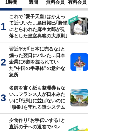
1時間
週間
無料会員
有料会員
これで｢愛子天皇｣はかえっ
て近づいた…島田裕巳｢野望
にとらわれた麻生太郎が見
落とした皇室典範の大原則｣
習近平が｢日本に売るな｣と
煽った翌日にバレた…日本
企業に6割を握られてい
た"中国の半導体"の意外な
急所
名前を書く紙も整理券もな
い…フランス人が日本みた
いに｢行列｣に並ばないのに
｢順番｣を守れる謎システム
夕食作り｢お手伝いする｣と
直訴の子への返答でバレ