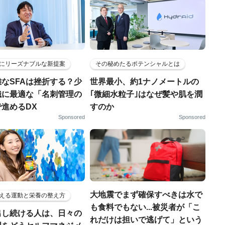
にリーズナブルな新提案
その秘めたるポテンシャルとは
なSFAは挫折する？少
世界最小、約1ナノメートルの
織に最適な「名刺管理の
｢微細水粒子｣はなぜ髪や肌を潤
進めるDX
すのか
Sponsored
Sponsored
大地震でまず確保すべきは水で
える運動と栄養の整え方
も食料でもない...被災者が「こ
出し続ける人は、日々の
れだけは担いで逃げて」という