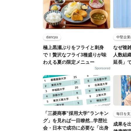
dancyu
中堅企業
極上黒瀬ぶりをフライと刺身
なぜ複雑
で！贅沢なフライ3種盛りが味
人数組
わえる夏の限定メニュー
延長」で
Sponsored
「三菱商事"採用大学"ランキン
毎日を支
グ」を見れば一目瞭然...学歴社
成果を
会・日本で成功に必要な「出身