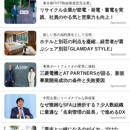
東京都｢HTT取組推進宣言企業｣
リサイクル企業が節電・発電・蓄電を実
践、社員のやる気と営業力も向上！
Sponsored
新しい形の福利厚生として活用
ホテルと別荘の利点を凝縮…経営者が選
ぶシェア別荘｢GLAMDAY STYLE｣
Sponsored
事業ポートフォリオの変革に挑戦
三菱電機とAT PARTNERSが語る、新規
事業開発成功の条件と失敗要因
Sponsored
中堅企業にリーズナブルな新提案
なぜ複雑なSFAは挫折する？少人数組織
に最適な「名刺管理の延長」で進めるDX
Sponsored
「秀吉と一緒になるのがイヤ」ではな