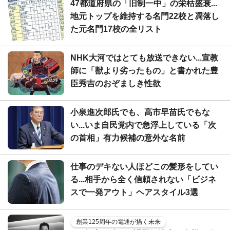
47都道府県の「旧制一中」の栄枯盛衰...
地元トップを維持する名門22校と凋落し
た元名門17校の全リスト
NHK大河ではとても放送できない...宣教
師に「獣より劣ったもの」と書かれた豊
臣秀吉のおぞましき性欲
小泉進次郎氏でも、高市早苗氏でもな
い...いま自民党内で急浮上している「次
の首相」有力候補の意外な名前
仕事のデキない人ほどこの髪形をしてい
る...相手から全く信頼されない「ビジネ
スで一発アウト」ヘアスタイル3選
創業125周年の電通が描く未来