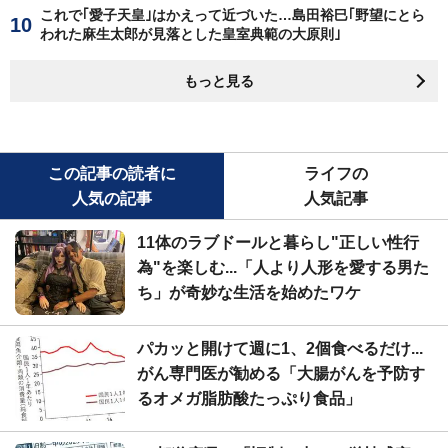
これで｢愛子天皇｣はかえって近づいた…島田裕巳｢野望にとら
われた麻生太郎が見落とした皇室典範の大原則｣
もっと見る
この記事の読者に
ライフの
人気の記事
人気記事
11体のラブドールと暮らし"正しい性行
為"を楽しむ...「人より人形を愛する男た
ち」が奇妙な生活を始めたワケ
パカッと開けて週に1、2個食べるだけ...
がん専門医が勧める「大腸がんを予防す
るオメガ脂肪酸たっぷり食品」