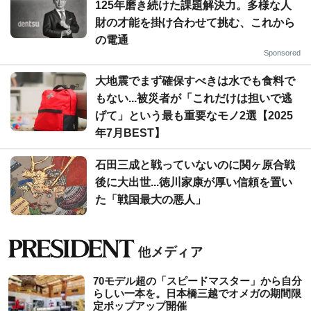
125年磨き続けた課題解決力。多様な人
財の才能を掛け合わせて挑む、これから
の電通
Sponsored
大地震でまず確保すべきは水でも食料で
もない...被災者が「これだけは担いで逃
げて」という最も重要なモノ2選【2025
年7月BEST】
石田三成と戦っていないのに関ヶ原合戦
後に大出世...徳川家康が厚い信頼を置い
た「戦国最大の悪人」
70モデル超の「スピードマスター」から自分
らしい一本を。日本橋三越でオメガの期間限
定ポップアップ開催