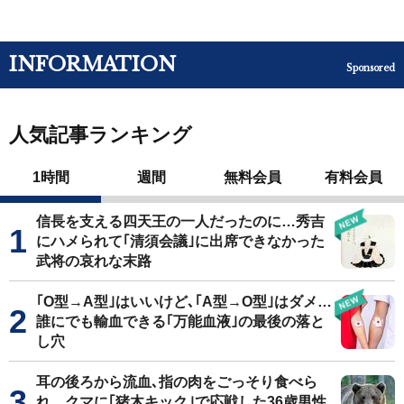
INFORMATION
Sponsored
人気記事ランキング
1時間
週間
無料会員
有料会員
信長を支える四天王の一人だったのに…秀吉
にハメられて｢清須会議｣に出席できなかった
武将の哀れな末路
｢O型→A型｣はいいけど､｢A型→O型｣はダメ…
誰にでも輸血できる｢万能血液｣の最後の落と
し穴
耳の後ろから流血､指の肉をごっそり食べら
れ…クマに｢猪木キック｣で応戦した36歳男性