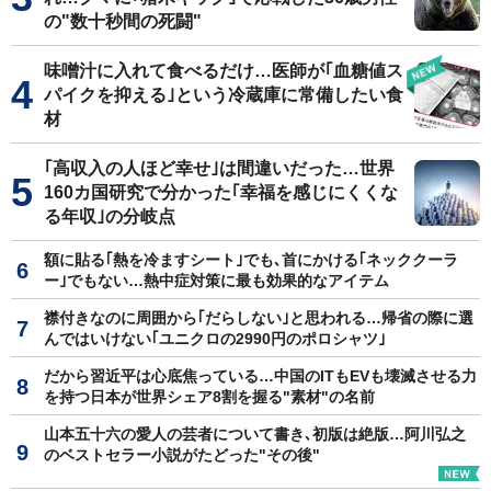
の"数十秒間の死闘"
味噌汁に入れて食べるだけ…医師が｢血糖値ス
パイクを抑える｣という冷蔵庫に常備したい食
材
｢高収入の人ほど幸せ｣は間違いだった…世界
160カ国研究で分かった｢幸福を感じにくくな
る年収｣の分岐点
額に貼る｢熱を冷ますシート｣でも､首にかける｢ネッククーラ
ー｣でもない…熱中症対策に最も効果的なアイテム
襟付きなのに周囲から｢だらしない｣と思われる…帰省の際に選
んではいけない｢ユニクロの2990円のポロシャツ｣
だから習近平は心底焦っている…中国のITもEVも壊滅させる力
を持つ日本が世界シェア8割を握る"素材"の名前
山本五十六の愛人の芸者について書き､初版は絶版…阿川弘之
のベストセラー小説がたどった"その後"