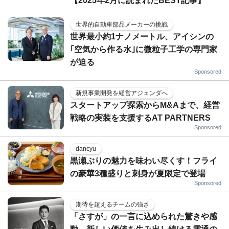
【2025年2月に読まれたBEST記事】
世界的自動車部品メーカーの挑戦
世界最小約1ナノメートル、アイシンの
｢空気から作る水｣に微粒子工学の専門家
が迫る
Sponsored
新規事業開発を経営アジェンダへ
スタートアップ探索からM&Aまで、経営
戦略の実装を支援するAT PARTNERS
Sponsored
dancyu
黒瀬ぶりの魅力を味わい尽くす！フライ
の豪華3種盛りと刺身が夏限定で登場
Sponsored
期待を超えるチームの強さ
「さすが」の一言に込められた驚きや感