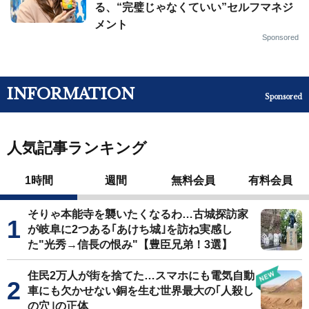
る、“完璧じゃなくていい”セルフマネジ
メント
Sponsored
INFORMATION
Sponsored
人気記事ランキング
1時間
週間
無料会員
有料会員
そりゃ本能寺を襲いたくなるわ…古城探訪家
が岐阜に2つある｢あけち城｣を訪ね実感し
た"光秀→信長の恨み"【豊臣兄弟！3選】
住民2万人が街を捨てた…スマホにも電気自動
車にも欠かせない銅を生む世界最大の｢人殺し
の穴｣の正体