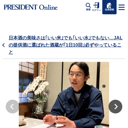
会員登録
検索
ログイン
日本酒の美味さは｢いい米｣でも｢いい水｣でもない…JAL
の提供酒に選ばれた酒蔵が｢1日10回｣必ずやっているこ
と