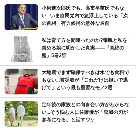
小泉進次郎氏でも、高市早苗氏でもな
い...いま自民党内で急浮上している「次
の首相」有力候補の意外な名前
私は育て方を間違ったのか?毒親と私を
責める娘に明かした真実――『真綿の
檻』5巻2話
大地震でまず確保すべきは水でも食料で
もない...被災者が「これだけは担いで逃
げて」という最も重要なモノ2選
定年後の家族との向き合い方がわからな
い...そう悩む人に佐藤優が「鬼滅の刃が
参考になる」と話すワケ