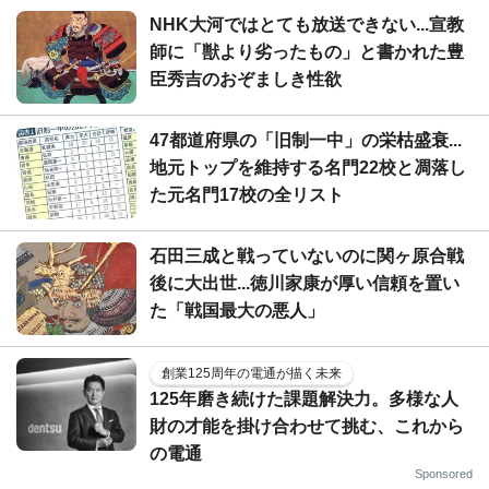
NHK大河ではとても放送できない...宣教
師に「獣より劣ったもの」と書かれた豊
臣秀吉のおぞましき性欲
47都道府県の「旧制一中」の栄枯盛衰...
地元トップを維持する名門22校と凋落し
た元名門17校の全リスト
石田三成と戦っていないのに関ヶ原合戦
後に大出世...徳川家康が厚い信頼を置い
た「戦国最大の悪人」
創業125周年の電通が描く未来
125年磨き続けた課題解決力。多様な人
財の才能を掛け合わせて挑む、これから
の電通
Sponsored