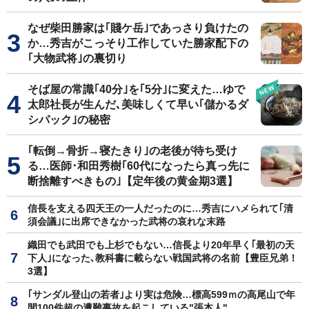
なぜ柴田勝家は｢賤ケ岳｣であっさり負けたの
か…秀吉がこっそり工作していた勝家配下の
｢大物武将｣の裏切り
そば屋の常識｢40分｣を｢5分｣に変えた…ゆで
太郎社長が生んだ､美味しくて早い｢儲かるダ
シパック｣の秘密
｢転倒→骨折→寝たきり｣の老後が待ち受け
る…医師･和田秀樹｢60代になったら真っ先に
断捨離すべきもの｣【定年後の黄金期3選】
信長を支える四天王の一人だったのに…秀吉にハメられて｢清
須会議｣に出席できなかった武将の哀れな末路
織田でも武田でも上杉でもない…信長より20年早く｢最初の天
下人｣になった､教科書に載らない戦国武将の名前【豊臣兄弟！
3選】
｢サンダル登山の若者｣より実は危険…標高599ｍの高尾山で年
間100件超の遭難事故を起こしている"張本人"