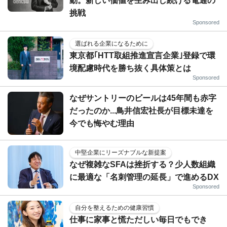
動。新しい価値を生み出し続ける電通の
挑戦
Sponsored
選ばれる企業になるために
東京都｢HTT取組推進宣言企業｣登録で環
境配慮時代を勝ち抜く具体策とは
Sponsored
なぜサントリーのビールは45年間も赤字
だったのか...鳥井信宏社長が目標未達を
今でも悔やむ理由
中堅企業にリーズナブルな新提案
なぜ複雑なSFAは挫折する？少人数組織
に最適な「名刺管理の延長」で進めるDX
Sponsored
自分を整えるための健康習慣
仕事に家事と慌ただしい毎日でもでき