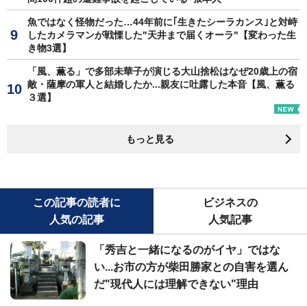
魚ではなく怪物だった…44年前に｢生きたシーラカンス｣と対峙
したカメラマンが戦慄した"天井まで届くオーラ"【変わった生
き物3選】
「風、薫る」で多部未華子が演じる大山捨松はなぜ20歳上の宿
敵・薩摩の軍人と結婚したか...親友に吐露した本音【風、薫る
３選】
もっと見る
この記事の読者に
ビジネスの
人気の記事
人気記事
「秀吉と一緒になるのがイヤ」ではな
い...お市の方が柴田勝家との自害を選ん
だ"現代人には理解できない"理由