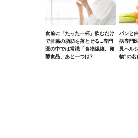
食前に「たった一杯」飲むだけ
パンと白
で肝臓の脂肪を落とせる...専門
病専門
医の中では常識「食物繊維、発
見ヘル
酵食品」あと一つは?
物"の名