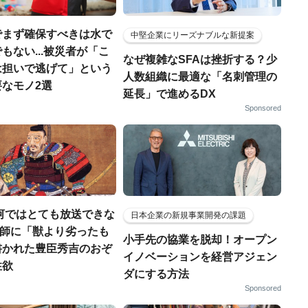
でまず確保すべきは水で
中堅企業にリーズナブルな新提案
もない...被災者が「こ
なぜ複雑なSFAは挫折する？少
は担いで逃げて」という
人数組織に最適な「名刺管理の
なモノ2選
延長」で進めるDX
Sponsored
河ではとても放送できな
日本企業の新規事業開発の課題
宣教師に「獣より劣ったも
小手先の協業を脱却！オープン
書かれた豊臣秀吉のおぞ
イノベーションを経営アジェン
性欲
ダにする方法
Sponsored