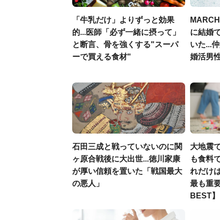
「牛乳だけ」よりずっと効果
MARC
的...医師「必ず一緒に摂って」
に結婚
と断言、骨を強くする"スーパ
いた..
ーで買える食材"
婚活男性
石田三成と戦っていないのに関
大地震
ヶ原合戦後に大出世...徳川家康
も食料で
が厚い信頼を置いた「戦国最大
れだけ
の悪人」
最も重要
BEST】