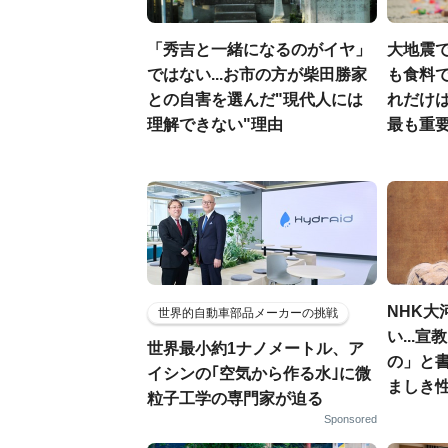
「秀吉と一緒になるのがイヤ」
大地震
ではない...お市の方が柴田勝家
も食料で
との自害を選んだ"現代人には
れだけ
理解できない"理由
最も重要
NHK大
世界的自動車部品メーカーの挑戦
い...
世界最小約1ナノメートル、ア
の」と
イシンの｢空気から作る水｣に微
ましき
粒子工学の専門家が迫る
Sponsored