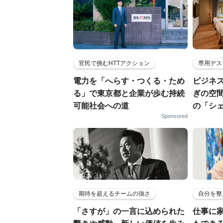
官民で挑むHTTアクション
専用デス
電力を「へらす・つくる・ため
ビジネ
る」で東京都と企業が歩む持続
ぎの空
可能社会への道
の「シ
Sponsored
期待を超えるチームの強さ
自分を整
「さすが」の一言に込められた
仕事に