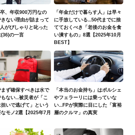
H卒、年収900万円なの
「年金だけで暮らす人」は早々
できない理由が詰まって
に手放している...50代までに捨
.仲人がぴしゃりと叱った
てておくべき「老後のお金を食
(36)の一言
い潰すもの」8選【2025年10月
BEST】
でまず確保すべきは水で
「本当のお金持ち」はポルシェ
もない...被災者が「こ
やフェラーリには乗っていな
は担いで逃げて」という
い...FPが実際に目にした「富裕
なモノ2選【2025年7月
層のクルマ」の真実