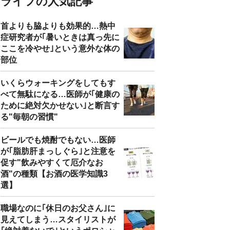
ライフの人気記事
首よりも脇よりも効果的…熱中
症研究者が｢暑いときは真っ先に
ここを冷やせ｣という意外な体の
部位
いくらウォーキングをしてもす
べて無駄になる…医師が｢健康の
ために絶対欠かせない｣と断言す
る"毎朝の習慣"
ビールでも焼酎でもない…医師
が｢脂肪肝まっしぐら｣と注意を
促す"飲みやすくて厄介なお
酒"の種類【お酒の医学知識3
選】
職場なのに｢休日のお父さん｣に
見えてしまう…スタイリストが