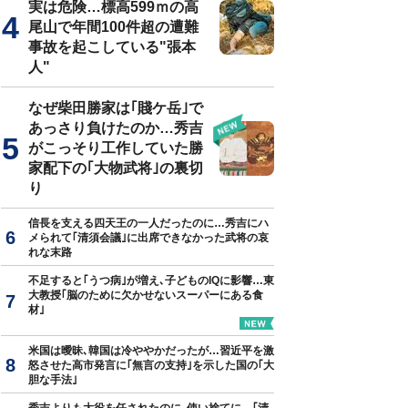
実は危険…標高599ｍの高
尾山で年間100件超の遭難
事故を起こしている"張本
人"
真はイメージです
なぜ柴田勝家は｢賤ケ岳｣で
あっさり負けたのか…秀吉
がこっそり工作していた勝
家配下の｢大物武将｣の裏切
り
信長を支える四天王の一人だったのに…秀吉にハ
メられて｢清須会議｣に出席できなかった武将の哀
れな末路
不足すると｢うつ病｣が増え､子どものIQに影響…東
大教授｢脳のために欠かせないスーパーにある食
材｣
米国は曖昧､韓国は冷ややかだったが…習近平を激
怒させた高市発言に｢無言の支持｣を示した国の｢大
胆な手法｣