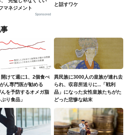
る、“完璧じゃなくてい
と話すワケ
ルフマネジメント
Sponsored
記事
開けて週に1、2個食べ
異民族に3000人の皇族が連れ去
..がん専門医が勧める
られ、収容所送りに...「戦利
がんを予防するオメガ脂
品」になった女性皇族たちがた
っぷり食品」
どった悲惨な結末