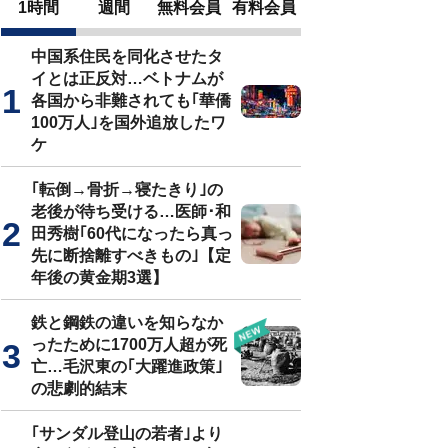
1時間
週間
無料会員
有料会員
中国系住民を同化させたタ
イとは正反対…ベトナムが
各国から非難されても｢華僑
100万人｣を国外追放したワ
ケ
｢転倒→骨折→寝たきり｣の
老後が待ち受ける…医師･和
田秀樹｢60代になったら真っ
先に断捨離すべきもの｣【定
年後の黄金期3選】
鉄と鋼鉄の違いを知らなか
ったために1700万人超が死
亡…毛沢東の｢大躍進政策｣
の悲劇的結末
｢サンダル登山の若者｣より