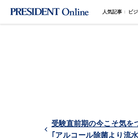
人気記事
ビジ
受験直前期の今こそ気を
｢アルコール除菌より流水