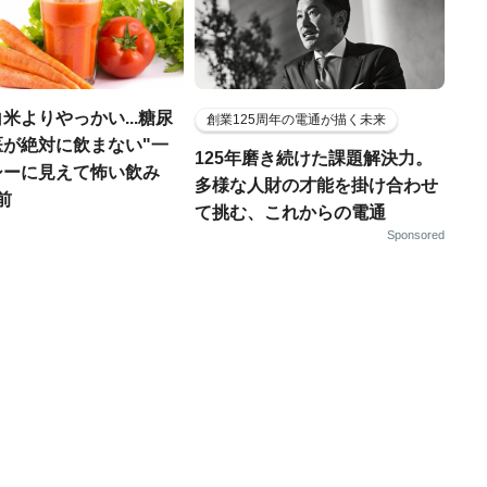
米よりやっかい...糖尿
創業125周年の電通が描く未来
医が絶対に飲まない"一
125年磨き続けた課題解決力。
シーに見えて怖い飲み
多様な人財の才能を掛け合わせ
前
て挑む、これからの電通
Sponsored