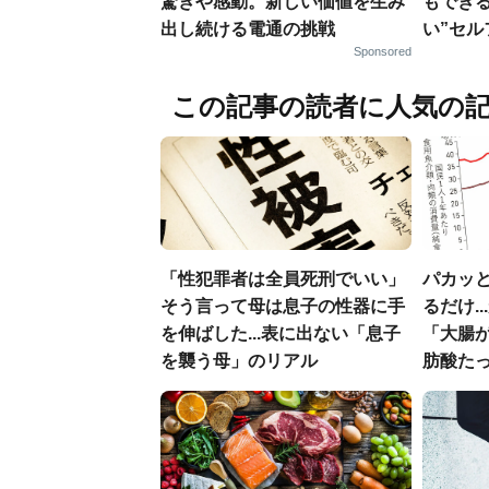
驚きや感動。新しい価値を生み
もでき
出し続ける電通の挑戦
い”セ
Sponsored
この記事の読者に人気の
「性犯罪者は全員死刑でいい」
パカッと
そう言って母は息子の性器に手
るだけ.
を伸ばした...表に出ない「息子
「大腸
を襲う母」のリアル
肪酸た