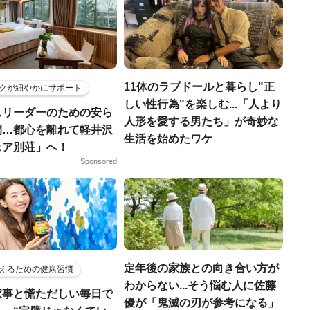
11体のラブドールと暮らし"正
クが細やかにサポート
しい性行為"を楽しむ...「人より
スリーダーのための安ら
人形を愛する男たち」が奇妙な
間…都心を離れて軽井沢
生活を始めたワケ
ェア別荘」へ！
Sponsored
定年後の家族との向き合い方が
えるための健康習慣
わからない...そう悩む人に佐藤
家事と慌ただしい毎日で
優が「鬼滅の刃が参考になる」