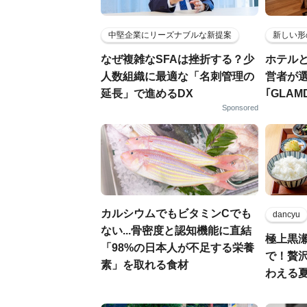
中堅企業にリーズナブルな新提案
新しい形
なぜ複雑なSFAは挫折する？少
ホテル
人数組織に最適な「名刺管理の
営者が
延長」で進めるDX
｢GLAM
Sponsored
カルシウムでもビタミンCでも
dancyu
ない...骨密度と認知機能に直結
極上黒
「98%の日本人が不足する栄養
で！贅
素」を取れる食材
わえる