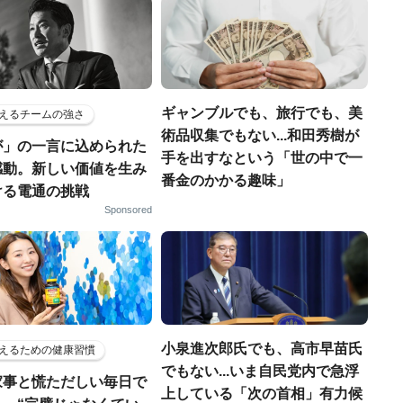
ギャンブルでも、旅行でも、美
えるチームの強さ
術品収集でもない...和田秀樹が
が」の一言に込められた
手を出すなという「世の中で一
感動。新しい価値を生み
番金のかかる趣味」
ける電通の挑戦
Sponsored
小泉進次郎氏でも、高市早苗氏
えるための健康習慣
でもない...いま自民党内で急浮
家事と慌ただしい毎日で
上している「次の首相」有力候