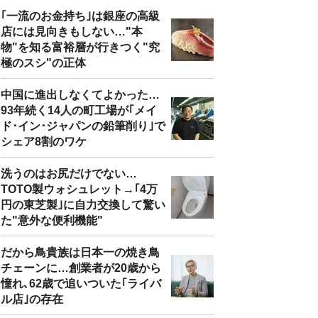
｢一流のお金持ち｣は銀座の高級
店には見向きもしない…"本
物"を知る富裕層が行きつく"究
極のスシ"の正体
中国に進出しなくてよかった…
93年続く14人の町工場が｢メイ
ド･イン･ジャパンの鉛筆削り｣で
シェア8割のワケ
洗うのはお尻だけでない…
TOTO製ウォシュレット→｢4万
円の東芝製｣に自力交換して驚い
た"意外な便利機能"
だから鳥貴族は日本一の焼き鳥
チェーンに…創業者が20歳から
憧れ､62歳で追いついた｢ライバ
ル店｣の存在