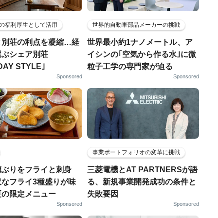
の福利厚生として活用
世界的自動車部品メーカーの挑戦
と別荘の利点を凝縮…経
世界最小約1ナノメートル、ア
選ぶシェア別荘
イシンの｢空気から作る水｣に微
DAY STYLE｣
粒子工学の専門家が迫る
Sponsored
Sponsored
事業ポートフォリオの変革に挑戦
瀬ぶりをフライと刺身
三菱電機とAT PARTNERSが語
沢なフライ3種盛りが味
る、新規事業開発成功の条件と
夏の限定メニュー
失敗要因
Sponsored
Sponsored