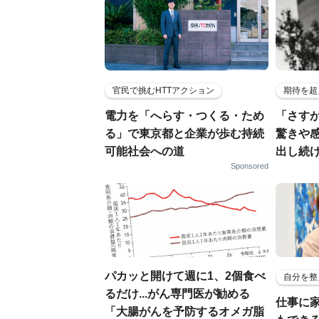
官民で挑むHTTアクション
期待を超
電力を「へらす・つくる・ため
「さす
る」で東京都と企業が歩む持続
驚きや
可能社会への道
出し続
Sponsored
パカッと開けて週に1、2個食べ
自分を整
るだけ...がん専門医が勧める
仕事に
「大腸がんを予防するオメガ脂