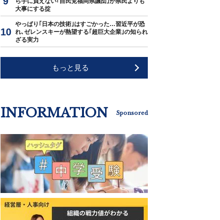
ら手に負えない｢自民党福岡県議団｣が県民よりも
大事にする掟
やっぱり｢日本の技術｣はすごかった…習近平が恐
れ､ゼレンスキーが熱望する｢超巨大企業｣の知られ
ざる実力
もっと見る
INFORMATION
Sponsored