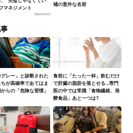
る、“完璧じゃなくてい
補の意外な名前
ルフマネジメント
Sponsored
記事
Dグレー」と診断された
食前に「たった一杯」飲むだけ
たちが高確率であてはま
で肝臓の脂肪を落とせる...専門
期からの「危険な習慣」
医の中では常識「食物繊維、発
酵食品」あと一つは?