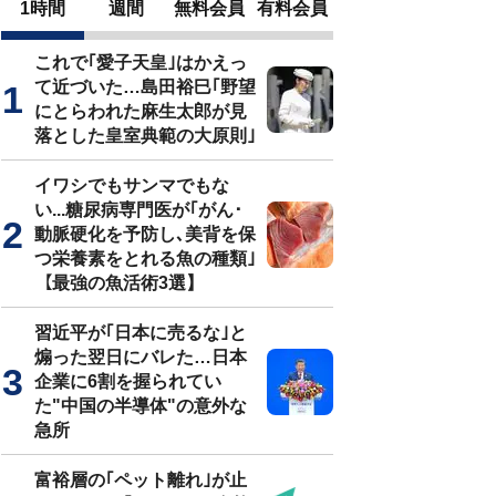
1時間
週間
無料会員
有料会員
これで｢愛子天皇｣はかえっ
て近づいた…島田裕巳｢野望
にとらわれた麻生太郎が見
落とした皇室典範の大原則｣
イワシでもサンマでもな
い...糖尿病専門医が｢がん･
動脈硬化を予防し､美背を保
つ栄養素をとれる魚の種類｣
【最強の魚活術3選】
習近平が｢日本に売るな｣と
煽った翌日にバレた…日本
企業に6割を握られてい
た"中国の半導体"の意外な
急所
富裕層の｢ペット離れ｣が止