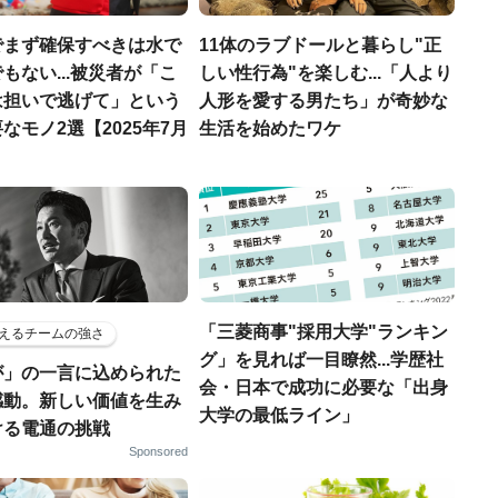
でまず確保すべきは水で
11体のラブドールと暮らし"正
もない...被災者が「こ
しい性行為"を楽しむ...「人より
は担いで逃げて」という
人形を愛する男たち」が奇妙な
なモノ2選【2025年7月
生活を始めたワケ
「三菱商事"採用大学"ランキン
えるチームの強さ
グ」を見れば一目瞭然...学歴社
が」の一言に込められた
会・日本で成功に必要な「出身
感動。新しい価値を生み
大学の最低ライン」
ける電通の挑戦
Sponsored