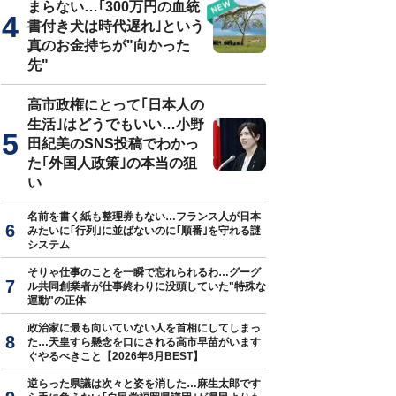
まらない…｢300万円の血統
書付き犬は時代遅れ｣という
真のお金持ちが"向かった
先"
 俊輔『お客さん物語 飲食店の舞台裏と料理人の本音』（新潮社）
高市政権にとって｢日本人の
生活｣はどうでもいい…小野
田紀美のSNS投稿でわかっ
た｢外国人政策｣の本当の狙
い
名前を書く紙も整理券もない…フランス人が日本
みたいに｢行列｣に並ばないのに｢順番｣を守れる謎
システム
そりゃ仕事のことを一瞬で忘れられるわ…グーグ
ル共同創業者が仕事終わりに没頭していた"特殊な
運動"の正体
政治家に最も向いていない人を首相にしてしまっ
た…天皇すら懸念を口にされる高市早苗がいます
ぐやるべきこと【2026年6月BEST】
逆らった県議は次々と姿を消した…麻生太郎です