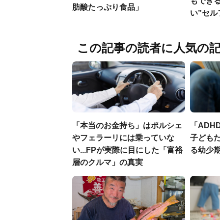
もでき
肪酸たっぷり食品」
い”セ
この記事の読者に人気の
「本当のお金持ち」はポルシェ
「ADH
やフェラーリには乗っていな
子ども
い...FPが実際に目にした「富裕
る幼少
層のクルマ」の真実