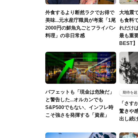
外食するより断然ラクでお得で
大地震
美味...元水産庁職員が考案「1尾
も食料で
2000円の鮮魚丸ごとフライパン
れだけ
料理」の非日常感
最も重要
BEST】
バフェットも「現金は危険だ」
期待を超
と警告した...オルカンでも
「さす
S&P500でもない、インフレ時
驚きや
こそ強さを発揮する「資産」
出し続