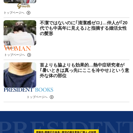
トップページへ
不潔ではないのに｢清潔感ゼロ｣…仲人が｢20
代でも中高年に見える｣と指摘する婚活女性
の髪形
トップページへ
首よりも脇よりも効果的…熱中症研究者が
｢暑いときは真っ先にここを冷やせ｣という意
外な体の部位
トップページへ