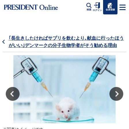
会員登録
検索
ログイン
｢長生きしたければサプリを飲むより､献血に行ったほう
がいい｣デンマークの分子生物学者がそう勧める理由