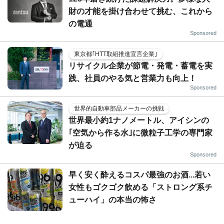
財の才能を掛け合わせて挑む、これから
の電通
Sponsored
東京都｢HTT取組推進宣言企業｣
リサイクル企業が節電・発電・蓄電を実
践、社員のやる気と営業力も向上！
Sponsored
世界的自動車部品メーカーの挑戦
世界最小約1ナノメートル、アイシンの
｢空気から作る水｣に微粒子工学の専門家
が迫る
Sponsored
早く安く酔えるコスパ最強のお酒...若い
女性もゴクゴク飲める「ストロング系チ
ューハイ」の本当の怖さ