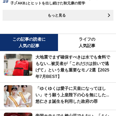
子｣｢AKB｣とヒットを出し続けた秋元康の哲学
もっと見る
この記事の読者に
ライフの
人気の記事
人気記事
大地震でまず確保すべきは水でも食料で
もない...被災者が「これだけは担いで逃
げて」という最も重要なモノ2選【2025
年7月BEST】
「ゆくゆくは愛子に天皇になってほし
い」そう願う上皇陛下の心を無にした...
悠仁さま誕生を利用した政府の罪
帝国ホテルでも椿山荘でもない...「ミシ