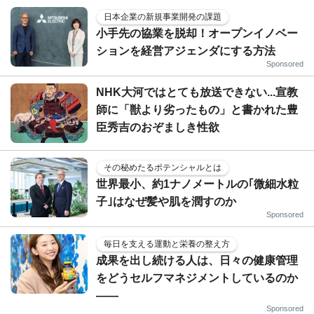
日本企業の新規事業開発の課題
小手先の協業を脱却！オープンイノベー
ションを経営アジェンダにする方法
Sponsored
NHK大河ではとても放送できない...宣教
師に「獣より劣ったもの」と書かれた豊
臣秀吉のおぞましき性欲
その秘めたるポテンシャルとは
世界最小、約1ナノメートルの｢微細水粒
子｣はなぜ髪や肌を潤すのか
Sponsored
毎日を支える運動と栄養の整え方
成果を出し続ける人は、日々の健康管理
をどうセルフマネジメントしているのか
——
Sponsored