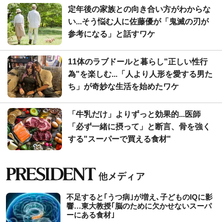
定年後の家族との向き合い方がわからな
い...そう悩む人に佐藤優が「鬼滅の刃が
参考になる」と話すワケ
11体のラブドールと暮らし"正しい性行
為"を楽しむ...「人より人形を愛する男た
ち」が奇妙な生活を始めたワケ
「牛乳だけ」よりずっと効果的...医師
「必ず一緒に摂って」と断言、骨を強く
する"スーパーで買える食材"
不足すると｢うつ病｣が増え､子どものIQに影
響…東大教授｢脳のために欠かせないスーパ
ーにある食材｣