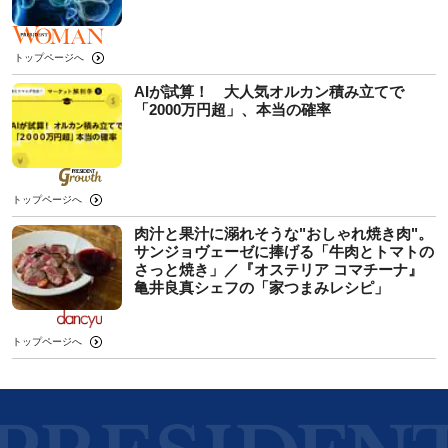
トップページへ
AIが試算！ 大人気オルカン積み立てで
「2000万円超」、本当の確率
トップページへ
肉汁と果汁に溺れそうな"おしゃれ焼き肉"。
サンジョヴェーゼに捧げる「牛肉とトマトの
さっと焼き」／『オステリア コマチーナ』
亀井良真シェフの「家つまみレシピ」
トップページへ