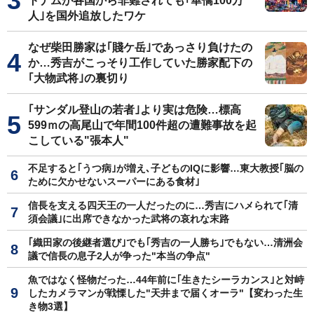
トナムが各国から非難されても｢華僑100万
人｣を国外追放したワケ
なぜ柴田勝家は｢賤ケ岳｣であっさり負けたの
か…秀吉がこっそり工作していた勝家配下の
｢大物武将｣の裏切り
｢サンダル登山の若者｣より実は危険…標高
599ｍの高尾山で年間100件超の遭難事故を起
こしている"張本人"
不足すると｢うつ病｣が増え､子どものIQに影響…東大教授｢脳の
ために欠かせないスーパーにある食材｣
信長を支える四天王の一人だったのに…秀吉にハメられて｢清
須会議｣に出席できなかった武将の哀れな末路
｢織田家の後継者選び｣でも｢秀吉の一人勝ち｣でもない…清洲会
議で信長の息子2人が争った"本当の争点"
魚ではなく怪物だった…44年前に｢生きたシーラカンス｣と対峙
したカメラマンが戦慄した"天井まで届くオーラ"【変わった生
き物3選】