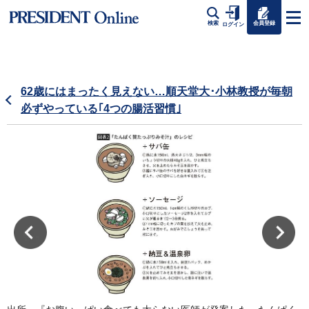
会員登録
検索
ログイン
62歳にはまったく見えない…順天堂大･小林教授が毎朝
必ずやっている｢4つの腸活習慣｣