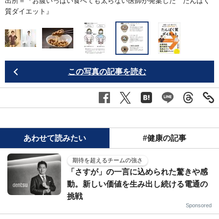
く
出所＝『
お腹いっぱい食べても太らない医師が発案した たんぱく
質ダイエット
』
この写真の記事を読む
あわせて読みたい
#健康の記事
期待を超えるチームの強さ
「さすが」の一言に込められた驚きや感
動。新しい価値を生み出し続ける電通の
挑戦
Sponsored