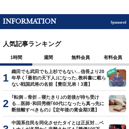
INFORMATION
Sponsored
人気記事ランキング
1時間
週間
無料会員
有料会員
織田でも武田でも上杉でもない…信長より20
年早く｢最初の天下人｣になった､教科書に載ら
ない戦国武将の名前【豊臣兄弟！3選】
｢転倒→骨折→寝たきり｣の老後が待ち受け
る…医師･和田秀樹｢60代になったら真っ先に
断捨離すべきもの｣【定年後の黄金期3選】
中国系住民を同化させたタイとは正反対…ベ