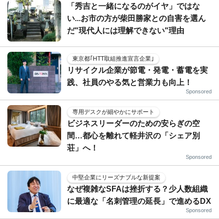
「秀吉と一緒になるのがイヤ」ではな
い...お市の方が柴田勝家との自害を選ん
だ"現代人には理解できない"理由
東京都｢HTT取組推進宣言企業｣
リサイクル企業が節電・発電・蓄電を実
践、社員のやる気と営業力も向上！
Sponsored
専用デスクが細やかにサポート
ビジネスリーダーのための安らぎの空
間…都心を離れて軽井沢の「シェア別
荘」へ！
Sponsored
中堅企業にリーズナブルな新提案
なぜ複雑なSFAは挫折する？少人数組織
に最適な「名刺管理の延長」で進めるDX
Sponsored