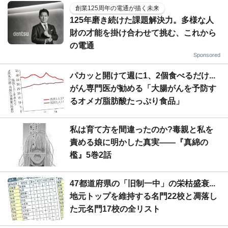
創業125周年の電通が描く未来
125年磨き続けた課題解決力。多様な人
財の才能を掛け合わせて挑む、これから
の電通
Sponsored
パカッと開けて週に1、2個食べるだけ...
がん専門医が勧める「大腸がんを予防す
るオメガ脂肪酸たっぷり食品」
私は育て方を間違ったのか?毒親と私を
責める娘に明かした真実――『真綿の
檻』5巻2話
47都道府県の「旧制一中」の栄枯盛衰...
地元トップを維持する名門22校と凋落し
た元名門17校の全リスト