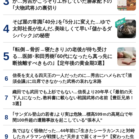
か…秀吉がこっそり工作していた勝家配下の
｢大物武将｣の裏切り
そば屋の常識｢40分｣を｢5分｣に変えた…ゆで
太郎社長が生んだ､美味しくて早い｢儲かるダ
シパック｣の秘密
｢転倒→骨折→寝たきり｣の老後が待ち受け
る…医師･和田秀樹｢60代になったら真っ先に
断捨離すべきもの｣【定年後の黄金期3選】
信長を支える四天王の一人だったのに…秀吉にハメられて｢清
須会議｣に出席できなかった武将の哀れな末路
織田でも武田でも上杉でもない…信長より20年早く｢最初の天
下人｣になった､教科書に載らない戦国武将の名前【豊臣兄弟！
3選】
｢サンダル登山の若者｣より実は危険…標高599ｍの高尾山で年
間100件超の遭難事故を起こしている"張本人"
魚ではなく怪物だった…44年前に｢生きたシーラカンス｣と対峙
したカメラマンが戦慄した"天井まで届くオーラ"【変わった生