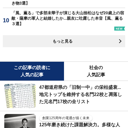
き物3選】
「風、薫る」で多部未華子が演じる大山捨松はなぜ20歳上の宿
敵・薩摩の軍人と結婚したか...親友に吐露した本音【風、薫る
３選】
もっと見る
この記事の読者に
社会の
人気の記事
人気記事
47都道府県の「旧制一中」の栄枯盛衰...
地元トップを維持する名門22校と凋落し
た元名門17校の全リスト
創業125周年の電通が描く未来
125年磨き続けた課題解決力。多様な人