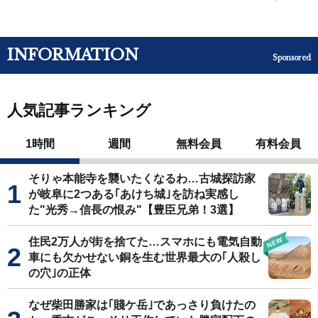
INFORMATION
Sponsored
人気記事ランキング
1時間
週間
無料会員
有料会員
そりゃ本能寺を襲いたくなるわ…古城探訪家
が岐阜に2つある｢あけち城｣を訪ね実感し
た"光秀→信長の恨み"【豊臣兄弟！3選】
住民2万人が街を捨てた…スマホにも電気自動
車にも欠かせない銅を生む世界最大の｢人殺し
の穴｣の正体
なぜ柴田勝家は｢賤ケ岳｣であっさり負けたの