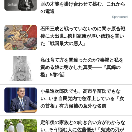
財の才能を掛け合わせて挑む、これから
の電通
Sponsored
石田三成と戦っていないのに関ヶ原合戦
後に大出世...徳川家康が厚い信頼を置い
た「戦国最大の悪人」
私は育て方を間違ったのか?毒親と私を
責める娘に明かした真実――『真綿の
檻』5巻2話
小泉進次郎氏でも、高市早苗氏でもな
い...いま自民党内で急浮上している「次
の首相」有力候補の意外な名前
定年後の家族との向き合い方がわからな
い...そう悩む人に佐藤優が「鬼滅の刃が