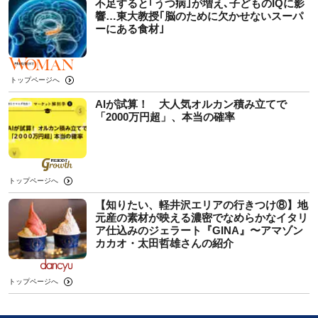
不足すると｢うつ病｣が増え､子どものIQに影
響…東大教授｢脳のために欠かせないスーパ
ーにある食材｣
トップページへ
AIが試算！ 大人気オルカン積み立てで
「2000万円超」、本当の確率
トップページへ
【知りたい、軽井沢エリアの行きつけ⑧】地
元産の素材が映える濃密でなめらかなイタリ
ア仕込みのジェラート『GINA』〜アマゾン
カカオ・太田哲雄さんの紹介
トップページへ