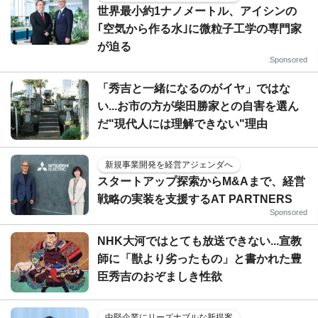
世界最小約1ナノメートル、アイシンの
｢空気から作る水｣に微粒子工学の専門家
が迫る
Sponsored
「秀吉と一緒になるのがイヤ」ではな
い...お市の方が柴田勝家との自害を選ん
だ"現代人には理解できない"理由
新規事業開発を経営アジェンダへ
スタートアップ探索からM&Aまで、経営
戦略の実装を支援するAT PARTNERS
Sponsored
NHK大河ではとても放送できない...宣教
師に「獣より劣ったもの」と書かれた豊
臣秀吉のおぞましき性欲
中堅企業にリーズナブルな新提案