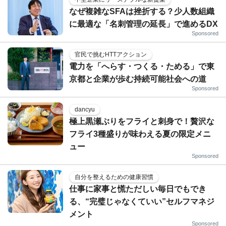
なぜ複雑なSFAは挫折する？少人数組織
に最適な「名刺管理の延長」で進めるDX
Sponsored
官民で挑むHTTアクション
電力を「へらす・つくる・ためる」で東
京都と企業が歩む持続可能社会への道
Sponsored
dancyu
極上黒瀬ぶりをフライと刺身で！贅沢な
フライ3種盛りが味わえる夏の限定メニ
ュー
Sponsored
自分を整えるための健康習慣
仕事に家事と慌ただしい毎日でもでき
る、“完璧じゃなくていい”セルフマネジ
メント
Sponsored