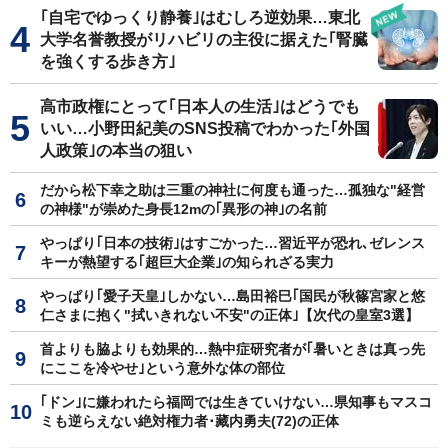
｢自宅でゆっくり静養｣はむしろ逆効果…東北
大学名誉教授がリハビリの主役に据えた｢腎臓
を強くする歩き方｣
高市政権にとって｢日本人の生活｣はどうでも
いい…小野田紀美のSNS投稿でわかった｢外国
人政策｣の本当の狙い
だから松下幸之助は三重の神社に何度も通った…孤独な"経営
の神様"が崇めた身長12mの｢異形の神｣の名前
やっぱり｢日本の技術｣はすごかった…習近平が恐れ､ゼレンス
キーが熱望する｢超巨大企業｣の知られざる実力
やっぱり｢愛子天皇｣しかない…島田裕巳｢国民が秋篠宮家と悠
仁さまに抱く"拭いきれない不安"の正体｣【次代の皇室3選】
首よりも脇よりも効果的…熱中症研究者が｢暑いときは真っ先
にここを冷やせ｣という意外な体の部位
｢ドン｣に嫌われたら福岡では生きていけない…県知事もマスコ
ミも逆らえない絶対権力者･藏内勇夫(72)の正体