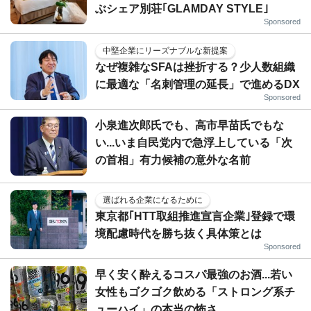
ぶシェア別荘｢GLAMDAY STYLE｣
Sponsored
中堅企業にリーズナブルな新提案
なぜ複雑なSFAは挫折する？少人数組織
に最適な「名刺管理の延長」で進めるDX
Sponsored
小泉進次郎氏でも、高市早苗氏でもな
い...いま自民党内で急浮上している「次
の首相」有力候補の意外な名前
選ばれる企業になるために
東京都｢HTT取組推進宣言企業｣登録で環
境配慮時代を勝ち抜く具体策とは
Sponsored
早く安く酔えるコスパ最強のお酒...若い
女性もゴクゴク飲める「ストロング系チ
ューハイ」の本当の怖さ