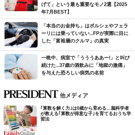
げて」という最も重要なモノ2選【2025
年7月BEST】
「本当のお金持ち」はポルシェやフェラ
ーリには乗っていない...FPが実際に目に
した「富裕層のクルマ」の真実
一晩中、病室で「うううああー!」と叫び
続けた...37歳の酒飲みに「地獄の激痛」
を与えた恐ろしい病気の名前
｢算数を解く力｣は0歳から育める…脳科学者
が教える｢算数が得意な子｣を育てるおうち学
習法