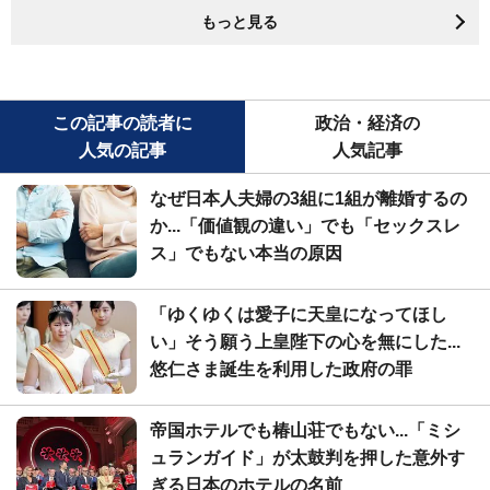
もっと見る
この記事の読者に
政治・経済の
人気の記事
人気記事
なぜ日本人夫婦の3組に1組が離婚するの
か...「価値観の違い」でも「セックスレ
ス」でもない本当の原因
「ゆくゆくは愛子に天皇になってほし
い」そう願う上皇陛下の心を無にした...
悠仁さま誕生を利用した政府の罪
帝国ホテルでも椿山荘でもない...「ミシ
ュランガイド」が太鼓判を押した意外す
ぎる日本のホテルの名前