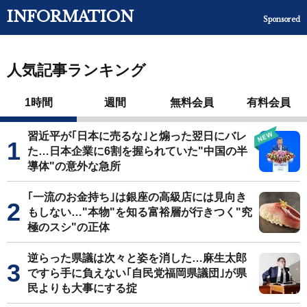
INFORMATION
Sponsored
人気記事ランキング
1時間
週間
無料会員
有料会員
習近平が｢日本に売るな｣と煽った翌日にバレ
た…日本企業に6割を握られていた"中国の半
導体"の意外な急所
｢一流のお金持ち｣は銀座の高級店には見向き
もしない…"本物"を知る富裕層が行きつく"究
極のスシ"の正体
逆らった県議は次々と姿を消した…麻生太郎
ですら手に負えない｢自民党福岡県議団｣が県
民よりも大事にする掟