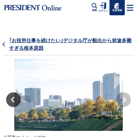
会員登録
検索
ログイン
｢お役所仕事を続けたい｣デジタル庁が船出から前途多難
すぎる根本原因