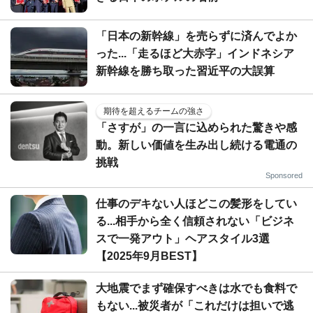
「日本の新幹線」を売らずに済んでよか
った...「走るほど大赤字」インドネシア
新幹線を勝ち取った習近平の大誤算
期待を超えるチームの強さ
「さすが」の一言に込められた驚きや感
動。新しい価値を生み出し続ける電通の
挑戦
Sponsored
仕事のデキない人ほどこの髪形をしてい
る...相手から全く信頼されない「ビジネ
スで一発アウト」ヘアスタイル3選
【2025年9月BEST】
大地震でまず確保すべきは水でも食料で
もない...被災者が「これだけは担いで逃