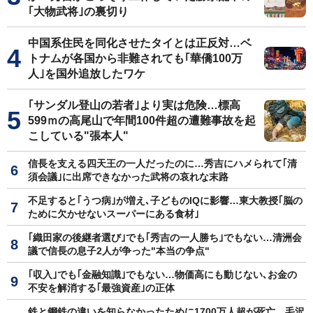
｢大物武将｣の裏切り
中国系住民を同化させたタイとは正反対…ベ
トナムが各国から非難されても｢華僑100万
人｣を国外追放したワケ
｢サンダル登山の若者｣より実は危険…標高
599ｍの高尾山で年間100件超の遭難事故を起
こしている"張本人"
信長を支える四天王の一人だったのに…秀吉にハメられて｢清
須会議｣に出席できなかった武将の哀れな末路
不足すると｢うつ病｣が増え､子どものIQに影響…東大教授｢脳の
ために欠かせないスーパーにある食材｣
｢織田家の後継者選び｣でも｢秀吉の一人勝ち｣でもない…清洲会
議で信長の息子2人が争った"本当の争点"
｢収入｣でも｢金融知識｣でもない…物価高にも動じない､お金の
不安を解消する｢最強資産｣の正体
鉄と鋼鉄の違いを知らなかったために1700万人超が死亡…毛沢