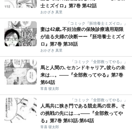
士ミズイロ』第7巻 第42話
おかざき 真里
「コミック『胚培養士ミズイロ』」
妻は42歳｡不妊治療の保険診療適用期限
が迫る夫婦の決断ーー『胚培養士ミズイ
ロ』第7巻 第38話
おかざき 真里
「コミック『全部救ってやる』」
馬と人間の､セカンドキャリア｡彼らの未
来は…。――『全部救ってやる』第7巻
第64話
常喜 寝太郎
「コミック『全部救ってやる』」
人馬共に狭き門である競走馬の世界。そ
の挑戦の先には…｡――『全部救ってや
る』第7巻 第63話-第64話
常喜 寝太郎