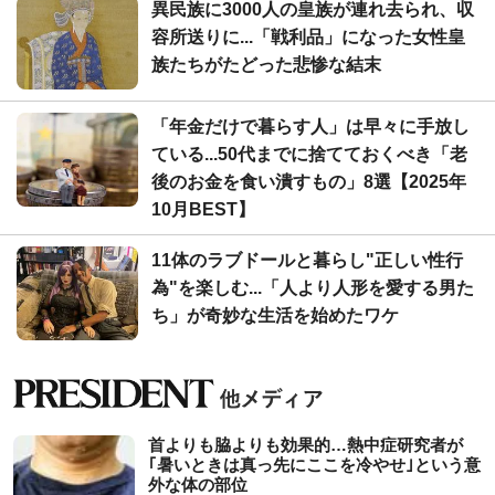
異民族に3000人の皇族が連れ去られ、収
容所送りに...「戦利品」になった女性皇
族たちがたどった悲惨な結末
「年金だけで暮らす人」は早々に手放し
ている...50代までに捨てておくべき「老
後のお金を食い潰すもの」8選【2025年
10月BEST】
11体のラブドールと暮らし"正しい性行
為"を楽しむ...「人より人形を愛する男た
ち」が奇妙な生活を始めたワケ
首よりも脇よりも効果的…熱中症研究者が
｢暑いときは真っ先にここを冷やせ｣という意
外な体の部位