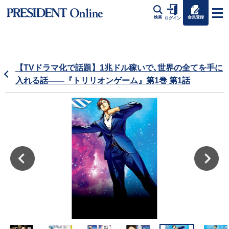
会員登録
検索
ログイン
【TVドラマ化で話題】1兆ドル稼いで､世界の全てを手に
入れる話――『トリリオンゲーム』第1巻 第1話