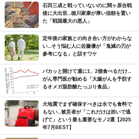
石田三成と戦っていないのに関ヶ原合戦
後に大出世...徳川家康が厚い信頼を置い
た「戦国最大の悪人」
定年後の家族との向き合い方がわからな
い...そう悩む人に佐藤優が「鬼滅の刃が
参考になる」と話すワケ
パカッと開けて週に1、2個食べるだけ...
がん専門医が勧める「大腸がんを予防す
るオメガ脂肪酸たっぷり食品」
大地震でまず確保すべきは水でも食料で
もない...被災者が「これだけは担いで逃
げて」という最も重要なモノ2選【2025
年7月BEST】