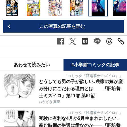
この写真の記事を読む
あわせて読みたい
#小学館コミックの記事
「コミック『胚培養士ミズイロ』」
どうしても男の子が欲しい｡農家の嫁が産
み分けにこだわる理由とは――『胚培養
士ミズイロ』第11巻 第61話
おかざき 真里
「コミック『胚培養士ミズイロ』」
受験に有利な4月か5月生まれにしたい｡
産む時期の厳選は愛なのか――『胚培養