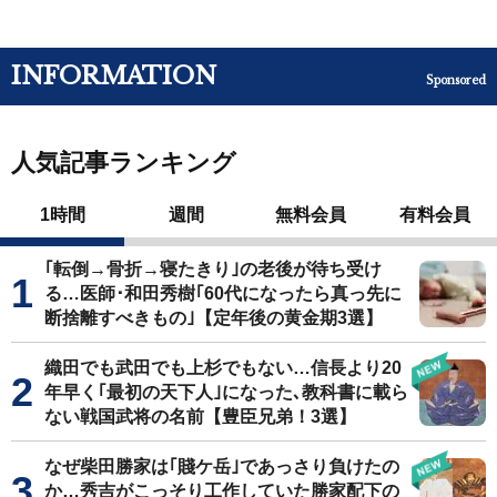
INFORMATION
Sponsored
人気記事ランキング
1時間
週間
無料会員
有料会員
｢転倒→骨折→寝たきり｣の老後が待ち受け
る…医師･和田秀樹｢60代になったら真っ先に
断捨離すべきもの｣【定年後の黄金期3選】
織田でも武田でも上杉でもない…信長より20
年早く｢最初の天下人｣になった､教科書に載ら
ない戦国武将の名前【豊臣兄弟！3選】
なぜ柴田勝家は｢賤ケ岳｣であっさり負けたの
か…秀吉がこっそり工作していた勝家配下の