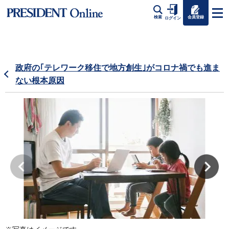
会員登録
検索
ログイン
政府の｢テレワーク移住で地方創生｣がコロナ禍でも進ま
ない根本原因