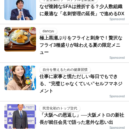
なぜ複雑なSFAは挫折する？少人数組織
に最適な「名刺管理の延長」で進めるDX
Sponsored
dancyu
極上黒瀬ぶりをフライと刺身で！贅沢な
フライ3種盛りが味わえる夏の限定メニ
ュー
Sponsored
自分を整えるための健康習慣
仕事に家事と慌ただしい毎日でもでき
る、“完璧じゃなくていい”セルフマネジ
メント
Sponsored
民営化初のトップ交代
「大阪への恩返し」──大阪メトロの新社
長が就任会見で語った意外な思い出
Sponsored