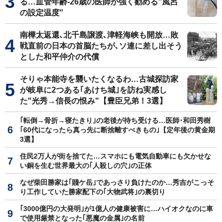
る…血管年齢-26歳の医師が強く勧める"風呂
の設定温度"
南樺太返還､北千島譲渡､津軽海峡も開放…敗
戦直前の日本の首脳たちが､ソ連に差し出そう
とした和平仲介の代償
そりゃ本能寺を襲いたくなるわ…古城探訪家
が岐阜に2つある｢あけち城｣を訪ね実感し
た"光秀→信長の恨み"【豊臣兄弟！3選】
｢転倒→骨折→寝たきり｣の老後が待ち受ける…医師･和田秀樹
｢60代になったら真っ先に断捨離すべきもの｣【定年後の黄金期
3選】
住民2万人が街を捨てた…スマホにも電気自動車にも欠かせな
い銅を生む世界最大の｢人殺しの穴｣の正体
なぜ柴田勝家は｢賤ケ岳｣であっさり負けたのか…秀吉がこっそ
り工作していた勝家配下の｢大物武将｣の裏切り
｢3000億円の大発明｣が1億人の健康被害に…ハイオクなのに車
で使用厳禁となった｢悪魔の金属｣の名前