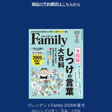
雑誌の予約購読はこちらから
プレジデントFamily 2026年夏号
頭のいい子が育つ「育脳」大百科