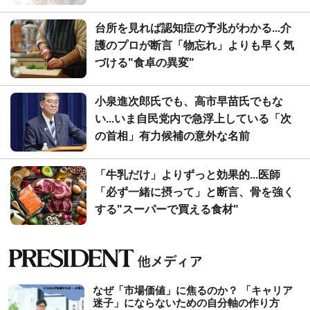
台所を見れば認知症の予兆がわかる...介
護のプロが断言「物忘れ」よりも早く気
づける"食卓の異変"
小泉進次郎氏でも、高市早苗氏でもな
い...いま自民党内で急浮上している「次
の首相」有力候補の意外な名前
「牛乳だけ」よりずっと効果的...医師
「必ず一緒に摂って」と断言、骨を強く
する"スーパーで買える食材"
なぜ「市場価値」に焦るのか？ 「キャリア
迷子」にならないための自分軸の作り方