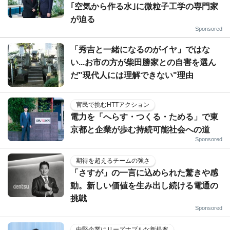
｢空気から作る水｣に微粒子工学の専門家
が迫る
Sponsored
「秀吉と一緒になるのがイヤ」ではな
い...お市の方が柴田勝家との自害を選ん
だ"現代人には理解できない"理由
官民で挑むHTTアクション
電力を「へらす・つくる・ためる」で東
京都と企業が歩む持続可能社会への道
Sponsored
期待を超えるチームの強さ
「さすが」の一言に込められた驚きや感
動。新しい価値を生み出し続ける電通の
挑戦
Sponsored
中堅企業にリーズナブルな新提案