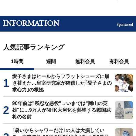
INFORMATION
Sponsored
人気記事ランキング
1時間
週間
無料会員
有料会員
愛子さまはヒールからフラットシューズに履
き替えた…皇室研究家が確信した｢愛子さまの
求心力｣の根拠
90年前は"残忍な悪役"→いまでは"岡山の英
雄"に…9万人がNHK大河化を熱望する戦国武
将の名前
｢暑いからシャワーだけ｣の人は大損してい