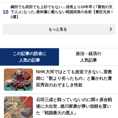
織田でも武田でも上杉でもない…信長より20年早く｢最初の天
下人｣になった､教科書に載らない戦国武将の名前【豊臣兄弟！
3選】
もっと見る
この記事の読者に
政治・経済の
人気の記事
人気記事
NHK大河ではとても放送できない...宣教
師に「獣より劣ったもの」と書かれた豊
臣秀吉のおぞましき性欲
石田三成と戦っていないのに関ヶ原合戦
後に大出世...徳川家康が厚い信頼を置い
た「戦国最大の悪人」