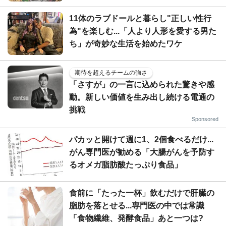
11体のラブドールと暮らし"正しい性行
為"を楽しむ...「人より人形を愛する男た
ち」が奇妙な生活を始めたワケ
期待を超えるチームの強さ
「さすが」の一言に込められた驚きや感
動。新しい価値を生み出し続ける電通の
挑戦
Sponsored
パカッと開けて週に1、2個食べるだけ...
がん専門医が勧める「大腸がんを予防す
るオメガ脂肪酸たっぷり食品」
食前に「たった一杯」飲むだけで肝臓の
脂肪を落とせる...専門医の中では常識
「食物繊維、発酵食品」あと一つは?