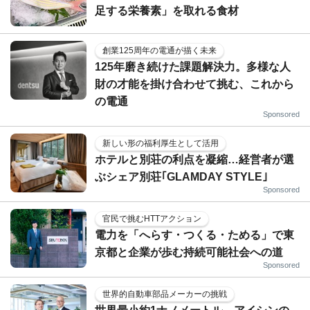
足する栄養素」を取れる食材
創業125周年の電通が描く未来
125年磨き続けた課題解決力。多様な人
財の才能を掛け合わせて挑む、これから
の電通
Sponsored
新しい形の福利厚生として活用
ホテルと別荘の利点を凝縮…経営者が選
ぶシェア別荘｢GLAMDAY STYLE｣
Sponsored
官民で挑むHTTアクション
電力を「へらす・つくる・ためる」で東
京都と企業が歩む持続可能社会への道
Sponsored
世界的自動車部品メーカーの挑戦