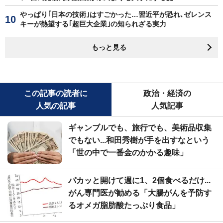
やっぱり｢日本の技術｣はすごかった…習近平が恐れ､ゼレンス
キーが熱望する｢超巨大企業｣の知られざる実力
もっと見る
この記事の読者に
政治・経済の
人気の記事
人気記事
ギャンブルでも、旅行でも、美術品収集
でもない...和田秀樹が手を出すなという
「世の中で一番金のかかる趣味」
パカッと開けて週に1、2個食べるだけ...
がん専門医が勧める「大腸がんを予防す
るオメガ脂肪酸たっぷり食品」