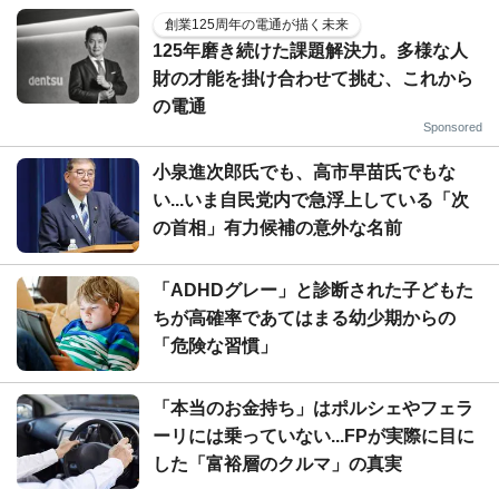
創業125周年の電通が描く未来
125年磨き続けた課題解決力。多様な人
財の才能を掛け合わせて挑む、これから
の電通
Sponsored
小泉進次郎氏でも、高市早苗氏でもな
い...いま自民党内で急浮上している「次
の首相」有力候補の意外な名前
「ADHDグレー」と診断された子どもた
ちが高確率であてはまる幼少期からの
「危険な習慣」
「本当のお金持ち」はポルシェやフェラ
ーリには乗っていない...FPが実際に目に
した「富裕層のクルマ」の真実