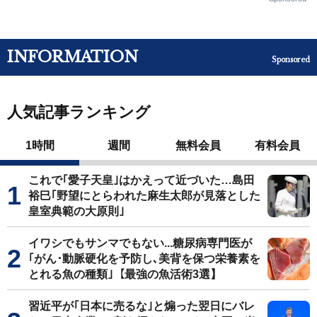
INFORMATION
Sponsored
人気記事ランキング
1時間
週間
無料会員
有料会員
これで｢愛子天皇｣はかえって近づいた…島田
裕巳｢野望にとらわれた麻生太郎が見落とした
皇室典範の大原則｣
イワシでもサンマでもない...糖尿病専門医が
｢がん･動脈硬化を予防し､美背を保つ栄養素を
とれる魚の種類｣【最強の魚活術3選】
習近平が｢日本に売るな｣と煽った翌日にバレ