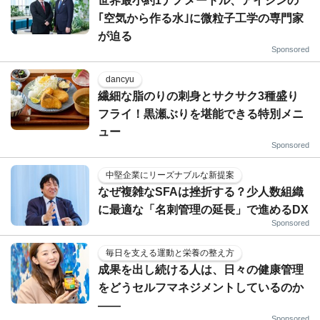
世界最小約1ナノメートル、アイシンの
｢空気から作る水｣に微粒子工学の専門家
が迫る
Sponsored
dancyu
繊細な脂のりの刺身とサクサク3種盛り
フライ！黒瀬ぶりを堪能できる特別メニ
ュー
Sponsored
中堅企業にリーズナブルな新提案
なぜ複雑なSFAは挫折する？少人数組織
に最適な「名刺管理の延長」で進めるDX
Sponsored
毎日を支える運動と栄養の整え方
成果を出し続ける人は、日々の健康管理
をどうセルフマネジメントしているのか
——
Sponsored