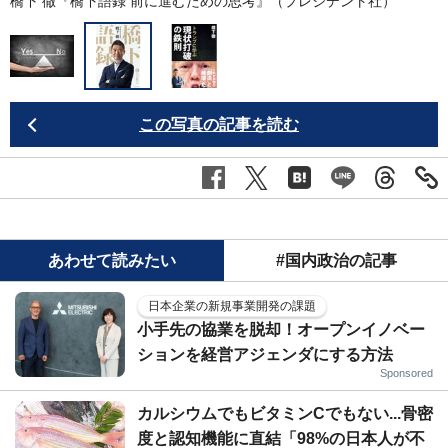
橋下 徹『橋下語録 前に進むための思考』（プレジデント社）
この写真の記事を読む
あわせて読みたい
#国内政治の記事
日本企業の新規事業開発の課題
小手先の協業を脱却！オープンイノベー
ションを経営アジェンダにする方法
Sponsored
カルシウムでもビタミンCでもない...骨密
度と認知機能に直結「98%の日本人が不