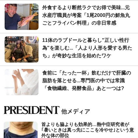
外食するより断然ラクでお得で美味...元
水産庁職員が考案「1尾2000円の鮮魚丸
ごとフライパン料理」の非日常感
11体のラブドールと暮らし"正しい性行
為"を楽しむ...「人より人形を愛する男た
ち」が奇妙な生活を始めたワケ
食前に「たった一杯」飲むだけで肝臓の
脂肪を落とせる...専門医の中では常識
「食物繊維、発酵食品」あと一つは?
首よりも脇よりも効果的…熱中症研究者が
｢暑いときは真っ先にここを冷やせ｣という意
外な体の部位