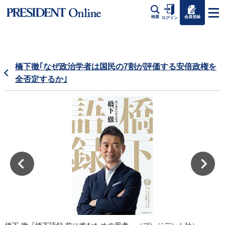
会員登録
検索
ログイン
橋下徹｢なぜ政治学者は国民の7割が評価する安倍政権を
全否定するか｣