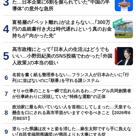
た…日本企業に6割を握られていた"中国の半
導体"の意外な急所
富裕層の｢ペット離れ｣が止まらない…｢300万
円の血統書付き犬は時代遅れ｣という真のお金
持ちが"向かった先"
高市政権にとって｢日本人の生活｣はどうでも
いい…小野田紀美のSNS投稿でわかった｢外国
人政策｣の本当の狙い
名前を書く紙も整理券もない…フランス人が日本みたいに｢行
列｣に並ばないのに｢順番｣を守れる謎システム
そりゃ仕事のことを一瞬で忘れられるわ…グーグル共同創業者
が仕事終わりに没頭していた"特殊な運動"の正体
政治家に最も向いていない人を首相にしてしまった…天皇すら
懸念を口にされる高市早苗がいますぐやるべきこと【2026年6
月BEST】
逆らった県議は次々と姿を消した…麻生太郎ですら手に負えな
い｢自民党福岡県議団｣が県民よりも大事にする掟