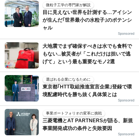
微粒子工学の専門家が解説
目に見えない世界を計測する…アイシン
が生んだ｢世界最小の水粒子｣のポテンシ
ャル
Sponsored
大地震でまず確保すべきは水でも食料で
もない...被災者が「これだけは担いで逃
げて」という最も重要なモノ2選
選ばれる企業になるために
東京都｢HTT取組推進宣言企業｣登録で環
境配慮時代を勝ち抜く具体策とは
Sponsored
事業ポートフォリオの変革に挑戦
三菱電機とAT PARTNERSが語る、新規
事業開発成功の条件と失敗要因
Sponsored