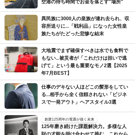
空港の待ち時間でお金を落とす"場所"
異民族に3000人の皇族が連れ去られ、収
容所送りに...「戦利品」になった女性皇
族たちがたどった悲惨な結末
大地震でまず確保すべきは水でも食料で
もない...被災者が「これだけは担いで逃
げて」という最も重要なモノ2選【2025
年7月BEST】
仕事のデキない人ほどこの髪形をしてい
る...相手から全く信頼されない「ビジネ
スで一発アウト」ヘアスタイル3選
創業125周年の電通が描く未来
125年磨き続けた課題解決力。多様な人
財の才能を掛け合わせて挑む、これから