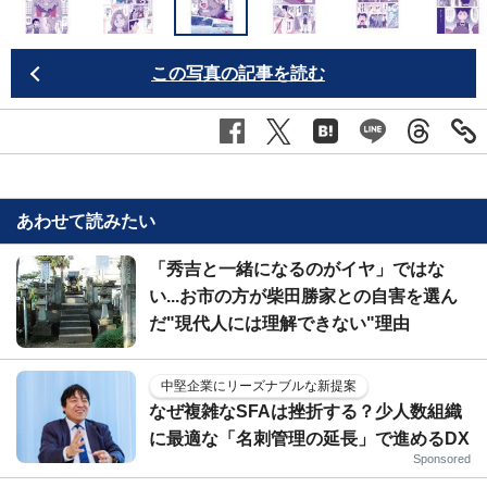
この写真の記事を読む
あわせて読みたい
「秀吉と一緒になるのがイヤ」ではな
い...お市の方が柴田勝家との自害を選ん
だ"現代人には理解できない"理由
中堅企業にリーズナブルな新提案
なぜ複雑なSFAは挫折する？少人数組織
に最適な「名刺管理の延長」で進めるDX
Sponsored