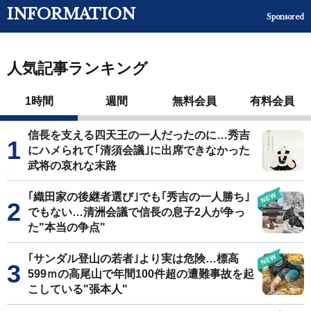
INFORMATION
Sponsored
人気記事ランキング
1時間
週間
無料会員
有料会員
信長を支える四天王の一人だったのに…秀吉
にハメられて｢清須会議｣に出席できなかった
武将の哀れな末路
｢織田家の後継者選び｣でも｢秀吉の一人勝ち｣
でもない…清洲会議で信長の息子2人が争っ
た"本当の争点"
｢サンダル登山の若者｣より実は危険…標高
599ｍの高尾山で年間100件超の遭難事故を起
こしている"張本人"