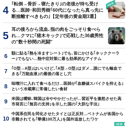
｢転倒→骨折→寝たきり｣の老後が待ち受け
る…医師･和田秀樹｢60代になったら真っ先に
断捨離すべきもの｣【定年後の黄金期3選】
耳の後ろから流血､指の肉をごっそり食べら
れ…クマに｢猪木キック｣で応戦した36歳男性
の"数十秒間の死闘"
額に貼る｢熱を冷ますシート｣でも､首にかける｢ネッククーラ
ー｣でもない…熱中症対策に最も効果的なアイテム
｢O型→A型｣はいいけど､｢A型→O型｣はダメ…誰にでも輸血で
きる｢万能血液｣の最後の落とし穴
味噌汁に入れて食べるだけ…医師が｢血糖値スパイクを抑える｣
という冷蔵庫に常備したい食材
米国は曖昧､韓国は冷ややかだったが…習近平を激怒させた高
市発言に｢無言の支持｣を示した国の｢大胆な手法｣
中国系住民を同化させたタイとは正反対…ベトナムが各国から
非難されても｢華僑100万人｣を国外追放したワケ