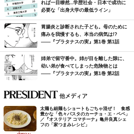
れば一目瞭然...学歴社会・日本で成功に
必要な「出身大学の最低ライン」
胃腸炎と診断された子ども。母のために
痛みを我慢するも、本当の病気は!?
――『プラタナスの実』第1巻 第1話
姉弟で留守番中。姉が目を離した隙に、
幼い弟が食べてしまった危険物とは
――『プラタナスの実』第1巻 第2話
太麺も細麺もショートもごちゃ混ぜ！ 食感
豊かな「色々パスタのカーチョ・エ・ペペ」
／『オステリア コマチーナ』亀井良真シェ
フの「家つまみレシピ」