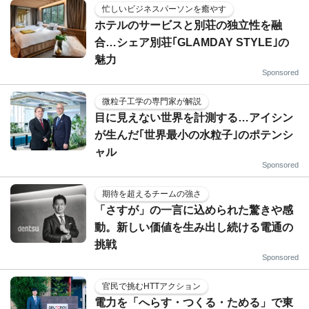
忙しいビジネスパーソンを癒やす
ホテルのサービスと別荘の独立性を融
合…シェア別荘｢GLAMDAY STYLE｣の
魅力
Sponsored
微粒子工学の専門家が解説
目に見えない世界を計測する…アイシン
が生んだ｢世界最小の水粒子｣のポテンシ
ャル
Sponsored
期待を超えるチームの強さ
「さすが」の一言に込められた驚きや感
動。新しい価値を生み出し続ける電通の
挑戦
Sponsored
官民で挑むHTTアクション
電力を「へらす・つくる・ためる」で東