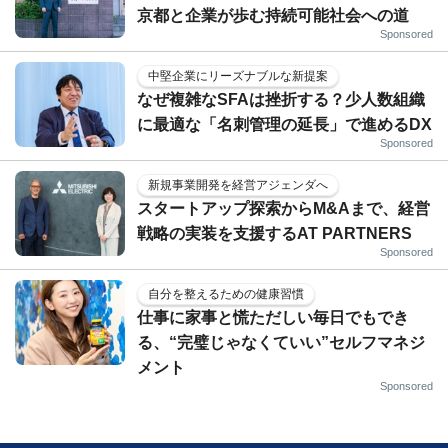
京都と企業が歩む持続可能社会への道
Sponsored
中堅企業にリーズナブルな新提案
なぜ複雑なSFAは挫折する？少人数組織
に最適な「名刺管理の延長」で進めるDX
Sponsored
新規事業開発を経営アジェンダへ
スタートアップ探索からM&Aまで、経営
戦略の実装を支援するAT PARTNERS
Sponsored
自分を整えるための健康習慣
仕事に家事と慌ただしい毎日でもでき
る、“完璧じゃなくていい”セルフマネジ
メント
Sponsored