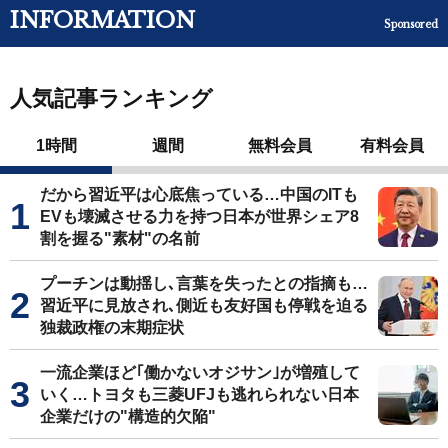
INFORMATION
Sponsored
人気記事ランキング
1時間
週間
無料会員
有料会員
だから習近平は心底焦っている…中国のITも
EVも壊滅させる力を持つ日本が世界シェア8
割を握る"素材"の名前
プーチンは動揺し､言葉を失ったとの指摘も…
習近平に見放され､側近も友好国も停戦を迫る
独裁政権の末期症状
一流企業ほど｢働かないオジサン｣が増殖して
いく…トヨタも三菱UFJも逃れられない日本
企業だけの"構造的欠陥"