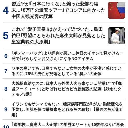
習近平が｢日本に行くな｣と煽った悲惨な結
末…｢8万円の激安ツアー｣でロシアに向かった
中国人観光客の誤算
これで｢愛子天皇｣はかえって近づいた…島田
裕巳｢野望にとらわれた麻生太郎が見落とした
皇室典範の大原則｣
｢ボディーバッグ｣より評判が悪い…休日のイオンで見かける一
発で｢だらしないお父さん｣になるNGアイテム
ワキの臭いでも､口臭でもない…女性の大半が不潔と感じてい
るのに､75%の男性が見落としている"臭い"の正体
大阪駅直結なのに､日本人も外国人客も来ない…開業1年で｢廃
墟フードコート｣と呼ばれたピカピカ新施設の悲劇【残念なタ
テモノ3選】
イワシでもサンマでもない...糖尿病専門医が｢がん･動脈硬化を
予防し､美肌を保つ栄養素をとれる魚の種類｣【最強の魚活術3
選】
｢進学校→慶應大→大企業｣の学歴エリートが10数年ぶりに再会