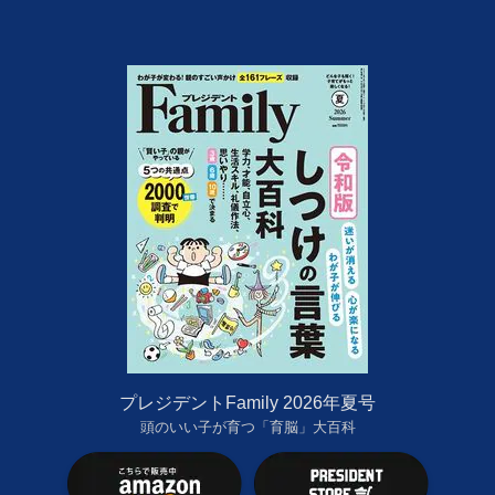
プレジデントFamily 2026年夏号
頭のいい子が育つ「育脳」大百科