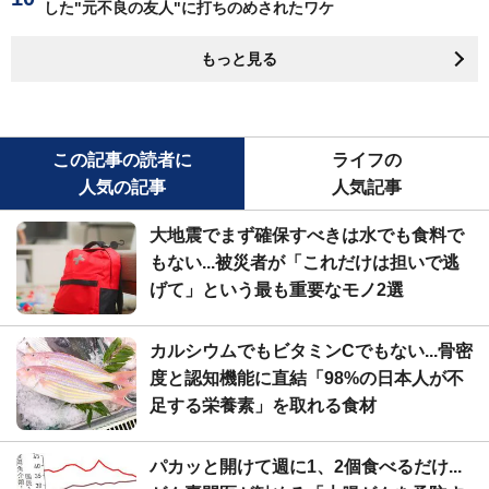
した"元不良の友人"に打ちのめされたワケ
もっと見る
この記事の読者に
ライフの
人気の記事
人気記事
大地震でまず確保すべきは水でも食料で
もない...被災者が「これだけは担いで逃
げて」という最も重要なモノ2選
カルシウムでもビタミンCでもない...骨密
度と認知機能に直結「98%の日本人が不
足する栄養素」を取れる食材
パカッと開けて週に1、2個食べるだけ...