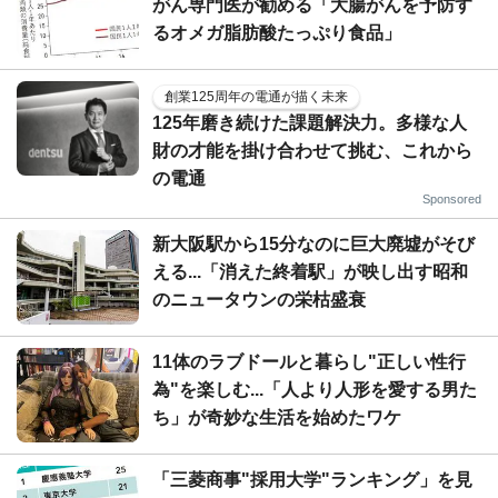
がん専門医が勧める「大腸がんを予防す
るオメガ脂肪酸たっぷり食品」
創業125周年の電通が描く未来
125年磨き続けた課題解決力。多様な人
財の才能を掛け合わせて挑む、これから
の電通
Sponsored
新大阪駅から15分なのに巨大廃墟がそび
える...「消えた終着駅」が映し出す昭和
のニュータウンの栄枯盛衰
11体のラブドールと暮らし"正しい性行
為"を楽しむ...「人より人形を愛する男た
ち」が奇妙な生活を始めたワケ
「三菱商事"採用大学"ランキング」を見