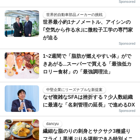
Sponsored
世界的自動車部品メーカーの挑戦
世界最小約1ナノメートル、アイシンの
｢空気から作る水｣に微粒子工学の専門家
が迫る
Sponsored
1~2週間で「脂肪が燃えやすい体」がで
きあがる...スーパーで買える「最強低カ
ロリー食材」の「最強調理法」
中堅企業にリーズナブルな新提案
なぜ複雑なSFAは挫折する？少人数組織
に最適な「名刺管理の延長」で進めるDX
Sponsored
dancyu
繊細な脂のりの刺身とサクサク3種盛り
フライ！黒瀬ぶりを堪能できる特別メニ