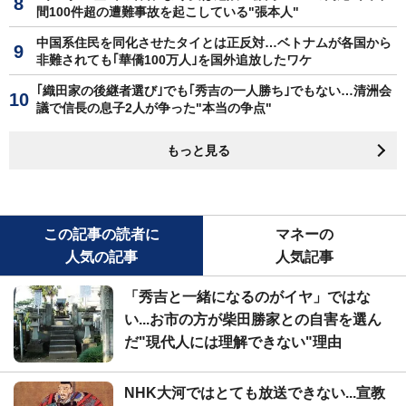
間100件超の遭難事故を起こしている"張本人"
中国系住民を同化させたタイとは正反対…ベトナムが各国から
非難されても｢華僑100万人｣を国外追放したワケ
｢織田家の後継者選び｣でも｢秀吉の一人勝ち｣でもない…清洲会
議で信長の息子2人が争った"本当の争点"
もっと見る
この記事の読者に
マネーの
人気の記事
人気記事
「秀吉と一緒になるのがイヤ」ではな
い...お市の方が柴田勝家との自害を選ん
だ"現代人には理解できない"理由
NHK大河ではとても放送できない...宣教