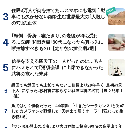
住民2万人が街を捨てた…スマホにも電気自動
車にも欠かせない銅を生む世界最大の｢人殺し
の穴｣の正体
｢転倒→骨折→寝たきり｣の老後が待ち受け
る…医師･和田秀樹｢60代になったら真っ先に
断捨離すべきもの｣【定年後の黄金期3選】
信長を支える四天王の一人だったのに…秀吉
にハメられて｢清須会議｣に出席できなかった
武将の哀れな末路
織田でも武田でも上杉でもない…信長より20年早く｢最初の天
下人｣になった､教科書に載らない戦国武将の名前【豊臣兄弟！
3選】
魚ではなく怪物だった…44年前に｢生きたシーラカンス｣と対峙
したカメラマンが戦慄した"天井まで届くオーラ"【変わった生
き物3選】
｢サンダル登山の若者｣より実は危険…標高599ｍの高尾山で年