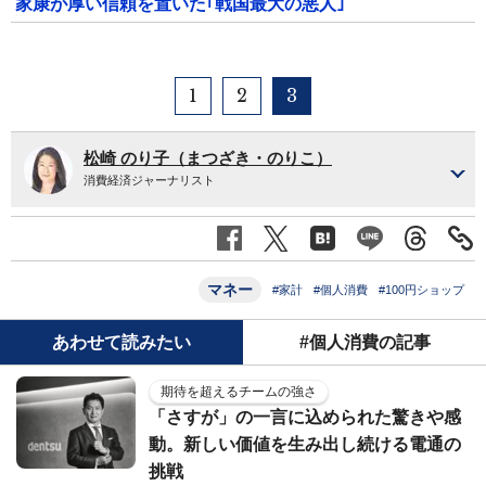
家康が厚い信頼を置いた｢戦国最大の悪人｣
1
2
3
松崎 のり子（まつざき・のりこ）
消費経済ジャーナリスト
マネー
#家計
#個人消費
#100円ショップ
あわせて読みたい
#個人消費の記事
期待を超えるチームの強さ
「さすが」の一言に込められた驚きや感
動。新しい価値を生み出し続ける電通の
挑戦