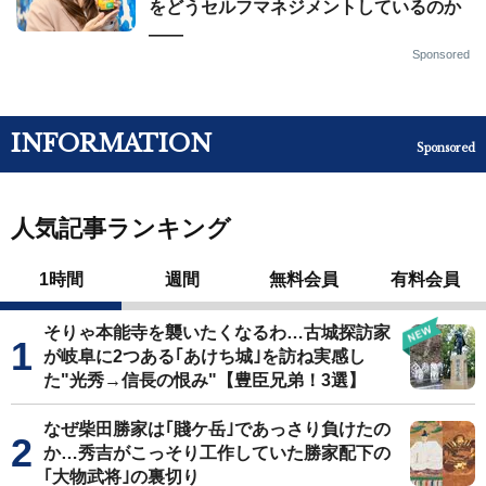
をどうセルフマネジメントしているのか
——
Sponsored
INFORMATION
Sponsored
人気記事ランキング
1時間
週間
無料会員
有料会員
そりゃ本能寺を襲いたくなるわ…古城探訪家
が岐阜に2つある｢あけち城｣を訪ね実感し
た"光秀→信長の恨み"【豊臣兄弟！3選】
なぜ柴田勝家は｢賤ケ岳｣であっさり負けたの
か…秀吉がこっそり工作していた勝家配下の
｢大物武将｣の裏切り