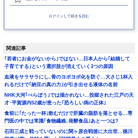
ログインして続きを読む
関連記事
｢若者にお金がないから｣ではない…日本人から｢結婚して
子育てする｣という選択肢が消えていく3つの原因
血液をサラサラにし､骨のヨボヨボ化を防ぐ…大さじ1杯入
れるだけで｢納豆の真の力｣が引き出せる液体の名前
NHK大河｢べらぼう｣では描かれない…投獄された江戸の天
才･平賀源内52歳が患った｢恐ろしい病の正体｣
食前に｢たった一杯｣飲むだけで肝臓の脂肪を落とせる…専
門医の中では常識｢食物繊維､発酵食品｣あと一つは?
石田三成と戦っていないのに関ヶ原合戦後に大出世…徳川