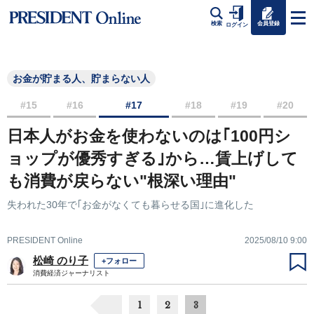
会員登録
検索
ログイン
お金が貯まる人、貯まらない人
#15
#16
#17
#18
#19
#20
日本人がお金を使わないのは｢100円シ
ョップが優秀すぎる｣から…賃上げして
も消費が戻らない"根深い理由"
失われた30年で｢お金がなくても暮らせる国｣に進化した
PRESIDENT Online
2025/08/10 9:00
松崎 のり子
+フォロー
消費経済ジャーナリスト
1
2
3