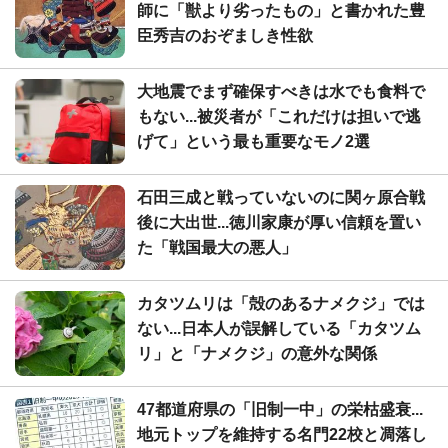
師に「獣より劣ったもの」と書かれた豊
臣秀吉のおぞましき性欲
大地震でまず確保すべきは水でも食料で
もない...被災者が「これだけは担いで逃
げて」という最も重要なモノ2選
石田三成と戦っていないのに関ヶ原合戦
後に大出世...徳川家康が厚い信頼を置い
た「戦国最大の悪人」
カタツムリは「殻のあるナメクジ」では
ない...日本人が誤解している「カタツム
リ」と「ナメクジ」の意外な関係
47都道府県の「旧制一中」の栄枯盛衰...
地元トップを維持する名門22校と凋落し