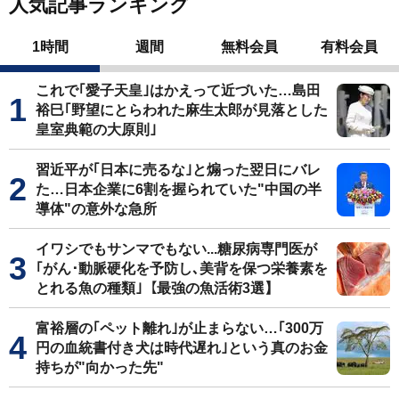
人気記事ランキング
1時間
週間
無料会員
有料会員
これで｢愛子天皇｣はかえって近づいた…島田
裕巳｢野望にとらわれた麻生太郎が見落とした
皇室典範の大原則｣
習近平が｢日本に売るな｣と煽った翌日にバレ
た…日本企業に6割を握られていた"中国の半
導体"の意外な急所
イワシでもサンマでもない...糖尿病専門医が
｢がん･動脈硬化を予防し､美背を保つ栄養素を
とれる魚の種類｣【最強の魚活術3選】
富裕層の｢ペット離れ｣が止まらない…｢300万
円の血統書付き犬は時代遅れ｣という真のお金
持ちが"向かった先"