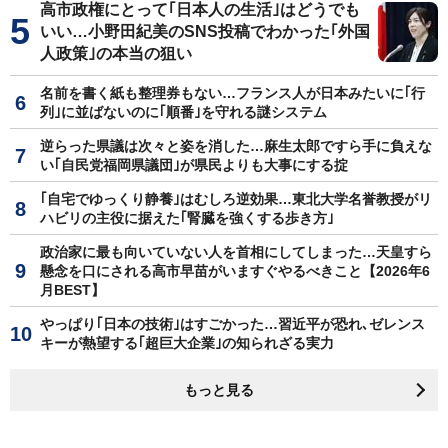
高市政権にとって｢日本人の生活｣はどうでも
いい…小野田紀美のSNS投稿でわかった｢外国
人政策｣の本当の狙い
名前を書く紙も整理券もない…フランス人が日本みたいに｢行
列｣に並ばないのに｢順番｣を守れる謎システム
逆らった県議は次々と姿を消した…麻生太郎ですら手に負えな
い｢自民党福岡県議団｣が県民よりも大事にする掟
｢自宅でゆっくり静養｣はむしろ逆効果…東北大学名誉教授がリ
ハビリの主役に据えた｢腎臓を強くする歩き方｣
政治家に最も向いていない人を首相にしてしまった…天皇すら
懸念を口にされる高市早苗がいますぐやるべきこと【2026年6
月BEST】
やっぱり｢日本の技術｣はすごかった…習近平が恐れ､ゼレンス
キーが熱望する｢超巨大企業｣の知られざる実力
もっと見る