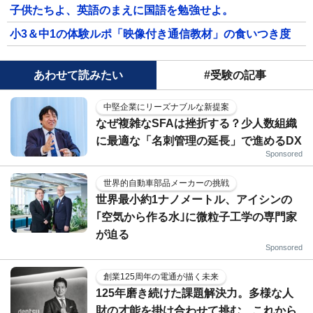
子供たちよ、英語のまえに国語を勉強せよ。
小3＆中1の体験ルポ「映像付き通信教材」の食いつき度
あわせて読みたい
#受験の記事
中堅企業にリーズナブルな新提案
なぜ複雑なSFAは挫折する？少人数組織
に最適な「名刺管理の延長」で進めるDX
Sponsored
世界的自動車部品メーカーの挑戦
世界最小約1ナノメートル、アイシンの
｢空気から作る水｣に微粒子工学の専門家
が迫る
Sponsored
創業125周年の電通が描く未来
125年磨き続けた課題解決力。多様な人
財の才能を掛け合わせて挑む、これから