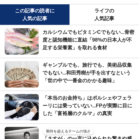
この記事の読者に
ライフの
人気の記事
人気記事
カルシウムでもビタミンCでもない...骨密
度と認知機能に直結「98%の日本人が不
足する栄養素」を取れる食材
ギャンブルでも、旅行でも、美術品収集
でもない...和田秀樹が手を出すなという
「世の中で一番金のかかる趣味」
「本当のお金持ち」はポルシェやフェラ
ーリには乗っていない...FPが実際に目に
した「富裕層のクルマ」の真実
期待を超えるチームの強さ
「さすが」の一言に込められた驚きや感