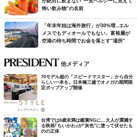
が絶対に飲まない"一見ヘルシーに見えて
怖い飲み物"の名前
「年末年始は海外旅行」が30%増...エル
メスでもディオールでもない、富裕層が
空港の待ち時間でお金を落とす"場所"
70モデル超の「スピードマスター」から自分
らしい一本を。日本橋三越でオメガの期間限
定ポップアップ開催
トップページへ
台湾では6歳未満は鑑賞NGに…大人が震撼す
る映画｢ちいかわ｣が"灰色"に塗って伏せたも
のの正体