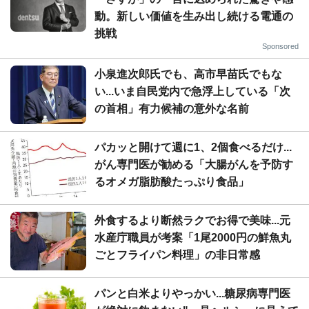
動。新しい価値を生み出し続ける電通の
挑戦
Sponsored
小泉進次郎氏でも、高市早苗氏でもな
い...いま自民党内で急浮上している「次
の首相」有力候補の意外な名前
パカッと開けて週に1、2個食べるだけ...
がん専門医が勧める「大腸がんを予防す
るオメガ脂肪酸たっぷり食品」
外食するより断然ラクでお得で美味...元
水産庁職員が考案「1尾2000円の鮮魚丸
ごとフライパン料理」の非日常感
パンと白米よりやっかい...糖尿病専門医