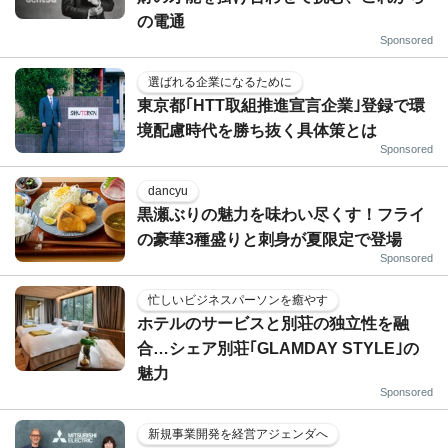
の電通
Sponsored
選ばれる企業になるために
東京都｢HTT取組推進宣言企業｣登録で環
境配慮時代を勝ち抜く具体策とは
Sponsored
dancyu
黒瀬ぶりの魅力を味わい尽くす！フライ
の豪華3種盛りと刺身が夏限定で登場
Sponsored
忙しいビジネスパーソンを癒やす
ホテルのサービスと別荘の独立性を融
合…シェア別荘｢GLAMDAY STYLE｣の
魅力
Sponsored
新規事業開発を経営アジェンダへ