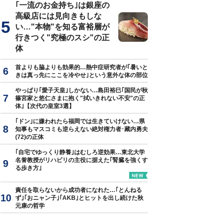
｢一流のお金持ち｣は銀座の
高級店には見向きもしな
い…"本物"を知る富裕層が
行きつく"究極のスシ"の正
体
首よりも脇よりも効果的…熱中症研究者が｢暑いと
きは真っ先にここを冷やせ｣という意外な体の部位
やっぱり｢愛子天皇｣しかない…島田裕巳｢国民が秋
篠宮家と悠仁さまに抱く"拭いきれない不安"の正
体｣【次代の皇室3選】
｢ドン｣に嫌われたら福岡では生きていけない…県
知事もマスコミも逆らえない絶対権力者･藏内勇夫
(72)の正体
｢自宅でゆっくり静養｣はむしろ逆効果…東北大学
名誉教授がリハビリの主役に据えた｢腎臓を強くす
る歩き方｣
責任を取らないから成功者になれた…｢とんねる
ず｣｢おニャン子｣｢AKB｣とヒットを出し続けた秋
元康の哲学