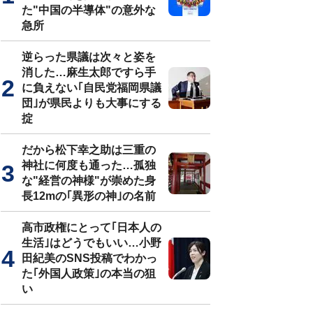
た"中国の半導体"の意外な
急所
逆らった県議は次々と姿を
消した…麻生太郎ですら手
に負えない｢自民党福岡県議
団｣が県民よりも大事にする
掟
だから松下幸之助は三重の
神社に何度も通った…孤独
な"経営の神様"が崇めた身
長12mの｢異形の神｣の名前
高市政権にとって｢日本人の
生活｣はどうでもいい…小野
田紀美のSNS投稿でわかっ
た｢外国人政策｣の本当の狙
い