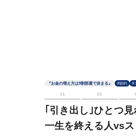
『お金の増え方は9割部屋で決まる』
#節約
#
#1
#2
｢引き出し｣ひとつ
一生を終える人vs