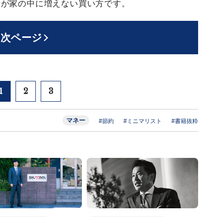
ノが家の中に増えない買い方です。
次ページ
1
2
3
マネー
#節約
#ミニマリスト
#書籍抜粋