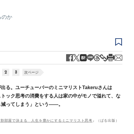
るのか
2
3
次ページ
る。ユーチューバーのミニマリストTakeruさんは
ストック思考の消費をする人は家の中がモノで溢れて、な
も減ってしまう」という――。
9割部屋で決まる 人生を豊かにするミニマリスト思考
』（ぱる出版）