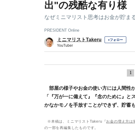
出"の残酷な有り様
なぜミニマリスト思考はお金が貯ま
PRESIDENT Online
ミニマリストTakeru
+フォロー
YouTuber
1
部屋の様子やお金の使い方には人間性が出
「『万が一に備えて』『念のために』と
かなかモノを手放すことができず、貯蓄
※本稿は、ミニマリストTakeru『
お金の増え方は
の一部を再編集したものです。