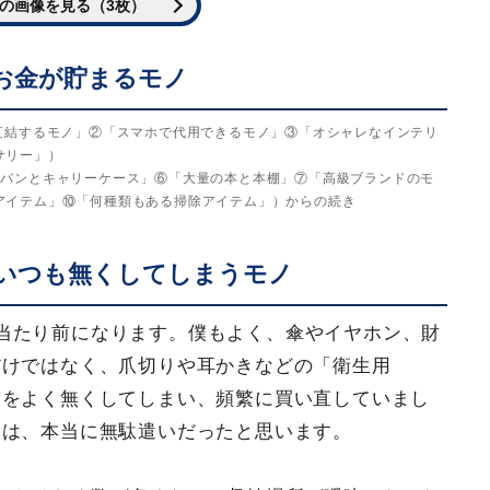
の画像を見る（3枚）
お金が貯まるモノ
直結するモノ」②「スマホで代用できるモノ」③「オシャレなインテリ
サリー」）
カバンとキャリーケース」⑥「大量の本と本棚」⑦「高級ブランドのモ
アイテム」⑩「何種類もある掃除アイテム」）からの続き
いつも無くしてしまうモノ
当たり前になります。僕もよく、傘やイヤホン、財
だけではなく、爪切りや耳かきなどの「衛生用
」をよく無くしてしまい、頻繁に買い直していまし
」は、本当に無駄遣いだったと思います。