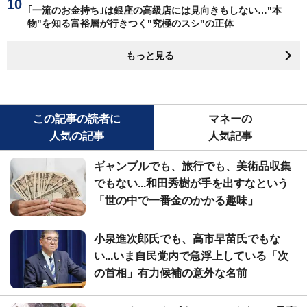
｢一流のお金持ち｣は銀座の高級店には見向きもしない…"本
物"を知る富裕層が行きつく"究極のスシ"の正体
もっと見る
この記事の読者に
マネーの
人気の記事
人気記事
ギャンブルでも、旅行でも、美術品収集
でもない...和田秀樹が手を出すなという
「世の中で一番金のかかる趣味」
小泉進次郎氏でも、高市早苗氏でもな
い...いま自民党内で急浮上している「次
の首相」有力候補の意外な名前