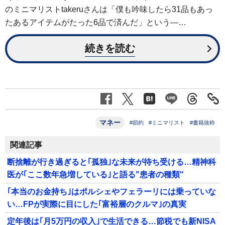
のミニマリストtakeruさんは「僕も吟味したら31品もあっ
たあるアイテムがたった6品で済んだ」という―…
続きを読む
マネー
#節約
#ミニマリスト
#書籍抜粋
関連記事
断捨離が行き過ぎると｢孤独｣な未来が待ち受ける…精神科
医が｢ここ数年急増している｣と語る"患者の種類"
｢本当のお金持ち｣はポルシェやフェラーリには乗っていな
い…FPが実際に目にした｢富裕層のクルマ｣の真実
定年後は｢月5万円の収入｣で生活できる…節税でも新NISA