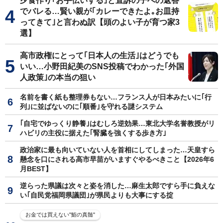
夕食作り｢お手伝いする｣と直訴の子への返答
でバレる…賢い親が｢カレーできたよ｡お皿持
ってきて｣と言わぬ訳【頭のよい子が育つ家3
選】
高市政権にとって｢日本人の生活｣はどうでも
いい…小野田紀美のSNS投稿でわかった｢外国
人政策｣の本当の狙い
名前を書く紙も整理券もない…フランス人が日本みたいに｢行
列｣に並ばないのに｢順番｣を守れる謎システム
｢自宅でゆっくり静養｣はむしろ逆効果…東北大学名誉教授がリ
ハビリの主役に据えた｢腎臓を強くする歩き方｣
政治家に最も向いていない人を首相にしてしまった…天皇すら
懸念を口にされる高市早苗がいますぐやるべきこと【2026年6
月BEST】
逆らった県議は次々と姿を消した…麻生太郎ですら手に負えな
い｢自民党福岡県議団｣が県民よりも大事にする掟
お金では買えない"鮨の真髄"