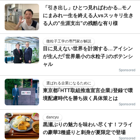
「引き出し」ひとつ見ればわかる...モノ
にまみれ一生を終える人vsスッキリ生き
る人の"生涯支出"の残酷な有り様
微粒子工学の専門家が解説
目に見えない世界を計測する…アイシン
が生んだ｢世界最小の水粒子｣のポテンシ
ャル
Sponsored
選ばれる企業になるために
東京都｢HTT取組推進宣言企業｣登録で環
境配慮時代を勝ち抜く具体策とは
Sponsored
dancyu
黒瀬ぶりの魅力を味わい尽くす！フライ
の豪華3種盛りと刺身が夏限定で登場
Sponsored