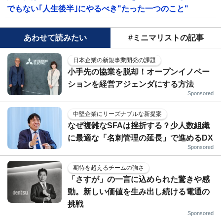
でもない｢人生後半｣にやるべき"たった一つのこと"
あわせて読みたい
#ミニマリストの記事
日本企業の新規事業開発の課題
小手先の協業を脱却！オープンイノベー
ションを経営アジェンダにする方法
Sponsored
中堅企業にリーズナブルな新提案
なぜ複雑なSFAは挫折する？少人数組織
に最適な「名刺管理の延長」で進めるDX
Sponsored
期待を超えるチームの強さ
「さすが」の一言に込められた驚きや感
動。新しい価値を生み出し続ける電通の
挑戦
Sponsored