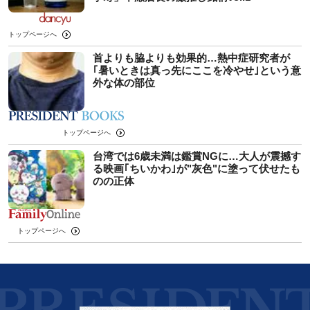
トップページへ
首よりも脇よりも効果的…熱中症研究者が
｢暑いときは真っ先にここを冷やせ｣という意
外な体の部位
トップページへ
台湾では6歳未満は鑑賞NGに…大人が震撼す
る映画｢ちいかわ｣が"灰色"に塗って伏せたも
のの正体
トップページへ