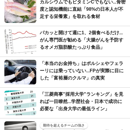
カルシウムでもビタミンCでもない...骨密
度と認知機能に直結「98%の日本人が不
足する栄養素」を取れる食材
パカッと開けて週に1、2個食べるだけ...
がん専門医が勧める「大腸がんを予防す
るオメガ脂肪酸たっぷり食品」
「本当のお金持ち」はポルシェやフェラ
ーリには乗っていない...FPが実際に目に
した「富裕層のクルマ」の真実
「三菱商事"採用大学"ランキング」を見
れば一目瞭然...学歴社会・日本で成功に
必要な「出身大学の最低ライン」
期待を超えるチームの強さ