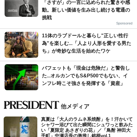
「さすが」の一言に込められた驚きや感
動。新しい価値を生み出し続ける電通の
挑戦
Sponsored
11体のラブドールと暮らし"正しい性行
為"を楽しむ...「人より人形を愛する男た
ち」が奇妙な生活を始めたワケ
バフェットも「現金は危険だ」と警告し
た...オルカンでもS&P500でもない、イ
ンフレ時こそ強さを発揮する「資産」
真夏は「大人のラムネ系焼酎」を！汗かいて
シャワー浴びて出た瞬間にシュワっと飲みた
い「夏限定 あさぎりの花」／「鳥酎 神田大
手町」中瀬店長の激推し銘柄vol.1