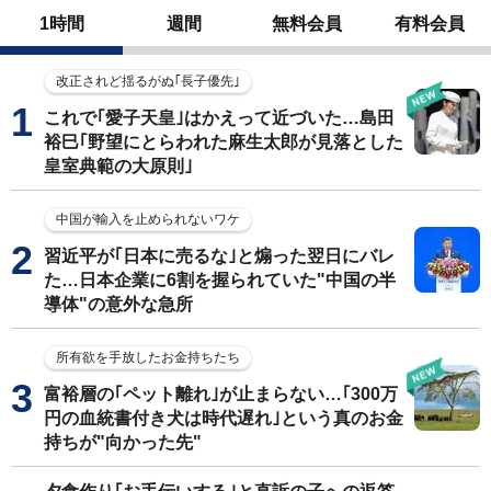
1時間
週間
無料会員
有料会員
改正されど揺るがぬ｢長子優先｣
これで｢愛子天皇｣はかえって近づいた…島田
裕巳｢野望にとらわれた麻生太郎が見落とした
皇室典範の大原則｣
中国が輸入を止められないワケ
習近平が｢日本に売るな｣と煽った翌日にバレ
た…日本企業に6割を握られていた"中国の半
導体"の意外な急所
所有欲を手放したお金持ちたち
富裕層の｢ペット離れ｣が止まらない…｢300万
円の血統書付き犬は時代遅れ｣という真のお金
持ちが"向かった先"