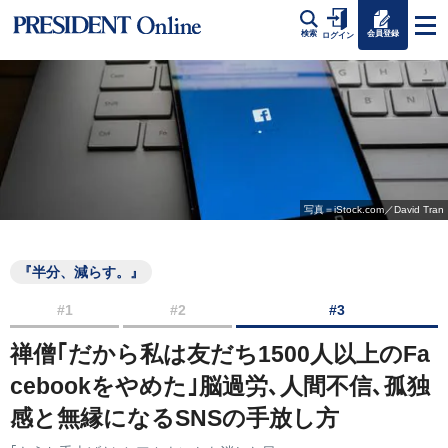
会員登録
検索
ログイン
写真＝iStock.com／David Tran
『半分、減らす。』
#1
#2
#3
禅僧｢だから私は友だち1500人以上のFa
cebookをやめた｣脳過労､人間不信､孤独
感と無縁になるSNSの手放し方