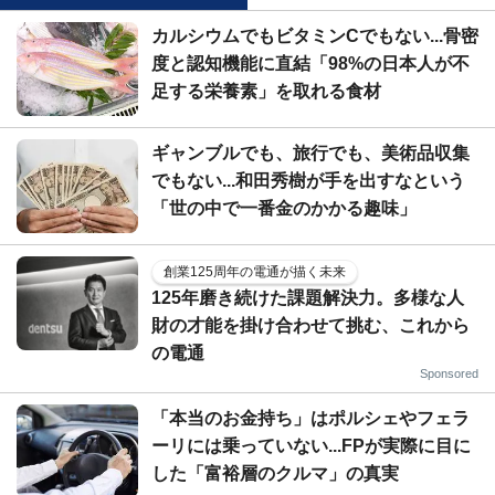
カルシウムでもビタミンCでもない...骨密
度と認知機能に直結「98%の日本人が不
足する栄養素」を取れる食材
ギャンブルでも、旅行でも、美術品収集
でもない...和田秀樹が手を出すなという
「世の中で一番金のかかる趣味」
創業125周年の電通が描く未来
125年磨き続けた課題解決力。多様な人
財の才能を掛け合わせて挑む、これから
の電通
Sponsored
「本当のお金持ち」はポルシェやフェラ
ーリには乗っていない...FPが実際に目に
した「富裕層のクルマ」の真実