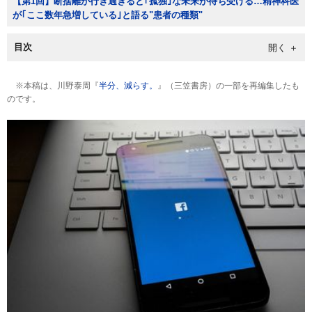
【第1回】断捨離が行き過ぎると｢孤独｣な未来が待ち受ける…精神科医
が｢ここ数年急増している｣と語る"患者の種類"
目次
※本稿は、川野泰周『
半分、減らす。
』（三笠書房）の一部を再編集したも
のです。