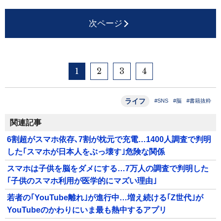
次ページ
1
2
3
4
ライフ
#SNS
#脳
#書籍抜粋
関連記事
6割超がスマホ依存､7割が枕元で充電…1400人調査で判明
した｢スマホが日本人をぶっ壊す｣危険な関係
スマホは子供を脳をダメにする…7万人の調査で判明した
｢子供のスマホ利用が医学的にマズい理由｣
若者の｢YouTube離れ｣が進行中…増え続ける｢Z世代｣が
YouTubeのかわりにいま最も熱中するアプリ