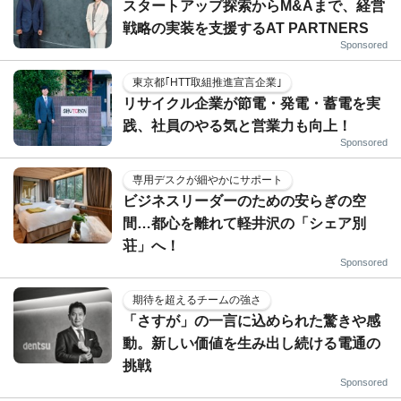
スタートアップ探索からM&Aまで、経営
戦略の実装を支援するAT PARTNERS
Sponsored
東京都｢HTT取組推進宣言企業｣
リサイクル企業が節電・発電・蓄電を実
践、社員のやる気と営業力も向上！
Sponsored
専用デスクが細やかにサポート
ビジネスリーダーのための安らぎの空
間…都心を離れて軽井沢の「シェア別
荘」へ！
Sponsored
期待を超えるチームの強さ
「さすが」の一言に込められた驚きや感
動。新しい価値を生み出し続ける電通の
挑戦
Sponsored