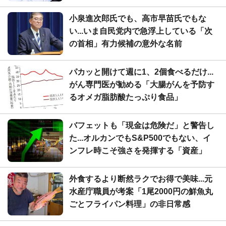
小泉進次郎氏でも、高市早苗氏でもな
い...いま自民党内で急浮上している「次
の首相」有力候補の意外な名前
パカッと開けて週に1、2個食べるだけ...
がん専門医が勧める「大腸がんを予防す
るオメガ脂肪酸たっぷり食品」
バフェットも「現金は危険だ」と警告し
た...オルカンでもS&P500でもない、イ
ンフレ時こそ強さを発揮する「資産」
外食するより断然ラクでお得で美味...元
水産庁職員が考案「1尾2000円の鮮魚丸
ごとフライパン料理」の非日常感