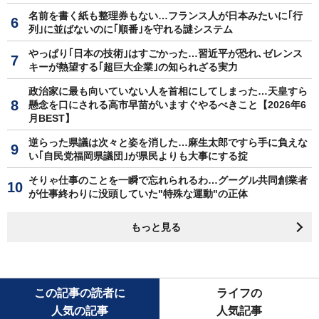
名前を書く紙も整理券もない…フランス人が日本みたいに｢行
列｣に並ばないのに｢順番｣を守れる謎システム
やっぱり｢日本の技術｣はすごかった…習近平が恐れ､ゼレンス
キーが熱望する｢超巨大企業｣の知られざる実力
政治家に最も向いていない人を首相にしてしまった…天皇すら
懸念を口にされる高市早苗がいますぐやるべきこと【2026年6
月BEST】
逆らった県議は次々と姿を消した…麻生太郎ですら手に負えな
い｢自民党福岡県議団｣が県民よりも大事にする掟
そりゃ仕事のことを一瞬で忘れられるわ…グーグル共同創業者
が仕事終わりに没頭していた"特殊な運動"の正体
もっと見る
この記事の読者に
ライフの
人気の記事
人気記事