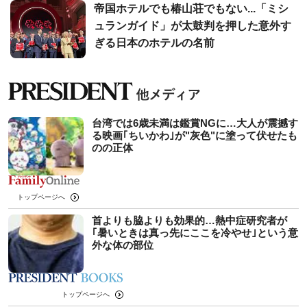
帝国ホテルでも椿山荘でもない...「ミシ
ュランガイド」が太鼓判を押した意外す
ぎる日本のホテルの名前
台湾では6歳未満は鑑賞NGに…大人が震撼す
る映画｢ちいかわ｣が"灰色"に塗って伏せたも
のの正体
トップページへ
首よりも脇よりも効果的…熱中症研究者が
｢暑いときは真っ先にここを冷やせ｣という意
外な体の部位
トップページへ