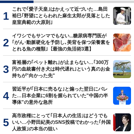
これで｢愛子天皇｣はかえって近づいた…島田
裕巳｢野望にとらわれた麻生太郎が見落とした
皇室典範の大原則｣
イワシでもサンマでもない...糖尿病専門医が
｢がん･動脈硬化を予防し､美背を保つ栄養素を
とれる魚の種類｣【最強の魚活術3選】
富裕層の｢ペット離れ｣が止まらない…｢300万
円の血統書付き犬は時代遅れ｣という真のお金
持ちが"向かった先"
習近平が｢日本に売るな｣と煽った翌日にバレ
た…日本企業に6割を握られていた"中国の半
導体"の意外な急所
高市政権にとって｢日本人の生活｣はどうでも
いい…小野田紀美のSNS投稿でわかった｢外国
人政策｣の本当の狙い