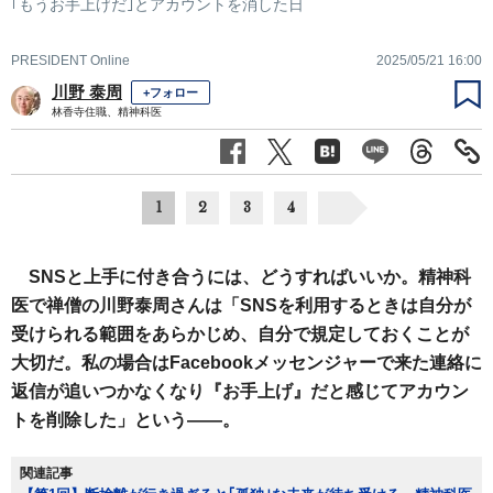
｢もうお手上げだ｣とアカウントを消した日
PRESIDENT Online
2025/05/21 16:00
川野 泰周
+フォロー
林香寺住職、精神科医
1
2
3
4
SNSと上手に付き合うには、どうすればいいか。精神科
医で禅僧の川野泰周さんは「SNSを利用するときは自分が
受けられる範囲をあらかじめ、自分で規定しておくことが
大切だ。私の場合はFacebookメッセンジャーで来た連絡に
返信が追いつかなくなり『お手上げ』だと感じてアカウン
トを削除した」という――。
関連記事