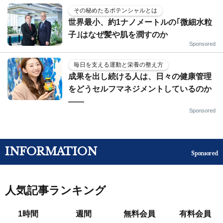
その秘めたるポテンシャルとは
世界最小、約1ナノメートルの｢微細水粒
子｣はなぜ髪や肌を潤すのか
Sponsored
毎日を支える運動と栄養の整え方
成果を出し続ける人は、日々の健康管理
をどうセルフマネジメントしているのか
——
Sponsored
INFORMATION
Sponsored
人気記事ランキング
1時間
週間
無料会員
有料会員