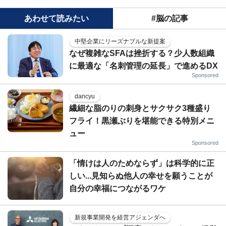
あわせて読みたい
#脳の記事
中堅企業にリーズナブルな新提案
なぜ複雑なSFAは挫折する？少人数組織
に最適な「名刺管理の延長」で進めるDX
Sponsored
dancyu
繊細な脂のりの刺身とサクサク3種盛り
フライ！黒瀬ぶりを堪能できる特別メニ
ュー
Sponsored
「情けは人のためならず」は科学的に正
しい...見知らぬ他人の幸せを願うことが
自分の幸福につながるワケ
新規事業開発を経営アジェンダへ