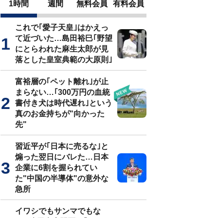
1時間
週間
無料会員
有料会員
これで｢愛子天皇｣はかえっ
て近づいた…島田裕巳｢野望
にとらわれた麻生太郎が見
落とした皇室典範の大原則｣
富裕層の｢ペット離れ｣が止
まらない…｢300万円の血統
書付き犬は時代遅れ｣という
真のお金持ちが"向かった
先"
習近平が｢日本に売るな｣と
煽った翌日にバレた…日本
企業に6割を握られてい
た"中国の半導体"の意外な
急所
イワシでもサンマでもな