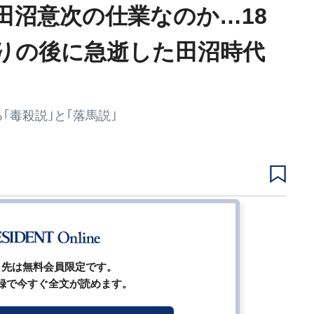
田沼意次の仕業なのか…18
りの後に急逝した田沼時代
毒殺説｣と｢落馬説｣
1
2
3
4
ジ
ら先は無料会員限定です。
録で今すぐ全文が読めます。