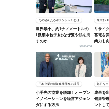
その秘めたるポテンシャルとは
東京都｢
世界最小、約1ナノメートルの
リサイ
｢微細水粒子｣はなぜ髪や肌を潤
蓄電を
すのか
業力も
Sponsored
日本企業の新規事業開発の課題
毎日を支
小手先の協業を脱却！オープン
成果を
イノベーションを経営アジェン
健康管
ダにする方法
ントし