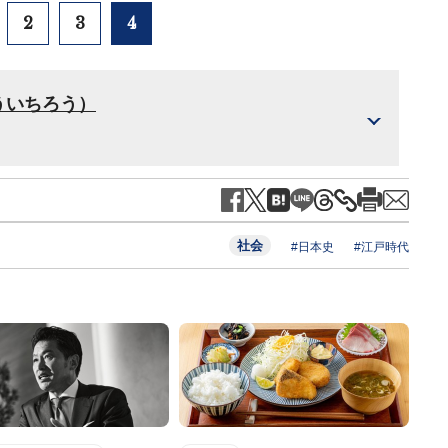
2
3
4
ういちろう）
社会
#日本史
#江戸時代