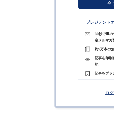
今
プレジデントオ
30秒で世
定メルマガ
約5万本の
記事を印刷
能
記事をブッ
ログ