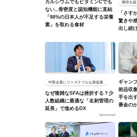
カルシウムでもビタミンCでも
期待を超
ない...骨密度と認知機能に直結
「さす
「98%の日本人が不足する栄養
驚きや
素」を取れる食材
出し続
ギャン
中堅企業にリーズナブルな新提案
術品収集
なぜ複雑なSFAは挫折する？少
手を出
人数組織に最適な「名刺管理の
番金の
延長」で進めるDX
Sponsored