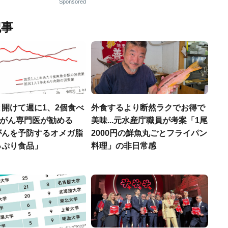
Sponsored
記事
開けて週に1、2個食べ
外食するより断然ラクでお得で
..がん専門医が勧める
美味...元水産庁職員が考案「1尾
がんを予防するオメガ脂
2000円の鮮魚丸ごとフライパン
っぷり食品」
料理」の非日常感