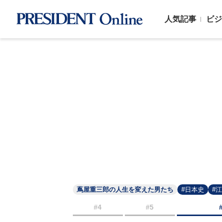
人気記事
ビジ
蔦屋重三郎の人生を変えた男たち
#日本史
#
#4
#5