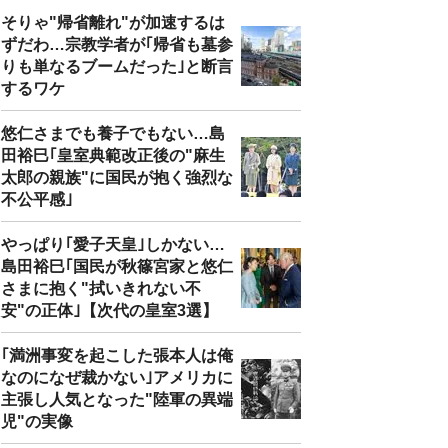
そりゃ"帰省離れ"が加速するは
ずだわ…宗教学者が｢帰省も墓参
りも単なるブームだった｣と断言
するワケ
悠仁さまでも養子でもない…島
田裕巳｢皇室典範改正後の"麻生
太郎の親族"に国民が抱く強烈な
不公平感｣
やっぱり｢愛子天皇｣しかない…
島田裕巳｢国民が秋篠宮家と悠仁
さまに抱く"拭いきれない不
安"の正体｣【次代の皇室3選】
｢満洲事変を起こした張本人は俺
なのになぜ裁かない｣アメリカに
主張し人気となった"陸軍の異端
児"の実像