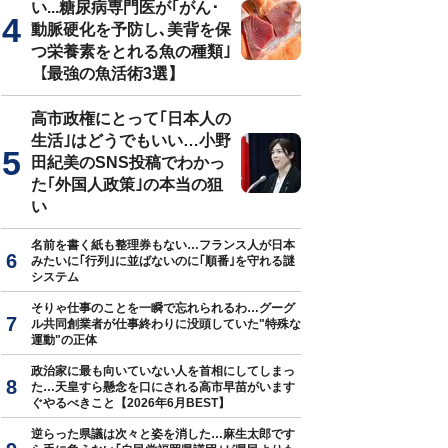
い...糖尿病専門医が｢がん･
動脈硬化を予防し､美背を保
つ栄養素をとれる魚の種類｣
【最強の魚活術3選】
高市政権にとって｢日本人の
生活｣はどうでもいい…小野
田紀美のSNS投稿でわかっ
た｢外国人政策｣の本当の狙
い
名前を書く紙も整理券もない…フランス人が日本
みたいに｢行列｣に並ばないのに｢順番｣を守れる謎
システム
そりゃ仕事のことを一瞬で忘れられるわ…グーグ
ル共同創業者が仕事終わりに没頭していた"特殊な
運動"の正体
政治家に最も向いていない人を首相にしてしまっ
た…天皇すら懸念を口にされる高市早苗がいます
ぐやるべきこと【2026年6月BEST】
逆らった県議は次々と姿を消した…麻生太郎です