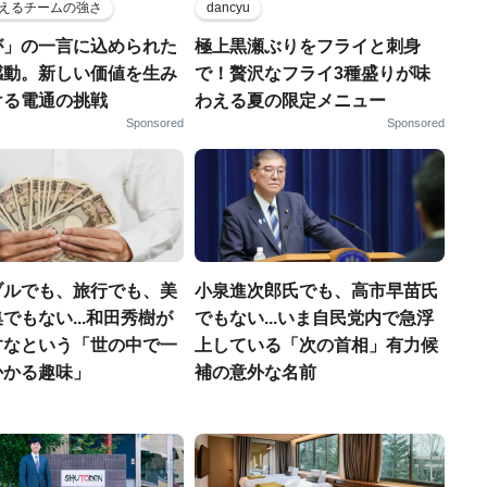
えるチームの強さ
dancyu
が」の一言に込められた
極上黒瀬ぶりをフライと刺身
感動。新しい価値を生み
で！贅沢なフライ3種盛りが味
ける電通の挑戦
わえる夏の限定メニュー
Sponsored
Sponsored
ブルでも、旅行でも、美
小泉進次郎氏でも、高市早苗氏
でもない...和田秀樹が
でもない...いま自民党内で急浮
すなという「世の中で一
上している「次の首相」有力候
かかる趣味」
補の意外な名前