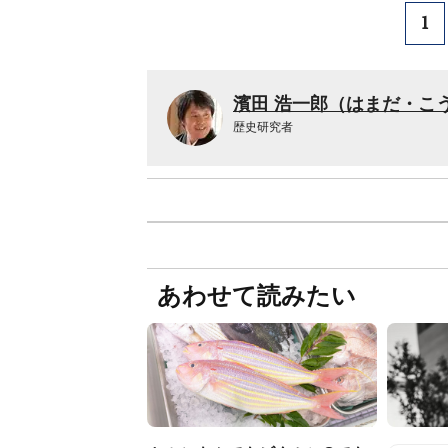
1
濱田 浩一郎（はまだ・こ
歴史研究者
あわせて読みたい