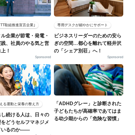
HTT取組推進宣言企業｣
専用デスクが細やかにサポート
クル企業が節電・発電・
ビジネスリーダーのための安ら
実践、社員のやる気と営
ぎの空間…都心を離れて軽井沢
向上！
の「シェア別荘」へ！
Sponsored
Sponsored
「ADHDグレー」と診断された
える運動と栄養の整え方
子どもたちが高確率であてはま
出し続ける人は、日々の
る幼少期からの「危険な習慣」
理をどうセルフマネジメ
ているのか——