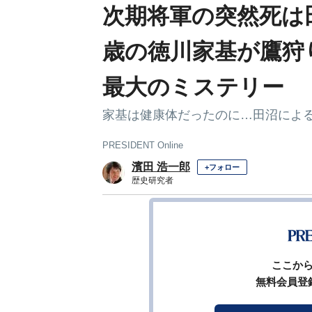
次期将軍の突然死は
歳の徳川家基が鷹狩
最大のミステリー
家基は健康体だったのに…田沼による｢
PRESIDENT Online
濱田 浩一郎
+フォロー
歴史研究者
前ペー
ここか
無料会員登