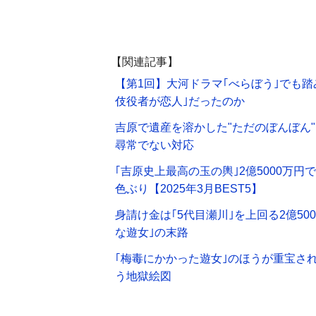
【関連記事】
【第1回】大河ドラマ｢べらぼう｣でも
伎役者が恋人｣だったのか
吉原で遺産を溶かした"ただのぼんぼん
尋常でない対応
｢吉原史上最高の玉の輿｣2億5000万
色ぶり【2025年3月BEST5】
身請け金は｢5代目瀬川｣を上回る2億5
な遊女｣の末路
｢梅毒にかかった遊女｣のほうが重宝され
う地獄絵図