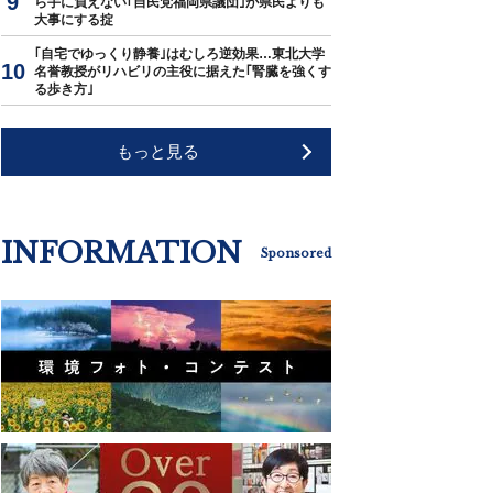
ら手に負えない｢自民党福岡県議団｣が県民よりも
大事にする掟
｢自宅でゆっくり静養｣はむしろ逆効果…東北大学
名誉教授がリハビリの主役に据えた｢腎臓を強くす
る歩き方｣
もっと見る
INFORMATION
Sponsored