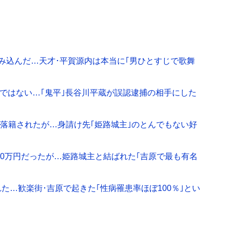
踏み込んだ…天才･平賀源内は本当に｢男ひとすじで歌舞
"ではない…｢鬼平｣長谷川平蔵が誤認逮捕の相手にした
円で落籍されたが…身請け先｢姫路城主｣のとんでもない好
000万円だったが…姫路城主と結ばれた｢吉原で最も有名
た…歓楽街･吉原で起きた｢性病罹患率ほぼ100％｣とい