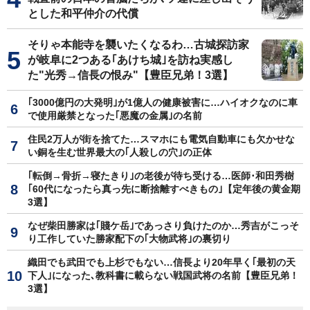
とした和平仲介の代償
そりゃ本能寺を襲いたくなるわ…古城探訪家
が岐阜に2つある｢あけち城｣を訪ね実感し
た"光秀→信長の恨み"【豊臣兄弟！3選】
｢3000億円の大発明｣が1億人の健康被害に…ハイオクなのに車
で使用厳禁となった｢悪魔の金属｣の名前
住民2万人が街を捨てた…スマホにも電気自動車にも欠かせな
い銅を生む世界最大の｢人殺しの穴｣の正体
｢転倒→骨折→寝たきり｣の老後が待ち受ける…医師･和田秀樹
｢60代になったら真っ先に断捨離すべきもの｣【定年後の黄金期
3選】
なぜ柴田勝家は｢賤ケ岳｣であっさり負けたのか…秀吉がこっそ
り工作していた勝家配下の｢大物武将｣の裏切り
織田でも武田でも上杉でもない…信長より20年早く｢最初の天
下人｣になった､教科書に載らない戦国武将の名前【豊臣兄弟！
3選】