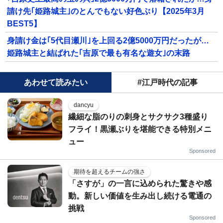
請け先｢姫路城主｣のとんでもない好色ぶり【2025年3月
BEST5】
身請け金は｢5代目瀬川｣を上回る2億5000万円だったが…
姫路城主と結ばれた｢吉原で最も有名な遊女｣の末路
あわせて読みたい
#江戸時代の記事
dancyu
繊細な脂のりの刺身とサクサク3種盛り
フライ！黒瀬ぶりを堪能できる特別メニ
ュー
Sponsored
期待を超えるチームの強さ
「さすが」の一言に込められた驚きや感
動。新しい価値を生み出し続ける電通の
挑戦
Sponsored