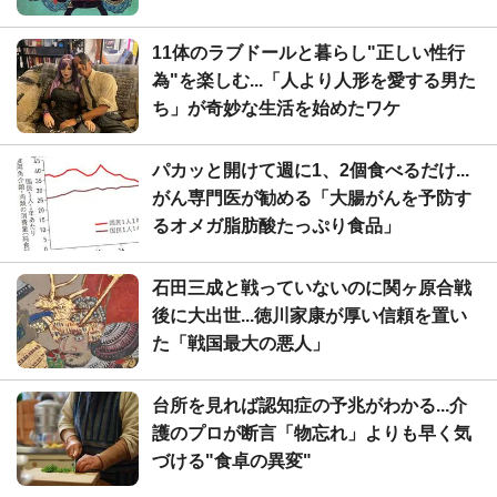
11体のラブドールと暮らし"正しい性行
為"を楽しむ...「人より人形を愛する男た
ち」が奇妙な生活を始めたワケ
パカッと開けて週に1、2個食べるだけ...
がん専門医が勧める「大腸がんを予防す
るオメガ脂肪酸たっぷり食品」
石田三成と戦っていないのに関ヶ原合戦
後に大出世...徳川家康が厚い信頼を置い
た「戦国最大の悪人」
台所を見れば認知症の予兆がわかる...介
護のプロが断言「物忘れ」よりも早く気
づける"食卓の異変"