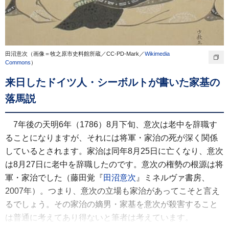
田沼意次（画像＝牧之原市史料館所蔵／CC-PD-Mark／
Wikimedia
Commons
）
来日したドイツ人・シーボルトが書いた家基の
落馬説
7年後の天明6年（1786）8月下旬、意次は老中を辞職す
ることになりますが、それには将軍・家治の死が深く関係
しているとされます。家治は同年8月25日に亡くなり、意次
は8月27日に老中を辞職したのです。意次の権勢の根源は将
軍・家治でした（藤田覚『
田沼意次
』ミネルヴァ書房、
2007年）。つまり、意次の立場も家治があってこそと言え
るでしょう。その家治の嫡男・家基を意次が殺害すること
は普通に考えてあり得ないと筆者は考えています。