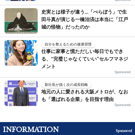
史実とは様子が違う...「べらぼう」で生
田斗真が演じる一橋治済は本当に「江戸
城の怪物」だったのか
自分を整えるための健康習慣
仕事に家事と慌ただしい毎日でもでき
る、“完璧じゃなくていい”セルフマネジ
メント
Sponsored
新社長が描く次の成長戦略
地元の人に愛される大阪メトロが、なお
も「選ばれる企業」を目指す理由
Sponsored
INFORMATION
Sponsored