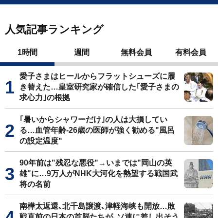
人気記事ランキング
1時間
週間
無料会員
有料会員
愛子さまはヒールからフラットシューズに履
き替えた…皇室研究家が確信した｢愛子さまの
求心力｣の根拠
｢暑いからシャワーだけ｣の人は大損してい
る…血管年齢-26歳の医師が強く勧める"風呂
の設定温度"
90年前は"残忍な悪役"→いまでは"岡山の英
雄"に…9万人がNHK大河化を熱望する戦国武
将の名前
南樺太返還､北千島譲渡､津軽海峡も開放…敗
戦直前の日本の首脳たちが､ソ連に差し出そう