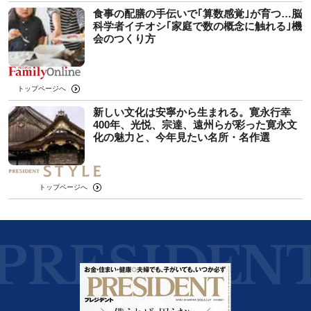
食事の配膳の手伝いで｢算数感覚｣が育つ…脳
科学者イチオシ｢家庭で数の概念に触れる｣機
会のつくり方
トップページへ
新しい文化は安寧から生まれる。寛永行幸
400年、光悦、宗達、遠州らが彩った寛永文
化の魅力と、今年見たい名所・名作選
トップページへ