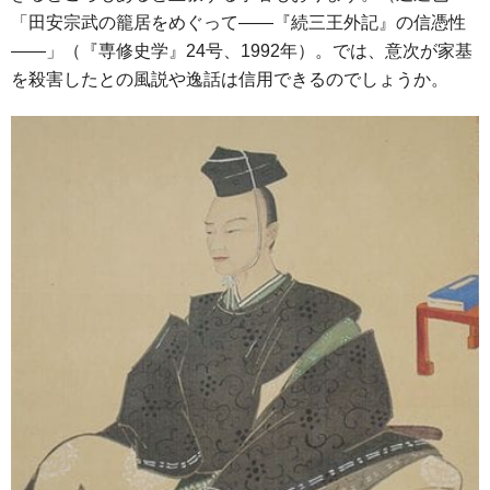
「田安宗武の籠居をめぐって――『続三王外記』の信憑性
――」（『専修史学』24号、1992年）。では、意次が家基
を殺害したとの風説や逸話は信用できるのでしょうか。