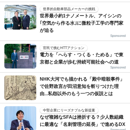
世界的自動車部品メーカーの挑戦
世界最小約1ナノメートル、アイシンの
｢空気から作る水｣に微粒子工学の専門家
が迫る
Sponsored
官民で挑むHTTアクション
電力を「へらす・つくる・ためる」で東
京都と企業が歩む持続可能社会への道
Sponsored
NHK大河でも描かれる「殿中暗殺事件」
で佐野政言が田沼意知を斬りつけた理
由...私怨以外のもう一つの仮説とは
中堅企業にリーズナブルな新提案
なぜ複雑なSFAは挫折する？少人数組織
に最適な「名刺管理の延長」で進めるDX
Sponsored