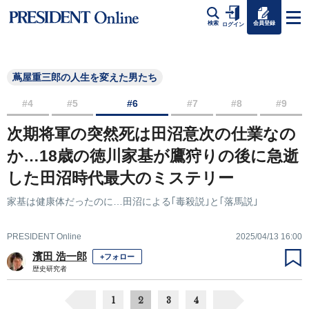
会員登録
検索
ログイン
蔦屋重三郎の人生を変えた男たち
#4
#5
#6
#7
#8
#9
次期将軍の突然死は田沼意次の仕業なの
か…18歳の徳川家基が鷹狩りの後に急逝
した田沼時代最大のミステリー
家基は健康体だったのに…田沼による｢毒殺説｣と｢落馬説｣
PRESIDENT Online
2025/04/13 16:00
濱田 浩一郎
+フォロー
歴史研究者
1
2
3
4