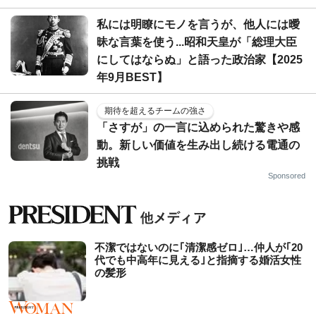
私には明瞭にモノを言うが、他人には曖
昧な言葉を使う...昭和天皇が「総理大臣
にしてはならぬ」と語った政治家【2025
年9月BEST】
期待を超えるチームの強さ
「さすが」の一言に込められた驚きや感
動。新しい価値を生み出し続ける電通の
挑戦
Sponsored
不潔ではないのに｢清潔感ゼロ｣…仲人が｢20
代でも中高年に見える｣と指摘する婚活女性
の髪形