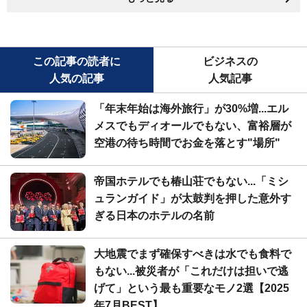
この記事の読者に
ビジネスの
人気の記事
人気記事
「年末年始は海外旅行」が30%増...エル
メスでもディオールでもない、富裕層が
空港の待ち時間でお金を落とす"場所"
帝国ホテルでも椿山荘でもない...「ミシ
ュランガイド」が太鼓判を押した意外す
ぎる日本のホテルの名前
大地震でまず確保すべきは水でも食料で
もない...被災者が「これだけは担いで逃
げて」という最も重要なモノ2選【2025
年7月BEST】