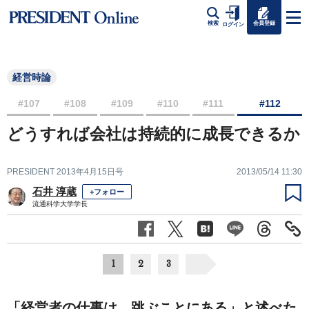
会員登録
検索
ログイン
経営時論
#107
#108
#109
#110
#111
#112
どうすれば会社は持続的に成長できるか
PRESIDENT 2013年4月15日号
2013/05/14 11:30
石井 淳蔵
+フォロー
流通科学大学学長
1
2
3
「経営者の仕事は、跳ぶことにある」と述べた