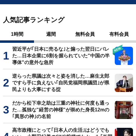
人気記事ランキング
1時間
週間
無料会員
有料会員
習近平が｢日本に売るな｣と煽った翌日にバレ
た…日本企業に6割を握られていた"中国の半
導体"の意外な急所
逆らった県議は次々と姿を消した…麻生太郎
ですら手に負えない｢自民党福岡県議団｣が県
民よりも大事にする掟
だから松下幸之助は三重の神社に何度も通っ
た…孤独な"経営の神様"が崇めた身長12mの
｢異形の神｣の名前
高市政権にとって｢日本人の生活｣はどうでも