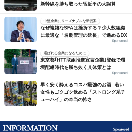
新幹線を勝ち取った習近平の大誤算
中堅企業にリーズナブルな新提案
なぜ複雑なSFAは挫折する？少人数組織
に最適な「名刺管理の延長」で進めるDX
Sponsored
選ばれる企業になるために
東京都｢HTT取組推進宣言企業｣登録で環
境配慮時代を勝ち抜く具体策とは
Sponsored
早く安く酔えるコスパ最強のお酒...若い
女性もゴクゴク飲める「ストロング系チ
ューハイ」の本当の怖さ
INFORMATION
Sponsored