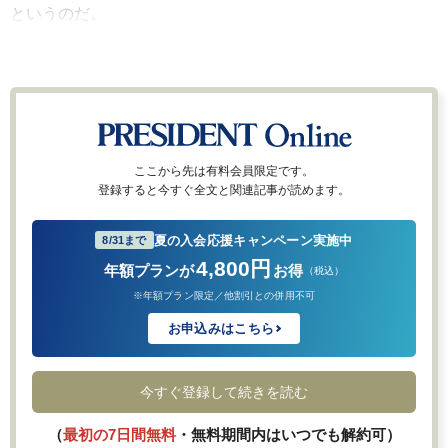
というのだ。
ここから先は有料会員限定です。
登録すると今すぐ全文と関連記事が読めます。
夏の入会応援キャンペーン実施中
8/31まで
4,800円
年額プランが
お得
（税込）
※年額プラン限定／他割引との併用不可
お申込みはこちら
今すぐ登録して続きを読む
（
最初の7日間無料
・無料期間内はいつでも解約可）