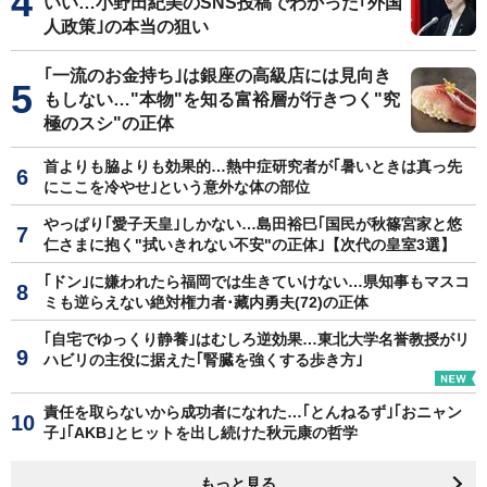
いい…小野田紀美のSNS投稿でわかった｢外国
人政策｣の本当の狙い
｢一流のお金持ち｣は銀座の高級店には見向き
もしない…"本物"を知る富裕層が行きつく"究
極のスシ"の正体
首よりも脇よりも効果的…熱中症研究者が｢暑いときは真っ先
にここを冷やせ｣という意外な体の部位
やっぱり｢愛子天皇｣しかない…島田裕巳｢国民が秋篠宮家と悠
仁さまに抱く"拭いきれない不安"の正体｣【次代の皇室3選】
｢ドン｣に嫌われたら福岡では生きていけない…県知事もマスコ
ミも逆らえない絶対権力者･藏内勇夫(72)の正体
｢自宅でゆっくり静養｣はむしろ逆効果…東北大学名誉教授がリ
ハビリの主役に据えた｢腎臓を強くする歩き方｣
責任を取らないから成功者になれた…｢とんねるず｣｢おニャン
子｣｢AKB｣とヒットを出し続けた秋元康の哲学
もっと見る