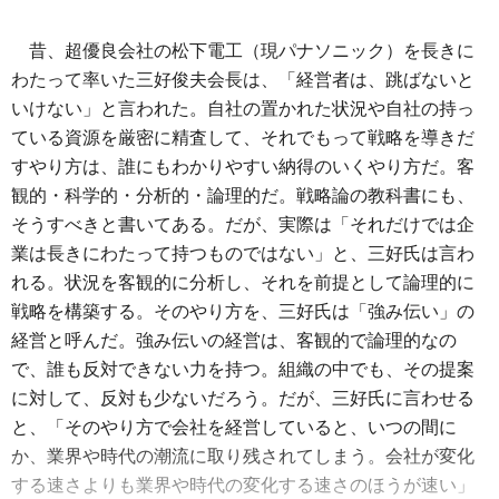
昔、超優良会社の松下電工（現パナソニック）を長きに
わたって率いた三好俊夫会長は、「経営者は、跳ばないと
いけない」と言われた。自社の置かれた状況や自社の持っ
ている資源を厳密に精査して、それでもって戦略を導きだ
すやり方は、誰にもわかりやすい納得のいくやり方だ。客
観的・科学的・分析的・論理的だ。戦略論の教科書にも、
そうすべきと書いてある。だが、実際は「それだけでは企
業は長きにわたって持つものではない」と、三好氏は言わ
れる。状況を客観的に分析し、それを前提として論理的に
戦略を構築する。そのやり方を、三好氏は「強み伝い」の
経営と呼んだ。強み伝いの経営は、客観的で論理的なの
で、誰も反対できない力を持つ。組織の中でも、その提案
に対して、反対も少ないだろう。だが、三好氏に言わせる
と、「そのやり方で会社を経営していると、いつの間に
か、業界や時代の潮流に取り残されてしまう。会社が変化
する速さよりも業界や時代の変化する速さのほうが速い」