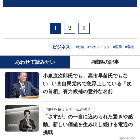
1
2
3
ビジネス
#戦略
#パナソニック
#医薬
#電機
あわせて読みたい
#戦略の記事
小泉進次郎氏でも、高市早苗氏でもな
い...いま自民党内で急浮上している「次
の首相」有力候補の意外な名前
期待を超えるチームの強さ
「さすが」の一言に込められた驚きや感
動。新しい価値を生み出し続ける電通の
挑戦
Sponsored