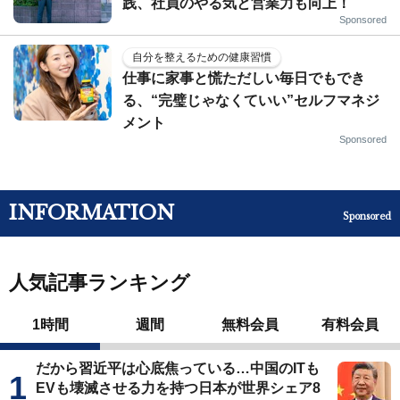
践、社員のやる気と営業力も向上！
Sponsored
自分を整えるための健康習慣
仕事に家事と慌ただしい毎日でもでき
る、“完璧じゃなくていい”セルフマネジ
メント
Sponsored
INFORMATION
Sponsored
人気記事ランキング
1時間
週間
無料会員
有料会員
だから習近平は心底焦っている…中国のITも
EVも壊滅させる力を持つ日本が世界シェア8