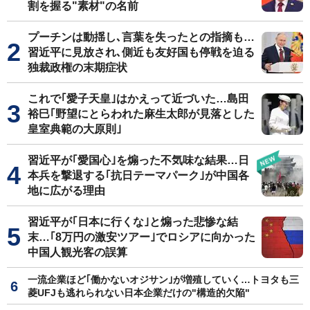
割を握る"素材"の名前
プーチンは動揺し､言葉を失ったとの指摘も…
習近平に見放され､側近も友好国も停戦を迫る
独裁政権の末期症状
これで｢愛子天皇｣はかえって近づいた…島田
裕巳｢野望にとらわれた麻生太郎が見落とした
皇室典範の大原則｣
習近平が｢愛国心｣を煽った不気味な結果…日
本兵を撃退する｢抗日テーマパーク｣が中国各
地に広がる理由
習近平が｢日本に行くな｣と煽った悲惨な結
末…｢8万円の激安ツアー｣でロシアに向かった
中国人観光客の誤算
一流企業ほど｢働かないオジサン｣が増殖していく…トヨタも三
菱UFJも逃れられない日本企業だけの"構造的欠陥"