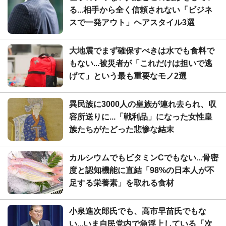
る...相手から全く信頼されない「ビジネ
スで一発アウト」ヘアスタイル3選
大地震でまず確保すべきは水でも食料で
もない...被災者が「これだけは担いで逃
げて」という最も重要なモノ2選
異民族に3000人の皇族が連れ去られ、収
容所送りに...「戦利品」になった女性皇
族たちがたどった悲惨な結末
カルシウムでもビタミンCでもない...骨密
度と認知機能に直結「98%の日本人が不
足する栄養素」を取れる食材
小泉進次郎氏でも、高市早苗氏でもな
い...いま自民党内で急浮上している「次