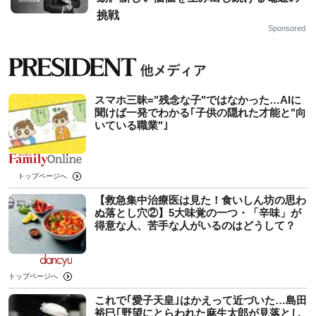
挑戦
Sponsored
スマホ三昧="残念な子"ではなかった…AIに
聞けば一発でわかる｢子供の隠れた才能と"向
いている職業"｣
トップページへ
【救急集中治療医は見た！食いしん坊の思わ
ぬ落とし穴②】5大味覚の一つ・「辛味」が
得意な人、苦手な人がいるのはどうして？
トップページへ
これで｢愛子天皇｣はかえって近づいた…島田
裕巳｢野望にとらわれた麻生太郎が見落とし