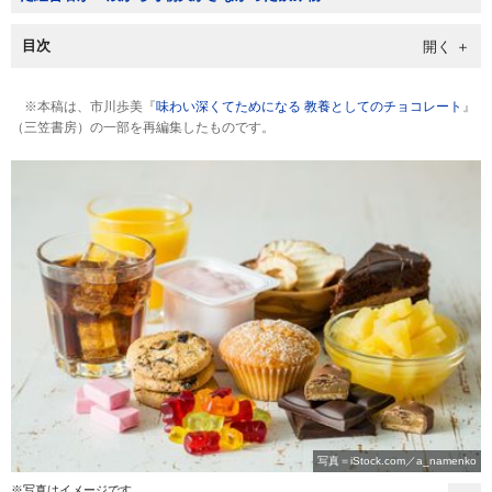
目次
※本稿は、市川歩美『
味わい深くてためになる 教養としてのチョコレート
』
（三笠書房）の一部を再編集したものです。
写真＝iStock.com／a_namenko
※写真はイメージです