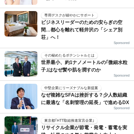
専用デスクが細やかにサポート
ビジネスリーダーのための安らぎの空
間…都心を離れて軽井沢の「シェア別
荘」へ！
Sponsored
その秘めたるポテンシャルとは
世界最小、約1ナノメートルの｢微細水粒
子｣はなぜ髪や肌を潤すのか
Sponsored
中堅企業にリーズナブルな新提案
なぜ複雑なSFAは挫折する？少人数組織
に最適な「名刺管理の延長」で進めるDX
Sponsored
東京都｢HTT取組推進宣言企業｣
リサイクル企業が節電・発電・蓄電を実