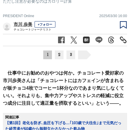
ただし注意が必要なのはカロリー計算
PRESIDENT Online
2025/03/30 16:00
市川 歩美
+フォロー
チョコレートジャーナリスト
1
2
3
仕事中にお勧めのおやつは何か。チョコレート愛好家の
市川歩美さんは「チョコレートにはカフェインが含まれる
が板チョコ4枚でコーヒー1杯分なのであまり気にしなくて
いい。それよりも、集中力アップやストレスの軽減に役立
つ成分に注目して適正量を摂取するといい」という――。
関連記事
【第1回】老化を防ぎ､血圧を下げる…｢103歳で大往生｣まで元気だっ
た経営者が60歳から毎朝欠かさなかった飲み物