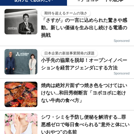
期待を超えるチームの強さ
「さすが」の一言に込められた驚きや感
動。新しい価値を生み出し続ける電通の
挑戦
Sponsored
日本企業の新規事業開発の課題
小手先の協業を脱却！オープンイノベー
ションを経営アジェンダにする方法
Sponsored
焼肉は絶対片面ずつ焼き色をつけてはい
けない...和田秀樹断言「ヨボヨボに老け
ない牛肉の食べ方」
シワ・シミを予防し便秘を解消する...罪
悪感ゼロで毎日食べられる"意外と体にい
いおやつ"の名前