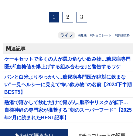
1
2
3
ライフ
#健康
#チョコレート
#書籍抜粋
関連記事
ケーキセットで多くの人が選ぶ危ない飲み物…糖尿病専門
医が｢血糖値を爆上げする組み合わせ｣と警告するワケ
パンと白米よりやっかい…糖尿病専門医が絶対に飲まな
い"一見ヘルシーに見えて怖い飲み物"の名前【2024下半期
BEST5】
熱湯で溶かして飲むだけで胃がん､脳卒中リスクが低下…
自律神経の専門家が推奨する"朝のスーパーフード"【2025
年2月に読まれたBEST記事】
あわせて読みたい
#チョコレートの記事