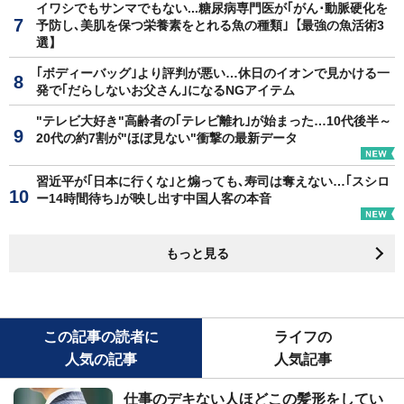
イワシでもサンマでもない...糖尿病専門医が｢がん･動脈硬化を
予防し､美肌を保つ栄養素をとれる魚の種類｣【最強の魚活術3
選】
｢ボディーバッグ｣より評判が悪い…休日のイオンで見かける一
発で｢だらしないお父さん｣になるNGアイテム
"テレビ大好き"高齢者の｢テレビ離れ｣が始まった…10代後半～
20代の約7割が"ほぼ見ない"衝撃の最新データ
習近平が｢日本に行くな｣と煽っても､寿司は奪えない…｢スシロ
ー14時間待ち｣が映し出す中国人客の本音
もっと見る
この記事の読者に
ライフの
人気の記事
人気記事
仕事のデキない人ほどこの髪形をしてい