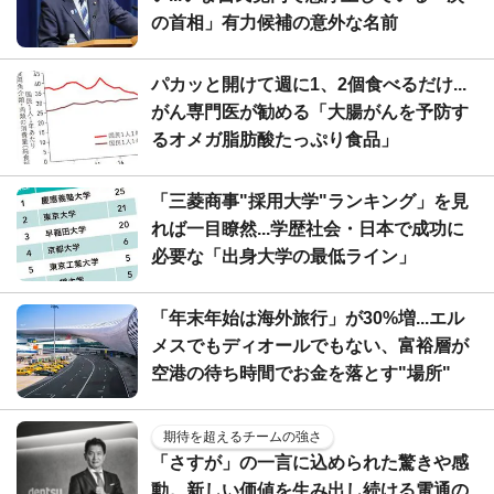
の首相」有力候補の意外な名前
パカッと開けて週に1、2個食べるだけ...
がん専門医が勧める「大腸がんを予防す
るオメガ脂肪酸たっぷり食品」
「三菱商事"採用大学"ランキング」を見
れば一目瞭然...学歴社会・日本で成功に
必要な「出身大学の最低ライン」
「年末年始は海外旅行」が30%増...エル
メスでもディオールでもない、富裕層が
空港の待ち時間でお金を落とす"場所"
期待を超えるチームの強さ
「さすが」の一言に込められた驚きや感
動。新しい価値を生み出し続ける電通の