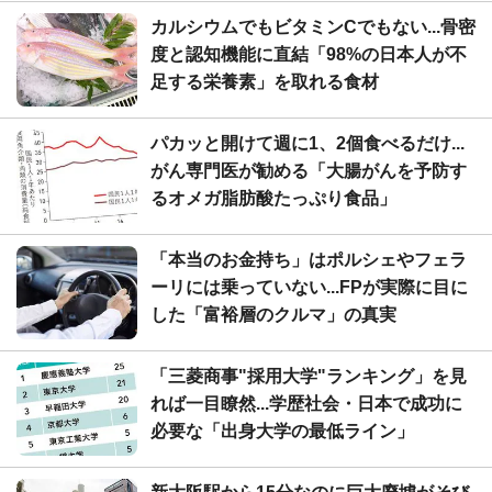
カルシウムでもビタミンCでもない...骨密
度と認知機能に直結「98%の日本人が不
足する栄養素」を取れる食材
パカッと開けて週に1、2個食べるだけ...
がん専門医が勧める「大腸がんを予防す
るオメガ脂肪酸たっぷり食品」
「本当のお金持ち」はポルシェやフェラ
ーリには乗っていない...FPが実際に目に
した「富裕層のクルマ」の真実
「三菱商事"採用大学"ランキング」を見
れば一目瞭然...学歴社会・日本で成功に
必要な「出身大学の最低ライン」