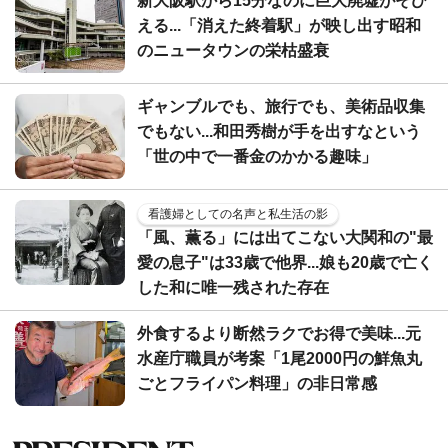
新大阪駅から15分なのに巨大廃墟がそび
える...「消えた終着駅」が映し出す昭和
のニュータウンの栄枯盛衰
ギャンブルでも、旅行でも、美術品収集
でもない...和田秀樹が手を出すなという
「世の中で一番金のかかる趣味」
看護婦としての名声と私生活の影
「風、薫る」には出てこない大関和の"最
愛の息子"は33歳で他界...娘も20歳で亡く
した和に唯一残された存在
外食するより断然ラクでお得で美味...元
水産庁職員が考案「1尾2000円の鮮魚丸
ごとフライパン料理」の非日常感