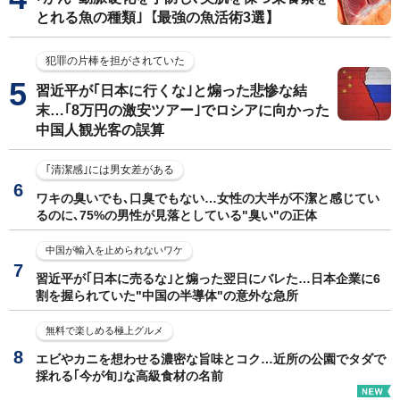
とれる魚の種類｣【最強の魚活術3選】
犯罪の片棒を担がされていた
習近平が｢日本に行くな｣と煽った悲惨な結
末…｢8万円の激安ツアー｣でロシアに向かった
中国人観光客の誤算
｢清潔感｣には男女差がある
ワキの臭いでも､口臭でもない…女性の大半が不潔と感じてい
るのに､75%の男性が見落としている"臭い"の正体
中国が輸入を止められないワケ
習近平が｢日本に売るな｣と煽った翌日にバレた…日本企業に6
割を握られていた"中国の半導体"の意外な急所
無料で楽しめる極上グルメ
エビやカニを想わせる濃密な旨味とコク…近所の公園でタダで
採れる｢今が旬｣な高級食材の名前