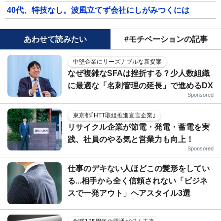
40代、特技なし。波風立てず会社にしがみつくには
あわせて読みたい
#モチベーションの記事
中堅企業にリーズナブルな新提案
なぜ複雑なSFAは挫折する？少人数組織
に最適な「名刺管理の延長」で進めるDX
Sponsored
東京都｢HTT取組推進宣言企業｣
リサイクル企業が節電・発電・蓄電を実
践、社員のやる気と営業力も向上！
Sponsored
仕事のデキない人ほどこの髪形をしてい
る...相手から全く信頼されない「ビジネ
スで一発アウト」ヘアスタイル3選