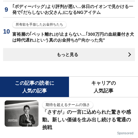
｢ボディーバッグ｣より評判が悪い…休日のイオンで見かける一
発で｢だらしないお父さん｣になるNGアイテム
所有欲を手放したお金持ちたち
富裕層の｢ペット離れ｣が止まらない…｢300万円の血統書付き犬
は時代遅れ｣という真のお金持ちが"向かった先"
もっと見る
この記事の読者に
キャリアの
人気の記事
人気記事
期待を超えるチームの強さ
「さすが」の一言に込められた驚きや感
動。新しい価値を生み出し続ける電通の
挑戦
Sponsored