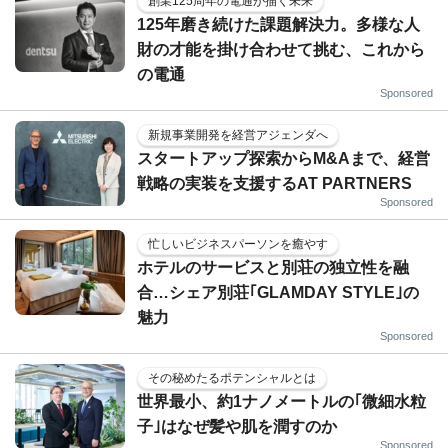
創業125周年の電通が描く未来
125年磨き続けた課題解決力。多様な人
財の才能を掛け合わせて挑む、これから
の電通
Sponsored
新規事業開発を経営アジェンダへ
スタートアップ探索からM&Aまで、経営
戦略の実装を支援するAT PARTNERS
Sponsored
忙しいビジネスパーソンを癒やす
ホテルのサービスと別荘の独立性を融
合…シェア別荘｢GLAMDAY STYLE｣の
魅力
Sponsored
その秘めたるポテンシャルとは
世界最小、約1ナノメートルの｢微細水粒
子｣はなぜ髪や肌を潤すのか
Sponsored