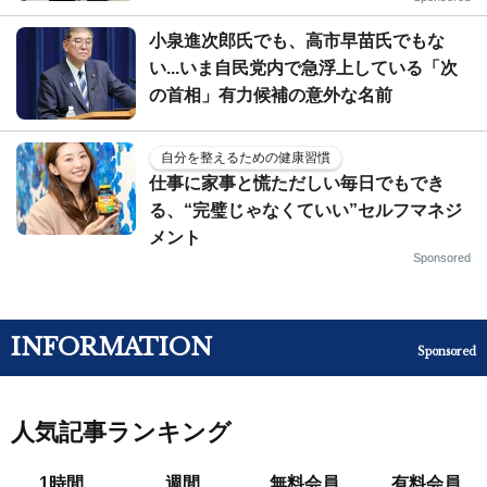
小泉進次郎氏でも、高市早苗氏でもな
い...いま自民党内で急浮上している「次
の首相」有力候補の意外な名前
自分を整えるための健康習慣
仕事に家事と慌ただしい毎日でもでき
る、“完璧じゃなくていい”セルフマネジ
メント
Sponsored
INFORMATION
Sponsored
人気記事ランキング
1時間
週間
無料会員
有料会員