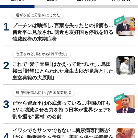
選挙を前に分裂をはじめた
プーチンは動揺し､言葉を失ったとの指摘も…
習近平に見放され､側近も友好国も停戦を迫る
独裁政権の末期症状
改正されど揺るがぬ｢長子優先｣
これで｢愛子天皇｣はかえって近づいた…島田
裕巳｢野望にとらわれた麻生太郎が見落とした
皇室典範の大原則｣
経済戦争踏み切れば自国産業崩壊
だから習近平は心底焦っている…中国のITも
EVも壊滅させる力を持つ日本が世界シェア8
割を握る"素材"の名前
イワシでもサンマでもない...糖尿病専門医が
｢がん･動脈硬化を予防し､美肌を保つ栄養素を